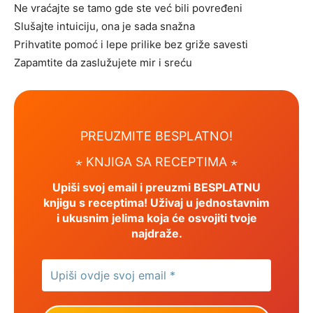
Ne vraćajte se tamo gde ste već bili povređeni
Slušajte intuiciju, ona je sada snažna
Prihvatite pomoć i lepe prilike bez griže savesti
Zapamtite da zaslužujete mir i sreću
PREUZMITE BESPLATNO!
⋆ KNJIGA SA RECEPTIMA ⋆
Upiši svoj email i preuzmi BESPLATNU
knjigu s receptima! Uživaj u jednostavnim
i ukusnim jelima koja će osvojiti tvoje
najdraže.