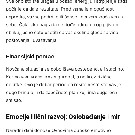
Sve ono što ste ulagali u posao, energiju i strpljenje sada
počinje da daje rezultate. Pred vama je mogućnost
napretka, važne podrške ili šanse koja vam vraća veru u
sebe. Čak i ako nagrada ne dođe odmah u opipljivom
obliku, jasno ćete osetiti da vas okolina gleda sa više
poštovanja i uvažavanja.
Finansijski pomaci
Novčana situacija se poboljšava postepeno, ali stabilno.
Karma vam vraća kroz sigurnost, a ne kroz rizične
dobitke. Ovo je dobar period da rešite nešto što vas je
dugo brinulo ili da započnete plan koji ima dugoročni
smisao.
Emocije i lični razvoj: Oslobađanje i mir
Naredni dani donose Ovnovima duboko emotivno