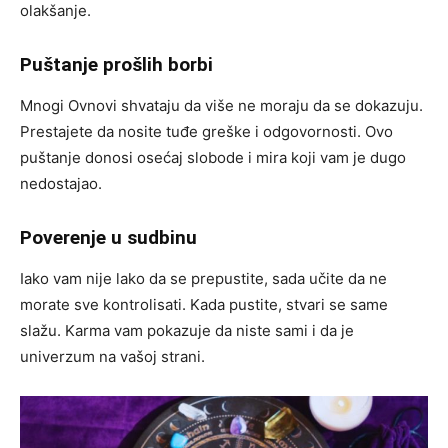
olakšanje.
Puštanje prošlih borbi
Mnogi Ovnovi shvataju da više ne moraju da se dokazuju.
Prestajete da nosite tuđe greške i odgovornosti. Ovo
puštanje donosi osećaj slobode i mira koji vam je dugo
nedostajao.
Poverenje u sudbinu
Iako vam nije lako da se prepustite, sada učite da ne
morate sve kontrolisati. Kada pustite, stvari se same
slažu. Karma vam pokazuje da niste sami i da je
univerzum na vašoj strani.