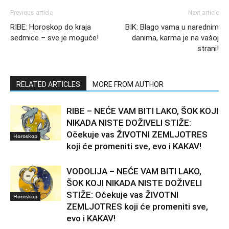
Previous article
Next article
RIBE: Horoskop do kraja
BIK: Blago vama u narednim
sedmice – sve je moguće!
danima, karma je na vašoj
strani!
RELATED ARTICLES
MORE FROM AUTHOR
RIBE – NEĆE VAM BITI LAKO, ŠOK KOJI
NIKADA NISTE DOŽIVELI STIŽE:
Očekuje vas ŽIVOTNI ZEMLJOTRES
Horoskop
koji će promeniti sve, evo i KAKAV!
VODOLIJA – NEĆE VAM BITI LAKO,
ŠOK KOJI NIKADA NISTE DOŽIVELI
STIŽE: Očekuje vas ŽIVOTNI
Horoskop
ZEMLJOTRES koji će promeniti sve,
evo i KAKAV!