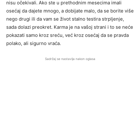
nisu očekivali. Ako ste u prethodnim mesecima imali
osećaj da dajete mnogo, a dobijate malo, da se borite više
nego drugi ili da vam se život stalno testira strpljenje,
sada dolazi preokret. Karma je na vašoj strani i to se neće
pokazati samo kroz sreću, već kroz osećaj da se pravda
polako, ali sigurno vraća.
Sadržaj se nastavlja nakon oglasa