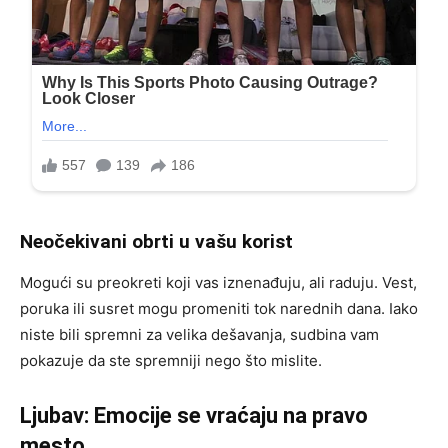
Neočekivani obrti u vašu korist
Mogući su preokreti koji vas iznenađuju, ali raduju. Vest,
poruka ili susret mogu promeniti tok narednih dana. Iako
niste bili spremni za velika dešavanja, sudbina vam
pokazuje da ste spremniji nego što mislite.
Ljubav: Emocije se vraćaju na pravo
mesto