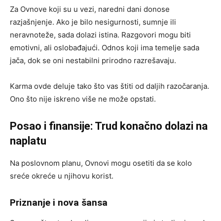
Za Ovnovе koji su u vezi, naredni dani donose
razjašnjenje. Ako je bilo nesigurnosti, sumnje ili
neravnoteže, sada dolazi istina. Razgovori mogu biti
emotivni, ali oslobađajući. Odnos koji ima temelje sada
jača, dok se oni nestabilni prirodno razrešavaju.
Karma ovde deluje tako što vas štiti od daljih razočaranja.
Ono što nije iskreno više ne može opstati.
Posao i finansije: Trud konačno dolazi na
naplatu
Na poslovnom planu, Ovnovi mogu osetiti da se kolo
sreće okreće u njihovu korist.
Priznanje i nova šansa