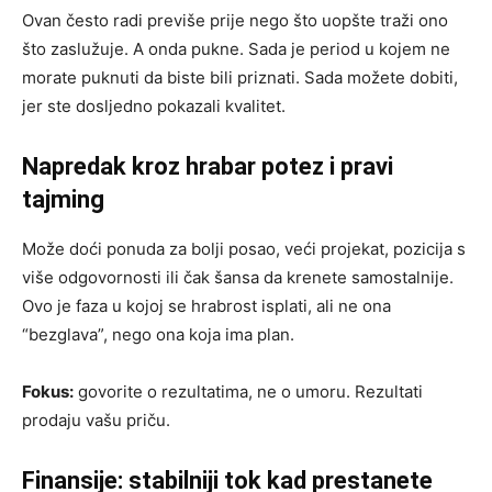
Ovan često radi previše prije nego što uopšte traži ono
što zaslužuje. A onda pukne. Sada je period u kojem ne
morate puknuti da biste bili priznati. Sada možete dobiti,
jer ste dosljedno pokazali kvalitet.
Napredak kroz hrabar potez i pravi
tajming
Može doći ponuda za bolji posao, veći projekat, pozicija s
više odgovornosti ili čak šansa da krenete samostalnije.
Ovo je faza u kojoj se hrabrost isplati, ali ne ona
“bezglava”, nego ona koja ima plan.
Fokus:
govorite o rezultatima, ne o umoru. Rezultati
prodaju vašu priču.
Finansije: stabilniji tok kad prestanete