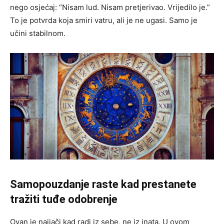
nego osjećaj: “Nisam lud. Nisam pretjerivao. Vrijedilo je.”
To je potvrda koja smiri vatru, ali je ne ugasi. Samo je
učini stabilnom.
Samopouzdanje raste kad prestanete
tražiti tuđe odobrenje
Ovan je najjači kad radi iz sebe, ne iz inata. U ovom