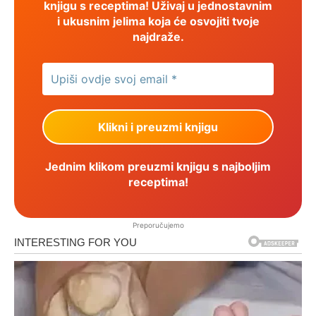
knjigu s receptima! Uživaj u jednostavnim
i ukusnim jelima koja će osvojiti tvoje
najdraže.
Jednim klikom preuzmi knjigu s najboljim
receptima!
Preporučujemo