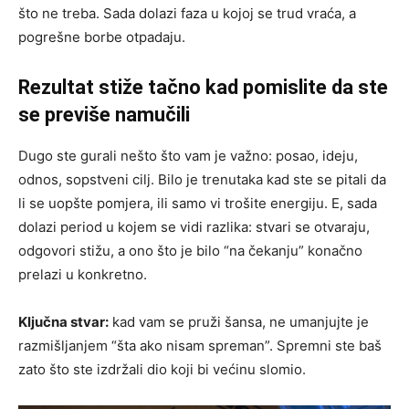
što ne treba. Sada dolazi faza u kojoj se trud vraća, a
pogrešne borbe otpadaju.
Rezultat stiže tačno kad pomislite da ste
se previše namučili
Dugo ste gurali nešto što vam je važno: posao, ideju,
odnos, sopstveni cilj. Bilo je trenutaka kad ste se pitali da
li se uopšte pomjera, ili samo vi trošite energiju. E, sada
dolazi period u kojem se vidi razlika: stvari se otvaraju,
odgovori stižu, a ono što je bilo “na čekanju” konačno
prelazi u konkretno.
Ključna stvar:
kad vam se pruži šansa, ne umanjujte je
razmišljanjem “šta ako nisam spreman”. Spremni ste baš
zato što ste izdržali dio koji bi većinu slomio.