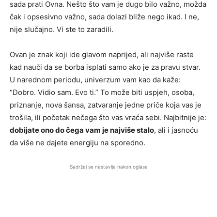
sada prati Ovna. Nešto što vam je dugo bilo važno, možda
čak i opsesivno važno, sada dolazi bliže nego ikad. I ne,
nije slučajno. Vi ste to zaradili.
Ovan je znak koji ide glavom naprijed, ali najviše raste
kad nauči da se borba isplati samo ako je za pravu stvar.
U narednom periodu, univerzum vam kao da kaže:
“Dobro. Vidio sam. Evo ti.” To može biti uspjeh, osoba,
priznanje, nova šansa, zatvaranje jedne priče koja vas je
trošila, ili početak nečega što vas vraća sebi. Najbitnije je:
dobijate ono do čega vam je najviše stalo
, ali i jasnoću
da više ne dajete energiju na sporedno.
Sadržaj se nastavlja nakon oglasa