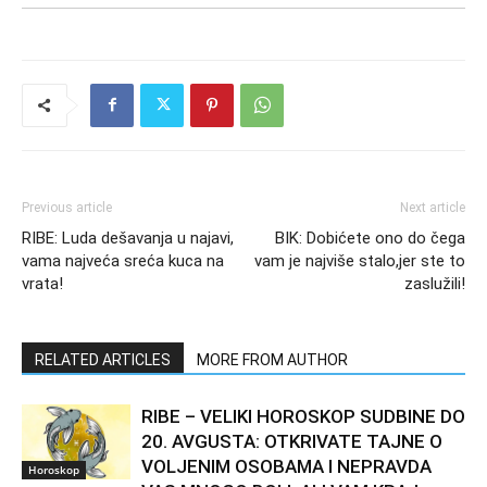
Previous article
Next article
RIBE: Luda dešavanja u najavi,
BIK: Dobićete ono do čega
vama najveća sreća kuca na
vam je najviše stalo,jer ste to
vrata!
zaslužili!
RELATED ARTICLES
MORE FROM AUTHOR
RIBE – VELIKI HOROSKOP SUDBINE DO
20. AVGUSTA: OTKRIVATE TAJNE O
VOLJENIM OSOBAMA I NEPRAVDA
Horoskop