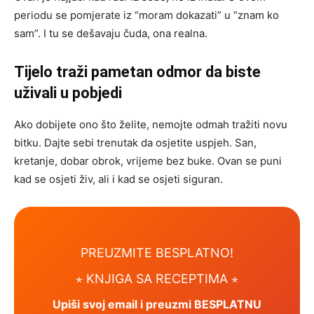
periodu se pomjerate iz “moram dokazati” u “znam ko
sam”. I tu se dešavaju čuda, ona realna.
Tijelo traži pametan odmor da biste
uživali u pobjedi
Ako dobijete ono što želite, nemojte odmah tražiti novu
bitku. Dajte sebi trenutak da osjetite uspjeh. San,
kretanje, dobar obrok, vrijeme bez buke. Ovan se puni
kad se osjeti živ, ali i kad se osjeti siguran.
PREUZMITE BESPLATNO!
⋆ KNJIGA SA RECEPTIMA ⋆
Upiši svoj email i preuzmi BESPLATNU