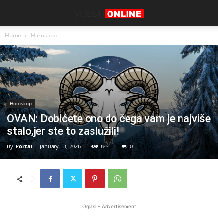
Home
Horoskop
Horoskop
OVAN: Dobićete ono do čega vam je najviše
stalo,jer ste to zaslužili!
By
Portal
-
January 13, 2026
844
0
Oglasi - Advertisement