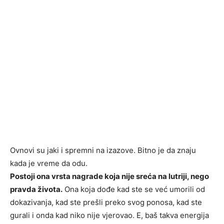
Ovnovi su jaki i spremni na izazove. Bitno je da znaju
kada je vreme da odu.
Postoji ona vrsta nagrade koja nije sreća na lutriji, nego
pravda života.
Ona koja dođe kad ste se već umorili od
dokazivanja, kad ste prešli preko svog ponosa, kad ste
gurali i onda kad niko nije vjerovao. E, baš takva energija