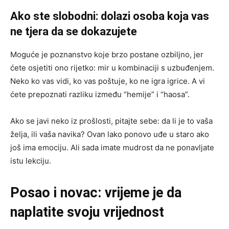
Ako ste slobodni: dolazi osoba koja vas
ne tjera da se dokazujete
Moguće je poznanstvo koje brzo postane ozbiljno, jer
ćete osjetiti ono rijetko: mir u kombinaciji s uzbuđenjem.
Neko ko vas vidi, ko vas poštuje, ko ne igra igrice. A vi
ćete prepoznati razliku između “hemije” i “haosa”.
Ako se javi neko iz prošlosti, pitajte sebe: da li je to vaša
želja, ili vaša navika? Ovan lako ponovo uđe u staro ako
još ima emociju. Ali sada imate mudrost da ne ponavljate
istu lekciju.
Posao i novac: vrijeme je da
naplatite svoju vrijednost