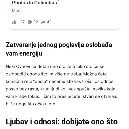
Zatvaranje jednog poglavlja oslobađa
vam energiju
Neki Ovnovi će dobiti ono što žele tako što će se
osloboditi onoga što im više ne treba. Možda ćete
konačno reći “dosta” nečemu što vas troši: loš odnos,
posao bez rasta, krug ljudi koji vas spušta, navika koja
vam krade fokus. I čim to presiječete, stvari se otvaraju
brže nego što očekujete.
Ljubav i odnosi: dobijate ono što