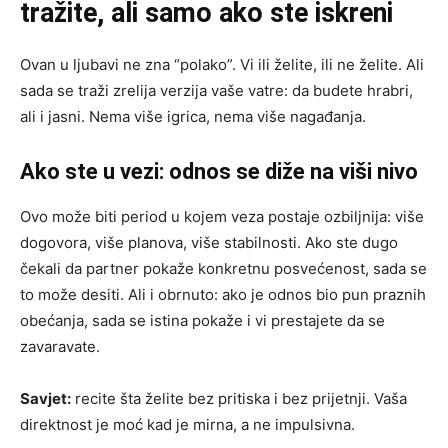
tražite, ali samo ako ste iskreni
Ovan u ljubavi ne zna “polako”. Vi ili želite, ili ne želite. Ali
sada se traži zrelija verzija vaše vatre: da budete hrabri,
ali i jasni. Nema više igrica, nema više nagađanja.
Ako ste u vezi: odnos se diže na viši nivo
Ovo može biti period u kojem veza postaje ozbiljnija: više
dogovora, više planova, više stabilnosti. Ako ste dugo
čekali da partner pokaže konkretnu posvećenost, sada se
to može desiti. Ali i obrnuto: ako je odnos bio pun praznih
obećanja, sada se istina pokaže i vi prestajete da se
zavaravate.
Savjet:
recite šta želite bez pritiska i bez prijetnji. Vaša
direktnost je moć kad je mirna, a ne impulsivna.