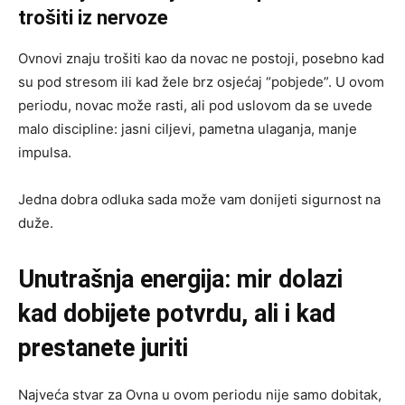
trošiti iz nervoze
Ovnovi znaju trošiti kao da novac ne postoji, posebno kad
su pod stresom ili kad žele brz osjećaj “pobjede”. U ovom
periodu, novac može rasti, ali pod uslovom da se uvede
malo discipline: jasni ciljevi, pametna ulaganja, manje
impulsa.
Jedna dobra odluka sada može vam donijeti sigurnost na
duže.
Unutrašnja energija: mir dolazi
kad dobijete potvrdu, ali i kad
prestanete juriti
Najveća stvar za Ovna u ovom periodu nije samo dobitak,