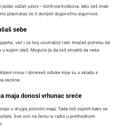
i uz jedan važan uslov – kontrola troškova. Iako ćeš imati
tno planiranje će ti donijeti dugoročnu sigurnost.
lušaš sebe
pjehe, već i za tvoj unutrašnji rast. Imaćeš potrebu da
cu u kojem ideš. Moguće je da ćeš shvatiti da neke
ubljem nivou i doneseš odluke koje su u skladu s
a okoline.
ina maja donosi vrhunac sreće
dolazi u drugoj polovini maja. Tada ćeš osjetiti kako se
ezultate. Sve ono na čemu si radio u prethodnom
e.