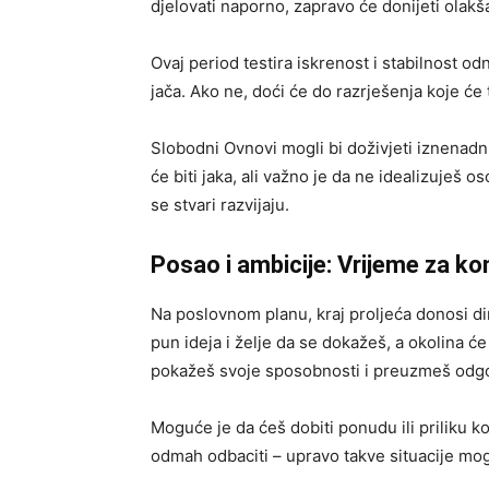
djelovati naporno, zapravo će donijeti olakš
Ovaj period testira iskrenost i stabilnost o
jača. Ako ne, doći će do razrješenja koje će
Slobodni Ovnovi mogli bi doživjeti iznenadni
će biti jaka, ali važno je da ne idealizuješ
se stvari razvijaju.
Posao i ambicije: Vrijeme za k
Na poslovnom planu, kraj proljeća donosi din
pun ideja i želje da se dokažeš, a okolina će 
pokažeš svoje sposobnosti i preuzmeš odgov
Moguće je da ćeš dobiti ponudu ili priliku ko
odmah odbaciti – upravo takve situacije mogu