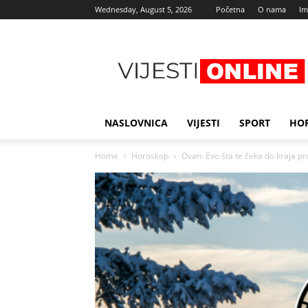
Wednesday, August 5, 2026
Početna
O nama
Im
Najnovije
vijesti
NASLOVNICA
VIJESTI
SPORT
HO
Home
Horoskop
Ovan: Evo šta te čeka do kraja prol