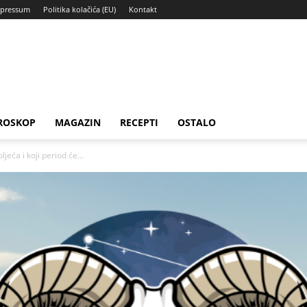
pressum
Politika kolačića (EU)
Kontakt
ROSKOP
MAGAZIN
RECEPTI
OSTALO
jeća i koji period će...