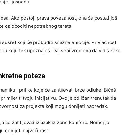
anje i jasnoću.
dnosa. Ako postoji prava povezanost, ona će postati još
 te osloboditi nepotrebnog tereta.
 susret koji će probuditi snažne emocije. Privlačnost
 osobu koju tek upoznaješ. Daj sebi vremena da vidiš kako
onkretne poteze
amiku i prilike koje će zahtijevati brze odluke. Bićeš
primijetiti tvoju inicijativu. Ovo je odličan trenutak da
ornost za projekte koji mogu donijeti napredak.
ja će zahtijevati izlazak iz zone komfora. Nemoj je
 donijeti najveći rast.