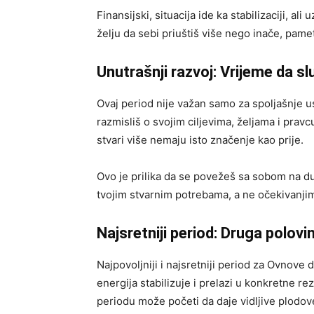
Finansijski, situacija ide ka stabilizaciji, al
želju da sebi priuštiš više nego inače, pame
Unutrašnji razvoj: Vrijeme da s
Ovaj period nije važan samo za spoljašnje us
razmisliš o svojim ciljevima, željama i prav
stvari više nemaju isto značenje kao prije.
Ovo je prilika da se povežeš sa sobom na d
tvojim stvarnim potrebama, a ne očekivanjim
Najsretniji period: Druga polov
Najpovoljniji i najsretniji period za Ovnove 
energija stabilizuje i prelazi u konkretne r
periodu može početi da daje vidljive plodov