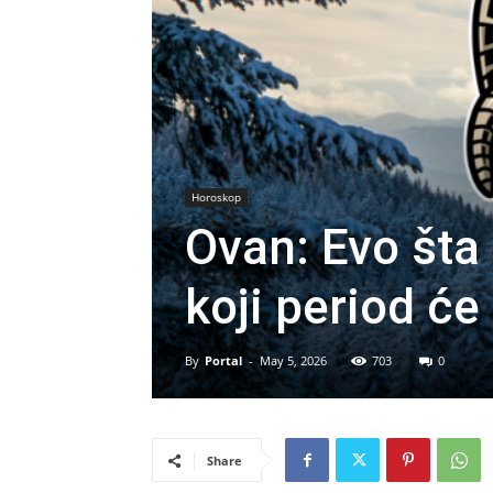
Horoskop
Ovan: Evo šta 
koji period će 
By
Portal
-
May 5, 2026
703
0
Share