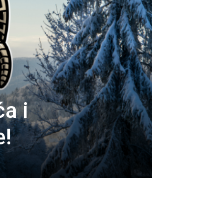
ća i
e!