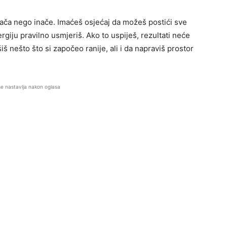
 jača nego inače. Imaćeš osjećaj da možeš postići sve
nergiju pravilno usmjeriš. Ako to uspiješ, rezultati neće
iš nešto što si započeo ranije, ali i da napraviš prostor
se nastavlja nakon oglasa