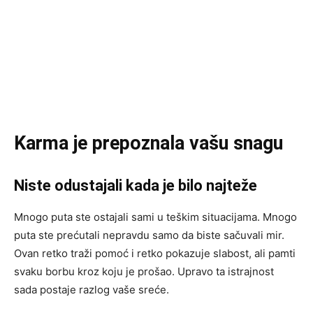
Karma je prepoznala vašu snagu
Niste odustajali kada je bilo najteže
Mnogo puta ste ostajali sami u teškim situacijama. Mnogo
puta ste prećutali nepravdu samo da biste sačuvali mir.
Ovan retko traži pomoć i retko pokazuje slabost, ali pamti
svaku borbu kroz koju je prošao. Upravo ta istrajnost
sada postaje razlog vaše sreće.