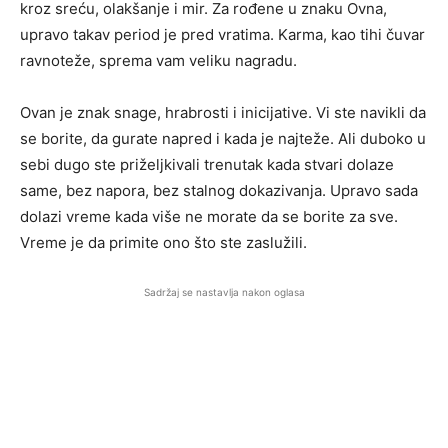
kroz sreću, olakšanje i mir. Za rođene u znaku Ovna,
upravo takav period je pred vratima. Karma, kao tihi čuvar
ravnoteže, sprema vam veliku nagradu.
Ovan je znak snage, hrabrosti i inicijative. Vi ste navikli da
se borite, da gurate napred i kada je najteže. Ali duboko u
sebi dugo ste priželjkivali trenutak kada stvari dolaze
same, bez napora, bez stalnog dokazivanja. Upravo sada
dolazi vreme kada više ne morate da se borite za sve.
Vreme je da primite ono što ste zaslužili.
Sadržaj se nastavlja nakon oglasa