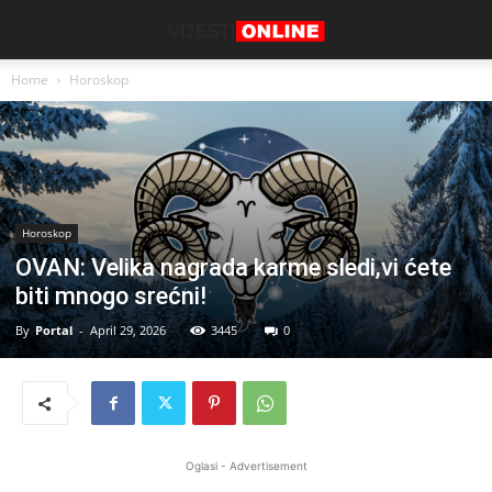
Home
Horoskop
Horoskop
OVAN: Velika nagrada karme sledi,vi ćete
biti mnogo srećni!
By
Portal
-
April 29, 2026
3445
0
Oglasi - Advertisement