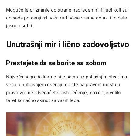
Moguće je priznanje od strane nadređenih ili ljudi koji su
do sada potcenjivali vaš trud. Vaše vreme dolazi i to ćete
jasno osetiti.
Unutrašnji mir i lično zadovoljstvo
Prestajete da se borite sa sobom
Najveća nagrada karme nije samo u spoljašnjim stvarima
već u unutrašnjem osećaju da ste na pravom mestu u
pravo vreme. Osećaćete rasterećenje, kao da je veliki
teret konačno skinut sa vaših leđa.