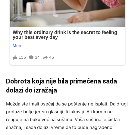
Dobrota koja nije bila primećena sada
dolazi do izražaja
Možda ste imali osećaj da se poštenje ne isplati. Da drugi
prolaze bolje jer su glasniji ili lukaviji. Ali karma ne
reaguje na buku već na suštinu. Vaša suština je čista i
snažna, i sada dolazi vreme da to bude nagrađeno.