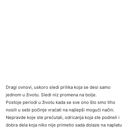
Dragi ovnovi, uskoro sledi prilika koja se desi samo
jednom u životu. Sledi niz promena na bolje.
Postoje periodi u životu kada se sve ono što smo tiho
nosili u sebi počinje vraćati na najlepši mogući način.
Nepravde koje ste prećutali, odricanja koja ste podneli i
dobra dela koja niko nije primetio sada dolaze na naplatu