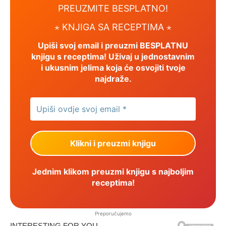
PREUZMITE BESPLATNO!
⋆ KNJIGA SA RECEPTIMA ⋆
Upiši svoj email i preuzmi BESPLATNU
knjigu s receptima! Uživaj u jednostavnim
i ukusnim jelima koja će osvojiti tvoje
najdraže.
Jednim klikom preuzmi knjigu s najboljim
receptima!
Preporučujemo