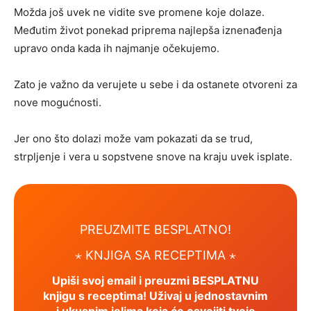
Možda još uvek ne vidite sve promene koje dolaze.
Međutim život ponekad priprema najlepša iznenađenja
upravo onda kada ih najmanje očekujemo.
Zato je važno da verujete u sebe i da ostanete otvoreni za
nove mogućnosti.
Jer ono što dolazi može vam pokazati da se trud,
strpljenje i vera u sopstvene snove na kraju uvek isplate.
PREUZMITE BESPLATNO!
⋆ KNJIGA SA RECEPTIMA ⋆
Upiši svoj email i preuzmi BESPLATNU
knjigu s receptima! Uživaj u jednostavnim
i ukusnim jelima koja će osvojiti tvoje