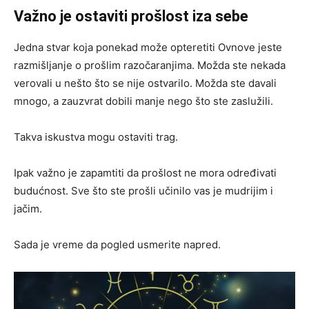
Važno je ostaviti prošlost iza sebe
Jedna stvar koja ponekad može opteretiti Ovnovе jeste
razmišljanje o prošlim razočaranjima. Možda ste nekada
verovali u nešto što se nije ostvarilo. Možda ste davali
mnogo, a zauzvrat dobili manje nego što ste zaslužili.
Takva iskustva mogu ostaviti trag.
Ipak važno je zapamtiti da prošlost ne mora određivati
budućnost. Sve što ste prošli učinilo vas je mudrijim i
jačim.
Sada je vreme da pogled usmerite napred.