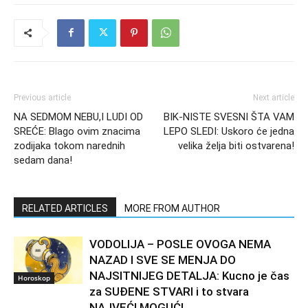
Previous article
Next article
NA SEDMOM NEBU,I LUDI OD
BIK-NISTE SVESNI ŠTA VAM
SREĆE: Blago ovim znacima
LEPO SLEDI: Uskoro će jedna
zodijaka tokom narednih
velika želja biti ostvarena!
sedam dana!
RELATED ARTICLES
MORE FROM AUTHOR
VODOLIJA – POSLE OVOGA NEMA
NAZAD I SVE SE MENJA DO
NAJSITNIJEG DETALJA: Kucno je čas
Horoskop
za SUĐENE STVARI i to stvara
NAJVEĆI MOGUĆI...