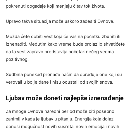
pokrenuti događaje koji menjaju čitav tok života.
Upravo takva situacija može uskoro zadesiti Ovnovе.
Možda ćete dobiti vest koja će vas na početku zbuniti ili
iznenaditi. Međutim kako vreme bude prolazilo shvatićete
da ta vest zapravo predstavlja početak nečeg veoma
pozitivnog.
Sudbina ponekad pronađe način da obraduje one koji su
verovali u bolje dane i nisu odustali od svojih snova.
Ljubav može doneti najlepše iznenađenje
Za mnoge Ovnovе naredni period može biti posebno
zanimljiv kada je ljubav u pitanju. Energija koja dolazi
donosi mogućnost novih susreta, novih emocija i novih