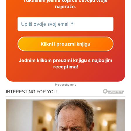
najdraže.
Jednim klikom preuzmi knjigu s najboljim
receptima!
Preporučujemo