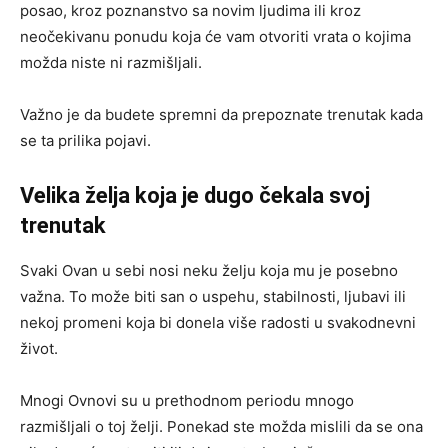
posao, kroz poznanstvo sa novim ljudima ili kroz
neočekivanu ponudu koja će vam otvoriti vrata o kojima
možda niste ni razmišljali.
Važno je da budete spremni da prepoznate trenutak kada
se ta prilika pojavi.
Velika želja koja je dugo čekala svoj
trenutak
Svaki Ovan u sebi nosi neku želju koja mu je posebno
važna. To može biti san o uspehu, stabilnosti, ljubavi ili
nekoj promeni koja bi donela više radosti u svakodnevni
život.
Mnogi Ovnovi su u prethodnom periodu mnogo
razmišljali o toj želji. Ponekad ste možda mislili da se ona