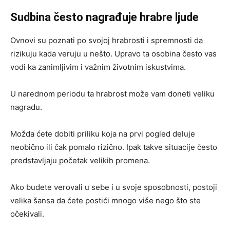
Sudbina često nagrađuje hrabre ljude
Ovnovi su poznati po svojoj hrabrosti i spremnosti da
rizikuju kada veruju u nešto. Upravo ta osobina često vas
vodi ka zanimljivim i važnim životnim iskustvima.
U narednom periodu ta hrabrost može vam doneti veliku
nagradu.
Možda ćete dobiti priliku koja na prvi pogled deluje
neobično ili čak pomalo rizično. Ipak takve situacije često
predstavljaju početak velikih promena.
Ako budete verovali u sebe i u svoje sposobnosti, postoji
velika šansa da ćete postići mnogo više nego što ste
očekivali.