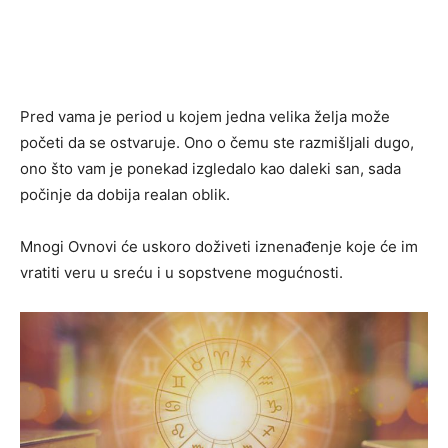
Pred vama je period u kojem jedna velika želja može
početi da se ostvaruje. Ono o čemu ste razmišljali dugo,
ono što vam je ponekad izgledalo kao daleki san, sada
počinje da dobija realan oblik.
Mnogi Ovnovi će uskoro doživeti iznenađenje koje će im
vratiti veru u sreću i u sopstvene mogućnosti.