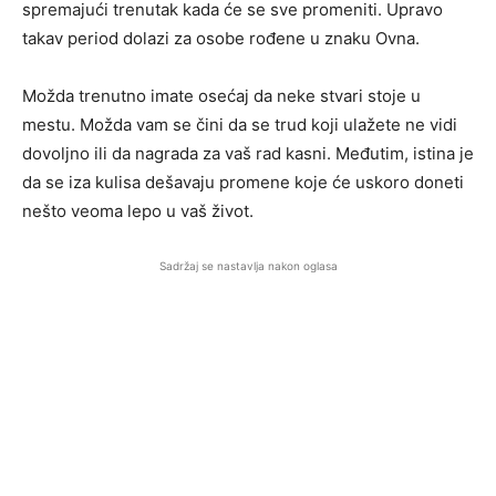
spremajući trenutak kada će se sve promeniti. Upravo
takav period dolazi za osobe rođene u znaku Ovna.
Možda trenutno imate osećaj da neke stvari stoje u
mestu. Možda vam se čini da se trud koji ulažete ne vidi
dovoljno ili da nagrada za vaš rad kasni. Međutim, istina je
da se iza kulisa dešavaju promene koje će uskoro doneti
nešto veoma lepo u vaš život.
Sadržaj se nastavlja nakon oglasa