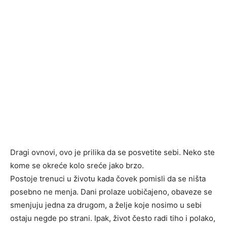
Dragi ovnovi, ovo je prilika da se posvetite sebi. Neko ste
kome se okreće kolo sreće jako brzo.
Postoje trenuci u životu kada čovek pomisli da se ništa
posebno ne menja. Dani prolaze uobičajeno, obaveze se
smenjuju jedna za drugom, a želje koje nosimo u sebi
ostaju negde po strani. Ipak, život često radi tiho i polako,