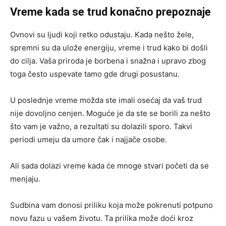
Vreme kada se trud konačno prepoznaje
Ovnovi su ljudi koji retko odustaju. Kada nešto žele,
spremni su da ulože energiju, vreme i trud kako bi došli
do cilja. Vaša priroda je borbena i snažna i upravo zbog
toga često uspevate tamo gde drugi posustanu.
U poslednje vreme možda ste imali osećaj da vaš trud
nije dovoljno cenjen. Moguće je da ste se borili za nešto
što vam je važno, a rezultati su dolazili sporo. Takvi
periodi umeju da umore čak i najjače osobe.
Ali sada dolazi vreme kada će mnoge stvari početi da se
menjaju.
Sudbina vam donosi priliku koja može pokrenuti potpuno
novu fazu u vašem životu. Ta prilika može doći kroz