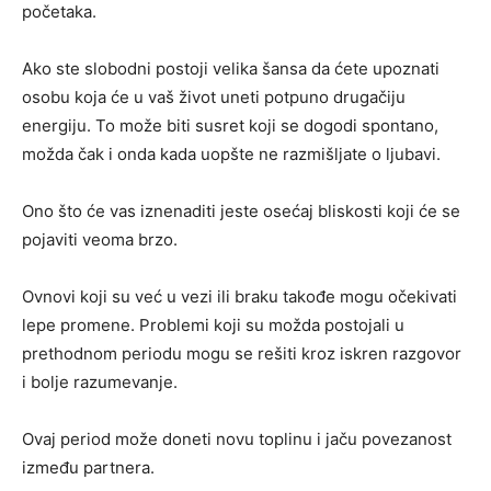
početaka.
Ako ste slobodni postoji velika šansa da ćete upoznati
osobu koja će u vaš život uneti potpuno drugačiju
energiju. To može biti susret koji se dogodi spontano,
možda čak i onda kada uopšte ne razmišljate o ljubavi.
Ono što će vas iznenaditi jeste osećaj bliskosti koji će se
pojaviti veoma brzo.
Ovnovi koji su već u vezi ili braku takođe mogu očekivati
lepe promene. Problemi koji su možda postojali u
prethodnom periodu mogu se rešiti kroz iskren razgovor
i bolje razumevanje.
Ovaj period može doneti novu toplinu i jaču povezanost
između partnera.