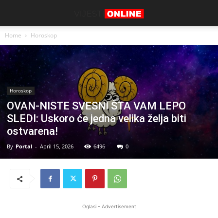
Home
Horoskop
Horoskop
OVAN-NISTE SVESNI ŠTA VAM LEPO
SLEDI: Uskoro će jedna velika želja biti
ostvarena!
By
Portal
-
April 15, 2026
6496
0
Oglasi - Advertisement