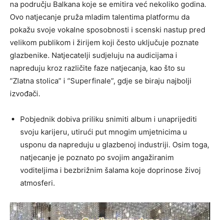
na području Balkana koje se emitira već nekoliko godina.
Ovo natjecanje pruža mladim talentima platformu da
pokažu svoje vokalne sposobnosti i scenski nastup pred
velikom publikom i žirijem koji često uključuje poznate
glazbenike. Natjecatelji sudjeluju na audicijama i
napreduju kroz različite faze natjecanja, kao što su
“Zlatna stolica” i “Superfinale”, gdje se biraju najbolji
izvođači.
Pobjednik dobiva priliku snimiti album i unaprijediti
svoju karijeru, utirući put mnogim umjetnicima u
usponu da napreduju u glazbenoj industriji. Osim toga,
natjecanje je poznato po svojim angažiranim
voditeljima i bezbrižnim šalama koje doprinose živoj
atmosferi.