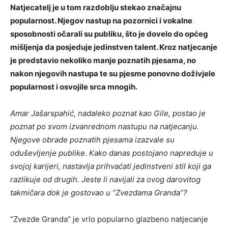
Natjecatelj je u tom razdoblju stekao značajnu
popularnost. Njegov nastup na pozornici i vokalne
sposobnosti očarali su publiku, što je dovelo do općeg
mišljenja da posjeduje jedinstven talent. Kroz natjecanje
je predstavio nekoliko manje poznatih pjesama, no
nakon njegovih nastupa te su pjesme ponovno doživjele
popularnost i osvojile srca mnogih.
Amar Jašarspahić, nadaleko poznat kao Gile, postao je
poznat po svom izvanrednom nastupu na natjecanju.
Njegove obrade poznatih pjesama izazvale su
oduševljenje publike. Kako danas postojano napreduje u
svojoj karijeri, nastavlja prihvaćati jedinstveni stil koji ga
razlikuje od drugih. Jeste li navijali za ovog darovitog
takmičara dok je gostovao u “Zvezdama Granda”?
“Zvezde Granda” je vrlo popularno glazbeno natjecanje