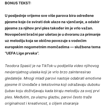
BONUS TEKST:
U posljednje vrijeme sve više parova bira određene
pjesme koje će svirati dok ulaze na vjenčanje, a odabir
pjesme za njihov prvi ples također im je vrlo važan.
Novopečeni bračni par ušetao je u dvoranu za primanje
uz melodiju koja se obično povezuje s vodećim
europskim nogometnim momčadima — službena tema
“UEFA Lige prvaka”.
Teodora Spasić je na TikTok-u podijelila video njihovog
nevjerojatnog ulaska koji je vrlo brzo zainteresirao
gledatelje. Mnogi mladi parovi nastoje odabrati emotivne
pjesme ili izvođače s tekstovima koji odražavaju duboku
ljubav koju doživljavaju kada biraju melodiju za svoj prvi
ples. Međutim, za ulaznu glazbu, parovi često traže
originalnost i kreativnost, s ciljem stvaranja