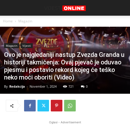
Home
Magazin
Magazin
Vijesti
Ovo je najgledaniji nastup Zvezda Granda u
historiji takmičenja: Ovaj pjevač je oduvao
pjesmu i postavio rekord kojeg će teško
neko moći oboriti (Video)
By
Redakcija
-
November 1, 2024
721
0
Oglasi - Advertisement