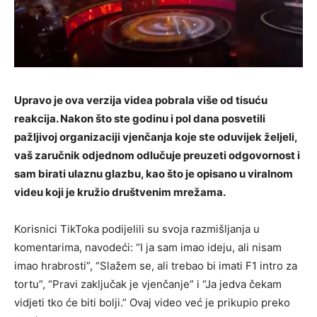
Upravo je ova verzija videa pobrala više od tisuću
reakcija. Nakon što ste godinu i pol dana posvetili
pažljivoj organizaciji vjenčanja koje ste oduvijek željeli,
vaš zaručnik odjednom odlučuje preuzeti odgovornost i
sam birati ulaznu glazbu, kao što je opisano u viralnom
videu koji je kružio društvenim mrežama.
Korisnici TikToka podijelili su svoja razmišljanja u
komentarima, navodeći: “I ja sam imao ideju, ali nisam
imao hrabrosti”, “Slažem se, ali trebao bi imati F1 intro za
tortu”, “Pravi zaključak je vjenčanje” i “Ja jedva čekam
vidjeti tko će biti bolji.” Ovaj video već je prikupio preko