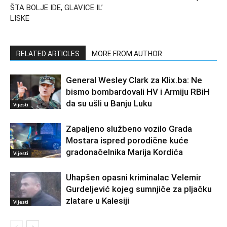
ŠTA BOLJE IDE, GLAVICE IL’
LISKE
RELATED ARTICLES
MORE FROM AUTHOR
General Wesley Clark za Klix.ba: Ne
bismo bombardovali HV i Armiju RBiH
da su ušli u Banju Luku
Vijesti
Zapaljeno službeno vozilo Grada
Mostara ispred porodične kuće
gradonačelnika Marija Kordića
Vijesti
Uhapšen opasni kriminalac Velemir
Gurdeljević kojeg sumnjiče za pljačku
zlatare u Kalesiji
Vijesti