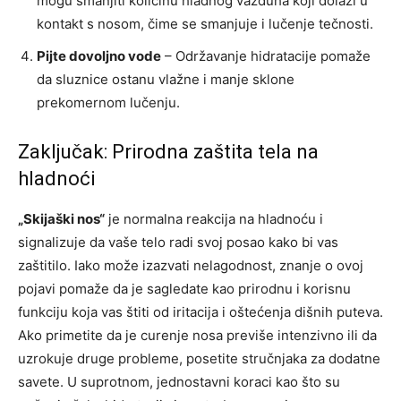
mogu smanjiti količinu hladnog vazduha koji dolazi u
kontakt s nosom, čime se smanjuje i lučenje tečnosti.
Pijte dovoljno vode
– Održavanje hidratacije pomaže
da sluznice ostanu vlažne i manje sklone
prekomernom lučenju.
Zaključak: Prirodna zaštita tela na
hladnoći
„Skijaški nos“
je normalna reakcija na hladnoću i
signalizuje da vaše telo radi svoj posao kako bi vas
zaštitilo. Iako može izazvati nelagodnost, znanje o ovoj
pojavi pomaže da je sagledate kao prirodnu i korisnu
funkciju koja vas štiti od iritacija i oštećenja dišnih puteva.
Ako primetite da je curenje nosa previše intenzivno ili da
uzrokuje druge probleme, posetite stručnjaka za dodatne
savete. U suprotnom, jednostavni koraci kao što su