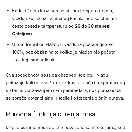
Kada dišemo kroz nos na niskim temperaturama,
vazduh koji izlazi iz nosnog kanala i ide ka plućima
često doseže temperaturu od
26 do 30 stepeni
Celzijusa
.
U tom trenutku, vlažnost vazduha postaje gotovo
100%, bez obzira na to koliko je hladan bio početni
zrak koji smo udisali.
Ova sposobnost nosa da obezbedi toplotu i vlagu
pokazuje koliko je važno za zdravlje pluća i respiratornog
sistema. Održavanjem ovih parametara, nos pomaže da
se spreče potencijalne iritacije i oštećenja dišnih puteva.
Prirodna funkcija curenja nosa
Iako je curenje nosa obično povezano sa infekcijama, kod