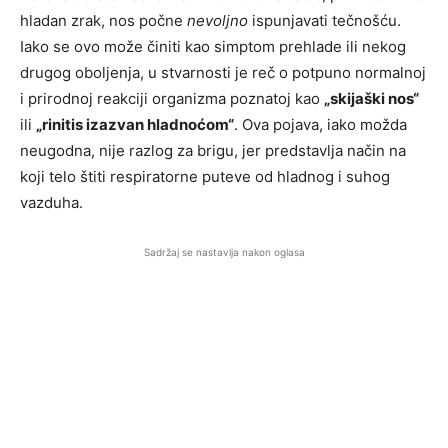
hladan zrak, nos počne
nevoljno
ispunjavati tečnošću.
Iako se ovo može činiti kao simptom prehlade ili nekog
drugog oboljenja, u stvarnosti je reč o potpuno normalnoj
i prirodnoj reakciji organizma poznatoj kao
„skijaški nos“
ili
„rinitis izazvan hladnoćom“
. Ova pojava, iako možda
neugodna, nije razlog za brigu, jer predstavlja način na
koji telo štiti respiratorne puteve od hladnog i suhog
vazduha.
Sadržaj se nastavlja nakon oglasa