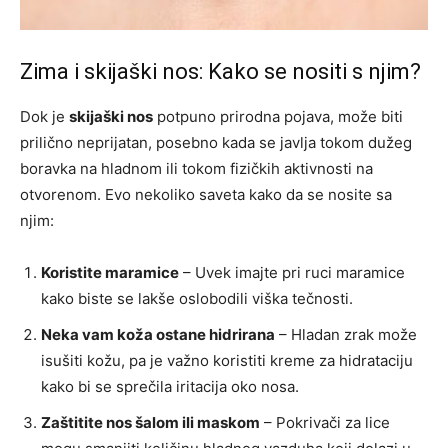
Zima i skijaški nos: Kako se nositi s njim?
Dok je
skijaški nos
potpuno prirodna pojava, može biti
prilično neprijatan, posebno kada se javlja tokom dužeg
boravka na hladnom ili tokom fizičkih aktivnosti na
otvorenom. Evo nekoliko saveta kako da se nosite sa
njim:
Koristite maramice
– Uvek imajte pri ruci maramice
kako biste se lakše oslobodili viška tečnosti.
Neka vam koža ostane hidrirana
– Hladan zrak može
isušiti kožu, pa je važno koristiti kreme za hidrataciju
kako bi se sprečila iritacija oko nosa.
Zaštitite nos šalom ili maskom
– Pokrivači za lice