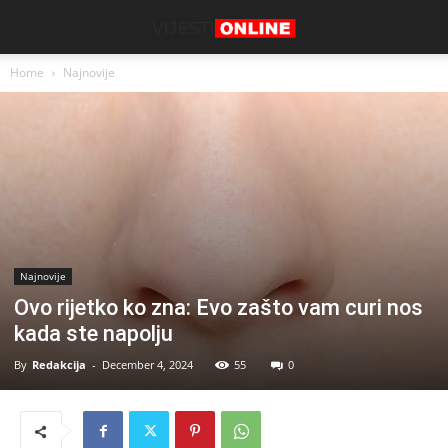
Home
Najnovije
Najnovije
Ovo rijetko ko zna: Evo zašto vam curi nos
kada ste napolju
By
Redakcija
-
December 4, 2024
55
0