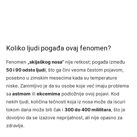
Koliko ljudi pogađa ovaj fenomen?
Fenomen
„skijaškog nosa“
nije retkost; pogađa između
50 i 90 odsto ljudi
, što ga čini veoma čestom pojavom,
posebno u zimskim mesecima kada su temperature
niske. Zanimljivo je da su osobe koje već imaju problema
sa
astmom
ili
ekcemima
podložnije ovoj pojavi. Kod
nekih ljudi, količina tečnosti koja iz nosa može da iscuri
tokom dana može biti čak i
300 do 400 mililitara
, što je
dovoljno da se izazove neprijatnost, ali nije opasno za
zdravlje.