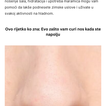
nošenje šala, hidratacija i upotreba maramica mogu vam
pomoći da lakše podnesete zimske uslove i uživate u
svakoj aktivnosti na hladnom.