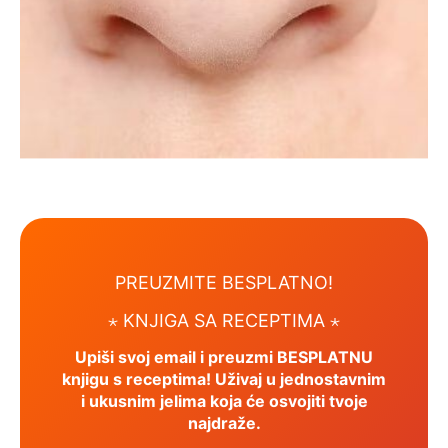
PREUZMITE BESPLATNO!
⋆ KNJIGA SA RECEPTIMA ⋆
Upiši svoj email i preuzmi BESPLATNU
knjigu s receptima! Uživaj u jednostavnim
i ukusnim jelima koja će osvojiti tvoje
najdraže.