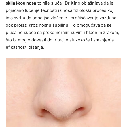
skijaškog nosa
to nije slučaj. Dr King objašnjava da je
pojačano lučenje tečnosti iz nosa fiziološki proces koji
ima svrhu da poboljša vlaženje i pročišćavanje vazduha
dok prolazi kroz nosnu šupljinu. To omogućava da se
pluća ne suoče sa prekomernim suvim i hladnim zrakom,
što bi moglo dovesti do iritacije sluzokože i smanjenja
efikasnosti disanja.