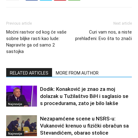
Previous article
Next article
Moćni rastvor od kog će vaše
Curi vam nos, a niste
sobne biljke rasti kao lude:
prehlađeni: Evo šta to znači
Napravite ga od samo 2
sastojka
RELATED ARTICLES
MORE FROM AUTHOR
Dodik: Konaković je znao za moj
dolazak u Tužilaštvo BiH i saglasio se
s procedurama, zato je bilo lakše
Najnovije
Nezapamćene scene u NSRS-u:
Vukanović krenuo u fizički obračun sa
Stevandićem, obarao stolice
Najnovije