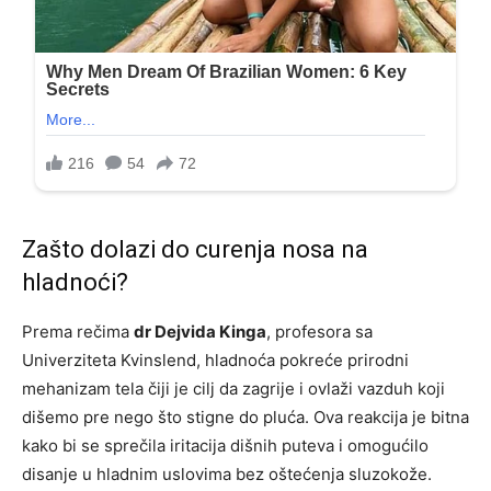
Zašto dolazi do curenja nosa na
hladnoći?
Prema rečima
dr Dejvida Kinga
, profesora sa
Univerziteta Kvinslend, hladnoća pokreće prirodni
mehanizam tela čiji je cilj da zagrije i ovlaži vazduh koji
dišemo pre nego što stigne do pluća. Ova reakcija je bitna
kako bi se sprečila iritacija dišnih puteva i omogućilo
disanje u hladnim uslovima bez oštećenja sluzokože.