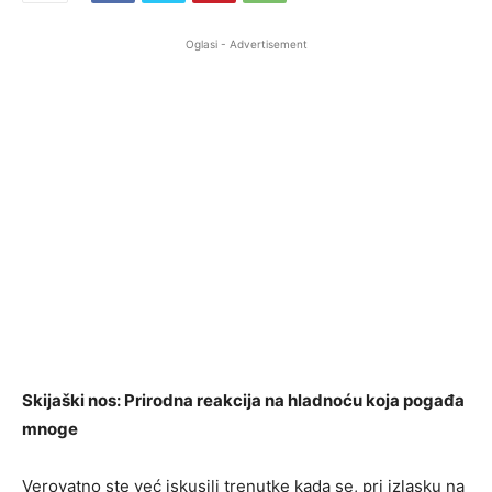
Oglasi - Advertisement
Skijaški nos: Prirodna reakcija na hladnoću koja pogađa
mnoge
Verovatno ste već iskusili trenutke kada se, pri izlasku na