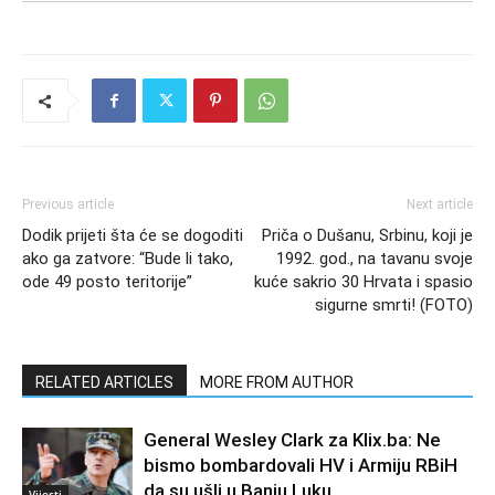
Previous article
Next article
Dodik prijeti šta će se dogoditi
Priča o Dušanu, Srbinu, koji je
ako ga zatvore: “Bude li tako,
1992. god., na tavanu svoje
ode 49 posto teritorije”
kuće sakrio 30 Hrvata i spasio
sigurne smrti! (FOTO)
RELATED ARTICLES
MORE FROM AUTHOR
General Wesley Clark za Klix.ba: Ne
bismo bombardovali HV i Armiju RBiH
da su ušli u Banju Luku
Vijesti