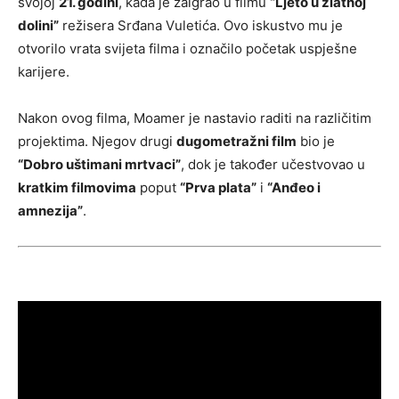
svojoj
21. godini
, kada je zaigrao u filmu
“Ljeto u zlatnoj
dolini”
režisera Srđana Vuletića. Ovo iskustvo mu je
otvorilo vrata svijeta filma i označilo početak uspješne
karijere.
Nakon ovog filma, Moamer je nastavio raditi na različitim
projektima. Njegov drugi
dugometražni film
bio je
“Dobro uštimani mrtvaci”
, dok je također učestvovao u
kratkim filmovima
poput
“Prva plata”
i
“Anđeo i
amnezija”
.