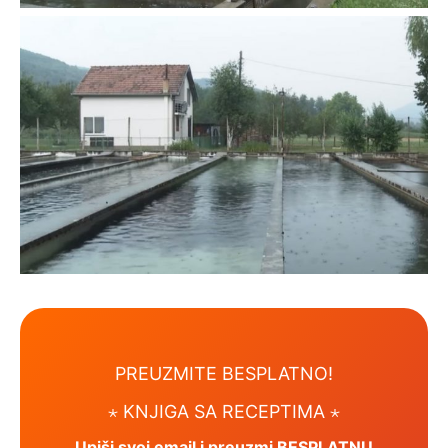
PREUZMITE BESPLATNO!
⋆ KNJIGA SA RECEPTIMA ⋆
Upiši svoj email i preuzmi BESPLATNU