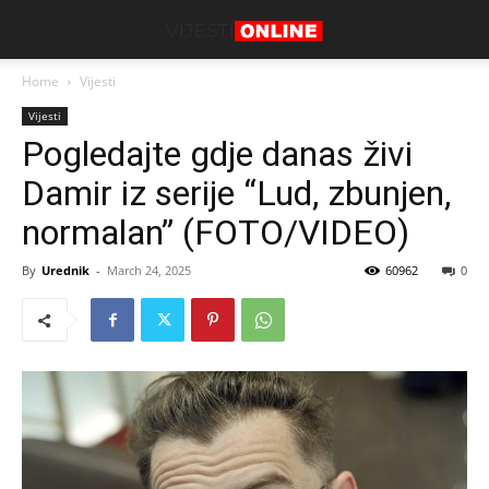
Home
Vijesti
Vijesti
Pogledajte gdje danas živi
Damir iz serije “Lud, zbunjen,
normalan” (FOTO/VIDEO)
By
Urednik
-
March 24, 2025
60962
0