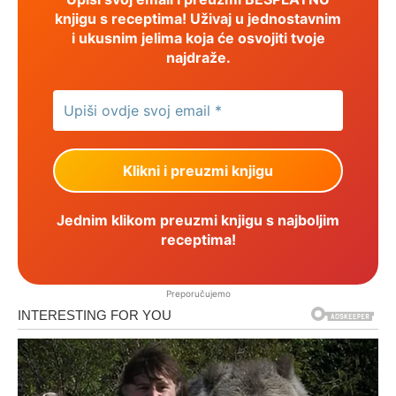
knjigu s receptima! Uživaj u jednostavnim
i ukusnim jelima koja će osvojiti tvoje
najdraže.
Jednim klikom preuzmi knjigu s najboljim
receptima!
Preporučujemo