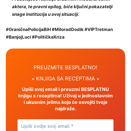
aktera, te pravni epilog, biće ključni pokazatelji
snage institucija u ovoj situaciji.
#GraničnaPolicijaBiH #MiloradDodik #VIPTretman
#BanjojLuci #PolitičkaKriza
PREUZMITE BESPLATNO!
⋆ KNJIGA SA RECEPTIMA ⋆
Upiši svoj email i preuzmi BESPLATNU
knjigu s receptima! Uživaj u jednostavnim
i ukusnim jelima koja će osvojiti tvoje
najdraže.