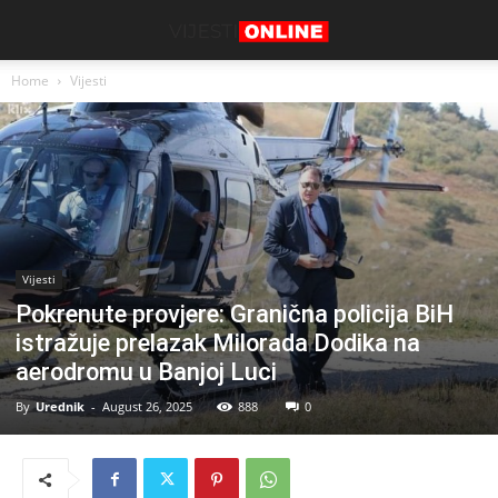
Home
Vijesti
Vijesti
Pokrenute provjere: Granična policija BiH
istražuje prelazak Milorada Dodika na
aerodromu u Banjoj Luci
By
Urednik
-
August 26, 2025
888
0