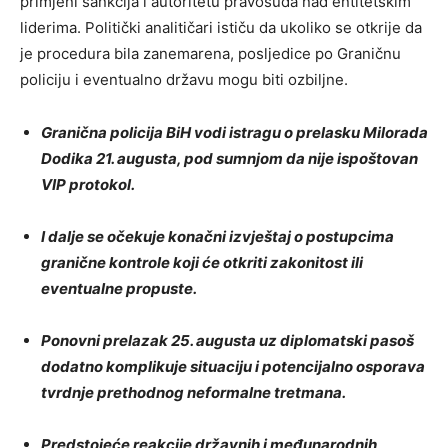
primjeni sankcija i autoritetu pravosuđa nad entitetskim
liderima. Politički analitičari ističu da ukoliko se otkrije da
je procedura bila zanemarena, posljedice po Graničnu
policiju i eventualno državu mogu biti ozbiljne.
Granična policija BiH vodi istragu o prelasku Milorada
Dodika 21. augusta, pod sumnjom da nije ispoštovan
VIP protokol.
I dalje se očekuje konačni izvještaj o postupcima
granične kontrole koji će otkriti zakonitost ili
eventualne propuste.
Ponovni prelazak 25. augusta uz diplomatski pasoš
dodatno komplikuje situaciju i potencijalno osporava
tvrdnje prethodnog neformalne tretmana.
Predstojeće reakcije državnih i međunarodnih