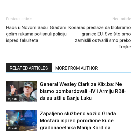
Previous article
Next article
Haos u Novom Sadu: Građani
Košarac predlaže da blokiramo
golim rukama potisnuli policiju
granice EU; Sve što smo
ispred fakulteta
zamislili ostvarili smo preko
Trojke
RELATED ARTICLES
MORE FROM AUTHOR
General Wesley Clark za Klix.ba: Ne
bismo bombardovali HV i Armiju RBiH
da su ušli u Banju Luku
Vijesti
Zapaljeno službeno vozilo Grada
Mostara ispred porodične kuće
gradonačelnika Marija Kordića
Vijesti