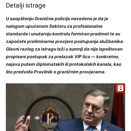
Detalji istrage
U saopštenju Granične policije navedeno je da je
nalogom upućenom Sektoru za profesionalne
standarde i unutarnju kontrolu formiran predmet te su
započete preliminarne provjere postupanja službenika.
Glavni razlog za istragu leži u sumnji da nije ispoštovan
propisani postupak za prelazak VIP lica — konkretno,
najava putem diplomatskih ili protokolskih kanala, kao
što predviđa Pravilnik o graničnim provjerama.