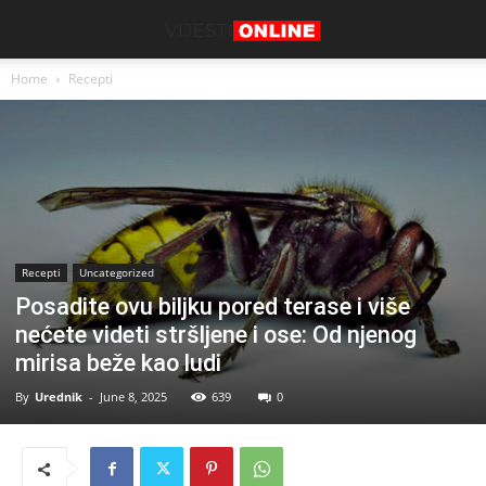
Home
Recepti
Recepti
Uncategorized
Posadite ovu biljku pored terase i više
nećete videti stršljene i ose: Od njenog
mirisa beže kao ludi
By
Urednik
-
June 8, 2025
639
0