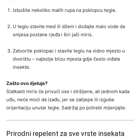
Izbušite nekoliko malih rupa na poklopcu tegle.
U teglu stavite med ili džem i dodajte malo vode da
smjesa postane rjeđa i širi jači miris.
Zatvorite poklopac i stavite teglu na vidno mjesto u
dvorištu – najbolje blizu mjesta gdje često viđate
insekte.
Zašto ovo djeluje?
Slatkasti miris će privući ose i stršljene, ali jednom kada
uđu, neće moći da izađu, jer se zalijepe ili izgube
orijentaciju unutar tegle. Sadržaj po potrebi mijenjajte.
Prirodni repelent za sve vrste insekata