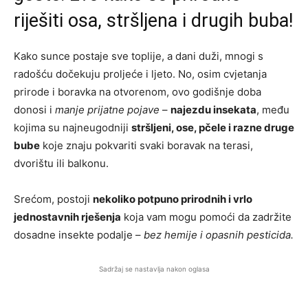
riješiti osa, stršljena i drugih buba!
Kako sunce postaje sve toplije, a dani duži, mnogi s
radošću dočekuju proljeće i ljeto. No, osim cvjetanja
prirode i boravka na otvorenom, ovo godišnje doba
donosi i
manje prijatne pojave
–
najezdu insekata
, među
kojima su najneugodniji
stršljeni, ose, pčele i razne druge
bube
koje znaju pokvariti svaki boravak na terasi,
dvorištu ili balkonu.
Srećom, postoji
nekoliko potpuno prirodnih i vrlo
jednostavnih rješenja
koja vam mogu pomoći da zadržite
dosadne insekte podalje –
bez hemije i opasnih pesticida.
Sadržaj se nastavlja nakon oglasa