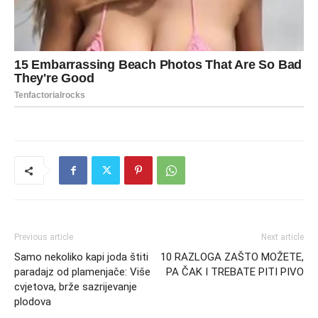
Previous article
Next article
Samo nekoliko kapi joda štiti
10 RAZLOGA ZAŠTO MOŽETE,
paradajz od plamenjače: Više
PA ČAK I TREBATE PITI PIVO
cvjetova, brže sazrijevanje
plodova