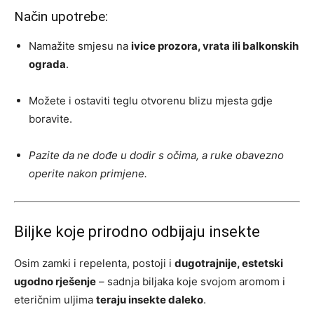
Način upotrebe:
Namažite smjesu na
ivice prozora, vrata ili balkonskih
ograda
.
Možete i ostaviti teglu otvorenu blizu mjesta gdje
boravite.
Pazite da ne dođe u dodir s očima, a ruke obavezno
operite nakon primjene.
Biljke koje prirodno odbijaju insekte
Osim zamki i repelenta, postoji i
dugotrajnije, estetski
ugodno rješenje
– sadnja biljaka koje svojom aromom i
eteričnim uljima
teraju insekte daleko
.