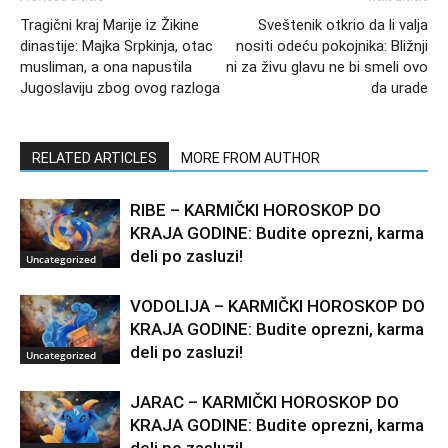
Tragični kraj Marije iz Žikine
Sveštenik otkrio da li valja
dinastije: Majka Srpkinja, otac
nositi odeću pokojnika: Bližnji
musliman, a ona napustila
ni za živu glavu ne bi smeli ovo
Jugoslaviju zbog ovog razloga
da urade
RELATED ARTICLES
MORE FROM AUTHOR
RIBE – KARMIČKI HOROSKOP DO
KRAJA GODINE: Budite oprezni, karma
deli po zasluzi!
Uncategorized
VODOLIJA – KARMIČKI HOROSKOP DO
KRAJA GODINE: Budite oprezni, karma
deli po zasluzi!
Uncategorized
JARAC – KARMIČKI HOROSKOP DO
KRAJA GODINE: Budite oprezni, karma
deli po zasluzi!