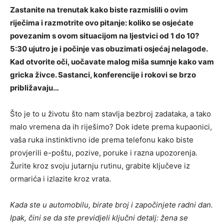
Zastanite na trenutak kako biste razmislili o ovim
riječima i razmotrite ovo pitanje: koliko se osjećate
povezanim s ovom situacijom na ljestvici od 1 do 10?
5:30 ujutro je i počinje vas obuzimati osjećaj nelagode.
Kad otvorite oči, uočavate malog miša sumnje kako vam
gricka živce. Sastanci, konferencije i rokovi se brzo
približavaju…
Što je to u životu što nam stavlja bezbroj zadataka, a tako
malo vremena da ih riješimo? Dok idete prema kupaonici,
vaša ruka instinktivno ide prema telefonu kako biste
provjerili e-poštu, pozive, poruke i razna upozorenja.
Žurite kroz svoju jutarnju rutinu, grabite ključeve iz
ormarića i izlazite kroz vrata.
Kada ste u automobilu, birate broj i započinjete radni dan.
Ipak, čini se da ste previdjeli ključni detalj: žena se