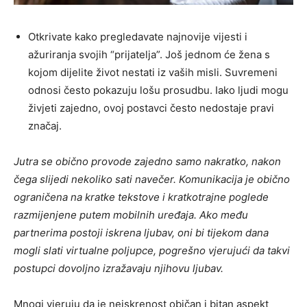
Otkrivate kako pregledavate najnovije vijesti i
ažuriranja svojih “prijatelja”. Još jednom će žena s
kojom dijelite život nestati iz vaših misli. Suvremeni
odnosi često pokazuju lošu prosudbu. Iako ljudi mogu
živjeti zajedno, ovoj postavci često nedostaje pravi
značaj.
Jutra se obično provode zajedno samo nakratko, nakon
čega slijedi nekoliko sati navečer. Komunikacija je obično
ograničena na kratke tekstove i kratkotrajne poglede
razmijenjene putem mobilnih uređaja. Ako među
partnerima postoji iskrena ljubav, oni bi tijekom dana
mogli slati virtualne poljupce, pogrešno vjerujući da takvi
postupci dovoljno izražavaju njihovu ljubav.
Mnogi vjeruju da je neiskrenost običan i bitan aspekt