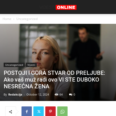
Home
Uncategorized
Uncategorized
Vijesti
POSTOJI I GORA STVAR OD PRELJUBE:
Ako vaš muž radi ovo VI STE DUBOKO
NESREĆNA ŽENA
By
Redakcija
-
October 12, 2024
64
0