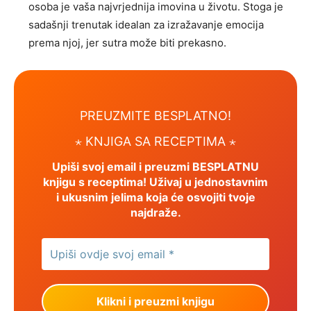
osoba je vaša najvrjednija imovina u životu. Stoga je
sadašnji trenutak idealan za izražavanje emocija
prema njoj, jer sutra može biti prekasno.
PREUZMITE BESPLATNO!
⋆ KNJIGA SA RECEPTIMA ⋆
Upiši svoj email i preuzmi BESPLATNU
knjigu s receptima! Uživaj u jednostavnim
i ukusnim jelima koja će osvojiti tvoje
najdraže.