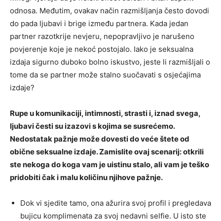
odnosa. Međutim, ovakav način razmišljanja često dovodi
do pada ljubavi i brige između partnera. Kada jedan
partner razotkrije nevjeru, nepopravljivo je narušeno
povjerenje koje je nekoć postojalo. Iako je seksualna
izdaja sigurno duboko bolno iskustvo, jeste li razmišljali o
tome da se partner može stalno suočavati s osjećajima
izdaje?
Rupe u komunikaciji, intimnosti, strasti i, iznad svega,
ljubavi česti su izazovi s kojima se susrećemo.
Nedostatak pažnje može dovesti do veće štete od
obične seksualne izdaje. Zamislite ovaj scenarij: otkrili
ste nekoga do koga vam je uistinu stalo, ali vam je teško
pridobiti čak i malu količinu njihove pažnje.
Dok vi sjedite tamo, ona ažurira svoj profil i pregledava
bujicu komplimenata za svoj nedavni selfie. U isto ste