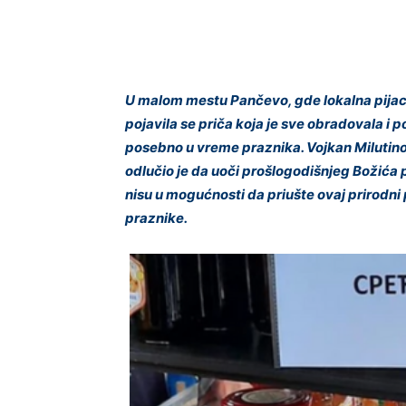
U malom mestu Pančevo, gde lokalna pijaca
pojavila se priča koja je sve obradovala i p
posebno u vreme praznika. Vojkan Milutin
odlučio je da uoči prošlogodišnjeg Božića 
nisu u mogućnosti da priušte ovaj prirodni 
praznike.