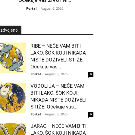
Portal
-
August 6, 2026
Izdvojeno
RIBE – NEĆE VAM BITI
LAKO, ŠOK KOJI NIKADA
NISTE DOŽIVELI STIŽE:
Očekuje vas...
Portal
-
August 6, 2026
0
VODOLIJA – NEĆE VAM
BITI LAKO, ŠOK KOJI
NIKADA NISTE DOŽIVELI
STIŽE: Očekuje vas...
Portal
-
August 6, 2026
0
JARAC – NEĆE VAM BITI
LAKO, ŠOK KOJI NIKADA