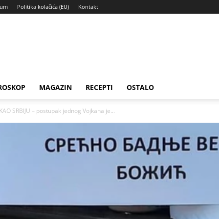
sum
Politika kolačića (EU)
Kontakt
ROSKOP
MAGAZIN
RECEPTI
OSTALO
KAO SRBIJU – postupak jednog Vojkana je...