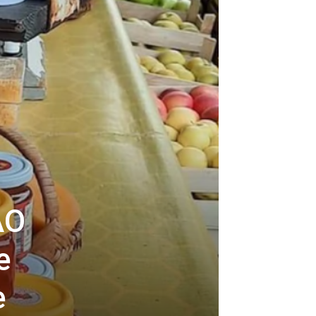
AO
e
e