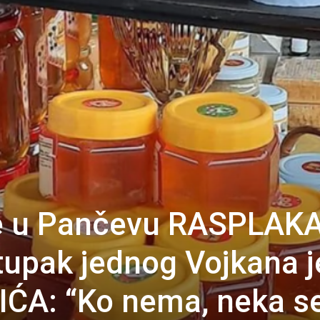
ace u Pančevu RASPLAK
upak jednog Vojkana j
ĆA: “Ko nema, neka s