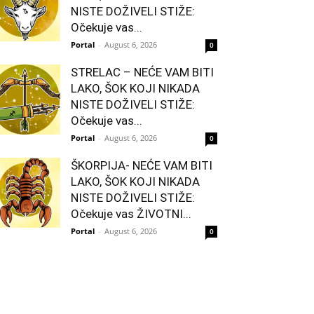
NISTE DOŽIVELI STIŽE:
Očekuje vas...
Portal
-
August 6, 2026
0
STRELAC – NEĆE VAM BITI
LAKO, ŠOK KOJI NIKADA
NISTE DOŽIVELI STIŽE:
Očekuje vas...
Portal
-
August 6, 2026
0
ŠKORPIJA- NEĆE VAM BITI
LAKO, ŠOK KOJI NIKADA
NISTE DOŽIVELI STIŽE:
Očekuje vas ŽIVOTNI...
Portal
-
August 6, 2026
0