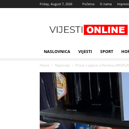
Friday, August 7, 2026
Početna
O nama
Impres
Najnovije
vijesti
NASLOVNICA
VIJESTI
SPORT
HO
Home
Najnovije
Prizor s pijace u Pančevu RASPLA