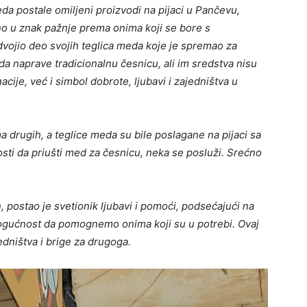
eda postale omiljeni proizvodi na pijaci u Pančevu,
no u znak pažnje prema onima koji se bore s
odvojio deo svojih teglica meda koje je spremao za
 da naprave tradicionalnu česnicu, ali im sredstva nisu
cije, već i simbol dobrote, ljubavi i zajedništva u
 drugih, a teglice meda su bile poslagane na pijaci sa
sti da priušti med za česnicu, neka se posluži. Srećno
 postao je svetionik ljubavi i pomoći, podsećajući na
mogućnost da pomognemo onima koji su u potrebi. Ovaj
edništva i brige za drugoga.