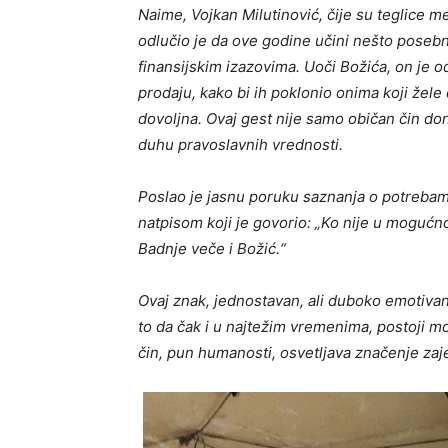
Naime, Vojkan Milutinović, čije su teglice m
odlučio je da ove godine učini nešto poseb
finansijskim izazovima. Uoči Božića, on je 
prodaju, kako bi ih poklonio onima koji žele
dovoljna. Ovaj gest nije samo običan čin dona
duhu pravoslavnih vrednosti.
Poslao je jasnu poruku saznanja o potrebama
natpisom koji je govorio:
„Ko nije u mogućno
Badnje veče i Božić.“
Ovaj znak, jednostavan, ali duboko emotivan,
to da čak i u najtežim vremenima, postoji 
čin, pun humanosti, osvetljava značenje zaj