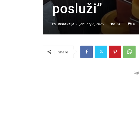
posluži”
By
Redakcija
-
January 8, 2025
54
0
Share
Ogl