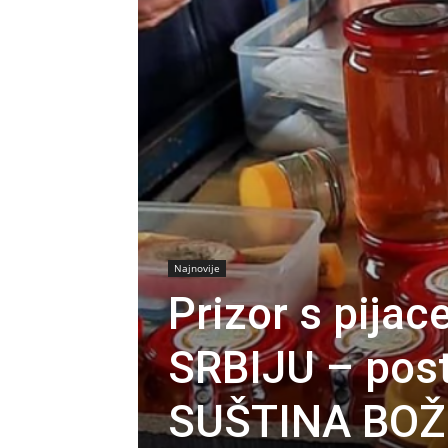
Najnovije
Prizor s pij
SRBIJU – post
SUŠTINA BOŽI