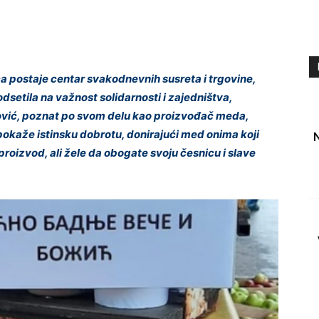
 postaje centar svakodnevnih susreta i trgovine,
odsetila na važnost solidarnosti i zajedništva,
ović, poznat po svom delu kao proizvođač meda,
pokaže istinsku dobrotu, donirajući med onima koji
proizvod, ali žele da obogate svoju česnicu i slave