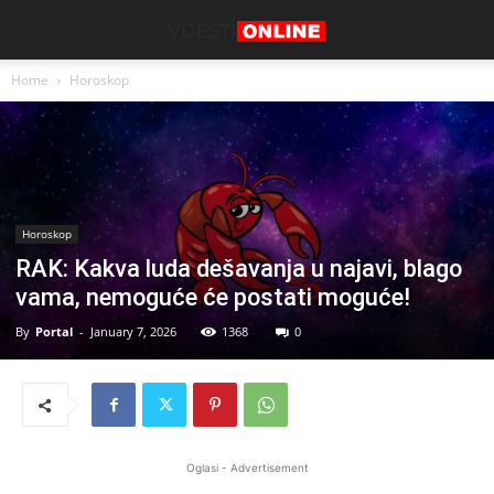
Home
Horoskop
Horoskop
RAK: Kakva luda dešavanja u najavi, blago
vama, nemoguće će postati moguće!
By
Portal
-
January 7, 2026
1368
0
Oglasi - Advertisement