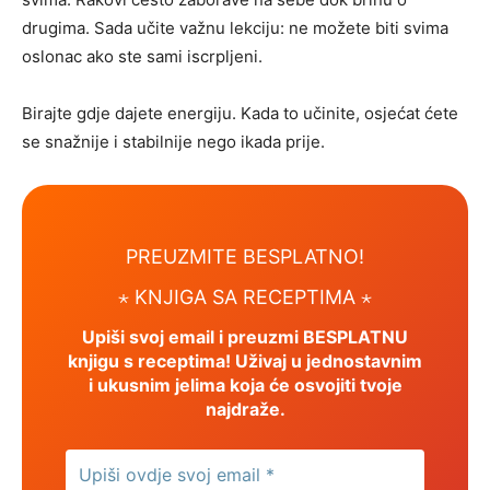
drugima. Sada učite važnu lekciju: ne možete biti svima
oslonac ako ste sami iscrpljeni.
Birajte gdje dajete energiju. Kada to učinite, osjećat ćete
se snažnije i stabilnije nego ikada prije.
PREUZMITE BESPLATNO!
⋆ KNJIGA SA RECEPTIMA ⋆
Upiši svoj email i preuzmi BESPLATNU
knjigu s receptima! Uživaj u jednostavnim
i ukusnim jelima koja će osvojiti tvoje
najdraže.