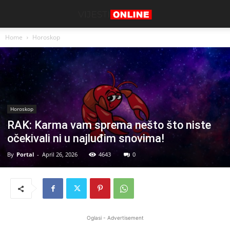
Home
Horoskop
Horoskop
RAK: Karma vam sprema nešto što niste
očekivali ni u najluđim snovima!
By
Portal
-
April 26, 2026
4643
0
Oglasi - Advertisement