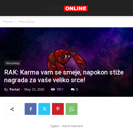
Home
Horoskop
Horoskop
RAK: Karma vam se smeje, napokon stiže
nagrada za vaše veliko srce!
By
Portal
-
May 23, 2026
1811
0
Oglasi - Advertisement