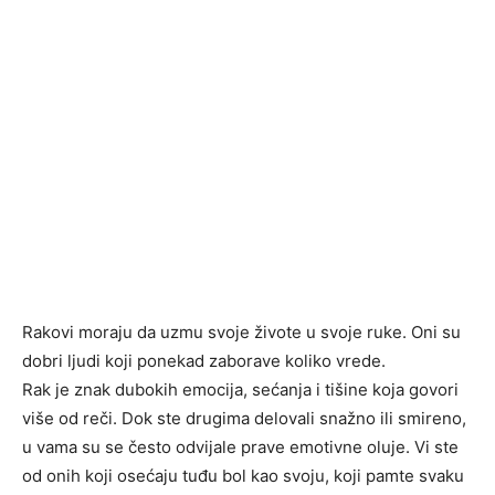
Rakovi moraju da uzmu svoje živote u svoje ruke. Oni su
dobri ljudi koji ponekad zaborave koliko vrede.
Rak je znak dubokih emocija, sećanja i tišine koja govori
više od reči. Dok ste drugima delovali snažno ili smireno,
u vama su se često odvijale prave emotivne oluje. Vi ste
od onih koji osećaju tuđu bol kao svoju, koji pamte svaku