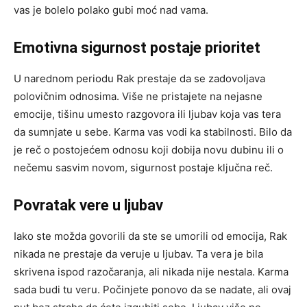
vas je bolelo polako gubi moć nad vama.
Emotivna sigurnost postaje prioritet
U narednom periodu Rak prestaje da se zadovoljava
polovičnim odnosima. Više ne pristajete na nejasne
emocije, tišinu umesto razgovora ili ljubav koja vas tera
da sumnjate u sebe. Karma vas vodi ka stabilnosti. Bilo da
je reč o postojećem odnosu koji dobija novu dubinu ili o
nečemu sasvim novom, sigurnost postaje ključna reč.
Povratak vere u ljubav
Iako ste možda govorili da ste se umorili od emocija, Rak
nikada ne prestaje da veruje u ljubav. Ta vera je bila
skrivena ispod razočaranja, ali nikada nije nestala. Karma
sada budi tu veru. Počinjete ponovo da se nadate, ali ovaj