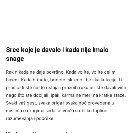
Srce koje je davalo i kada nije imalo
snage
Rak nikada ne daje površno. Kada volite, volite celim
bićem. Kada brinete, brinete iskreno i bez kalkulacije. U
prošlosti ste često ostajali praznih ruku jer ste davali više
nego što ste dobijali. Ipak, karma ne meri na kratke staze.
Svaki vaš gest, svaka briga i svaka noć provedena u
mislima o drugima sada se vraća u obliku topline,
razumevanja i podrške.