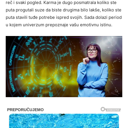
reč i svaki pogled. Karma je dugo posmatrala koliko ste
puta progutali suze da biste drugima bilo lakše, koliko ste
puta stavili tuđe potrebe ispred svojih. Sada dolazi period
u kojem univerzum prepoznaje vašu emotivnu istinu.