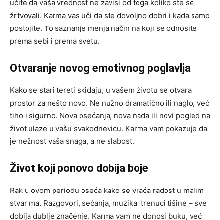
učite da vaša vrednost ne zavisi od toga koliko ste se
žrtvovali. Karma vas uči da ste dovoljno dobri i kada samo
postojite. To saznanje menja način na koji se odnosite
prema sebi i prema svetu.
Otvaranje novog emotivnog poglavlja
Kako se stari tereti skidaju, u vašem životu se otvara
prostor za nešto novo. Ne nužno dramatično ili naglo, već
tiho i sigurno. Nova osećanja, nova nada ili novi pogled na
život ulaze u vašu svakodnevicu. Karma vam pokazuje da
je nežnost vaša snaga, a ne slabost.
Život koji ponovo dobija boje
Rak u ovom periodu oseća kako se vraća radost u malim
stvarima. Razgovori, sećanja, muzika, trenuci tišine – sve
dobija dublje značenje. Karma vam ne donosi buku, već