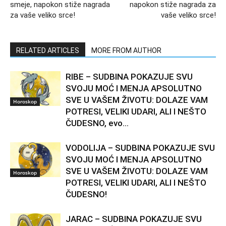
smeje, napokon stiže nagrada
napokon stiže nagrada za
za vaše veliko srce!
vaše veliko srce!
RELATED ARTICLES
MORE FROM AUTHOR
RIBE – SUDBINA POKAZUJE SVU
SVOJU MOĆ I MENJA APSOLUTNO
SVE U VAŠEM ŽIVOTU: DOLAZE VAM
Horoskop
POTRESI, VELIKI UDARI, ALI I NEŠTO
ČUDESNO, evo...
VODOLIJA – SUDBINA POKAZUJE SVU
SVOJU MOĆ I MENJA APSOLUTNO
SVE U VAŠEM ŽIVOTU: DOLAZE VAM
Horoskop
POTRESI, VELIKI UDARI, ALI I NEŠTO
ČUDESNO!
JARAC – SUDBINA POKAZUJE SVU