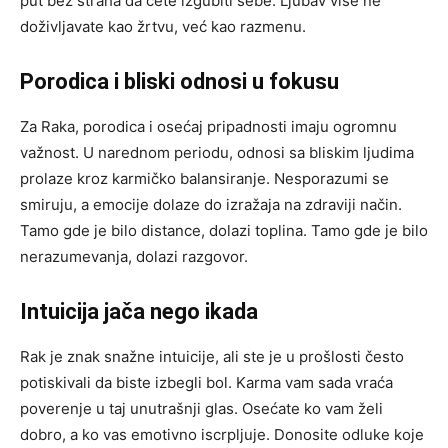
put bez straha da ćete izgubiti sebe. Ljubav više ne
doživljavate kao žrtvu, već kao razmenu.
Porodica i bliski odnosi u fokusu
Za Raka, porodica i osećaj pripadnosti imaju ogromnu
važnost. U narednom periodu, odnosi sa bliskim ljudima
prolaze kroz karmičko balansiranje. Nesporazumi se
smiruju, a emocije dolaze do izražaja na zdraviji način.
Tamo gde je bilo distance, dolazi toplina. Tamo gde je bilo
nerazumevanja, dolazi razgovor.
Intuicija jača nego ikada
Rak je znak snažne intuicije, ali ste je u prošlosti često
potiskivali da biste izbegli bol. Karma vam sada vraća
poverenje u taj unutrašnji glas. Osećate ko vam želi
dobro, a ko vas emotivno iscrpljuje. Donosite odluke koje