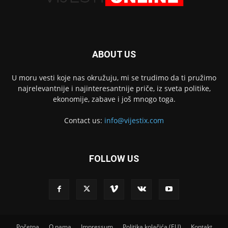
ABOUT US
U moru vesti koje nas okružuju, mi se trudimo da ti pružimo
najrelevantnije i najinteresantnije priče, iz sveta politike,
ekonomije, zabave i još mnogo toga.
Contact us:
info@vijestix.com
FOLLOW US
Početna
O nama
Impressum
Politika kolačića (EU)
Kontakt