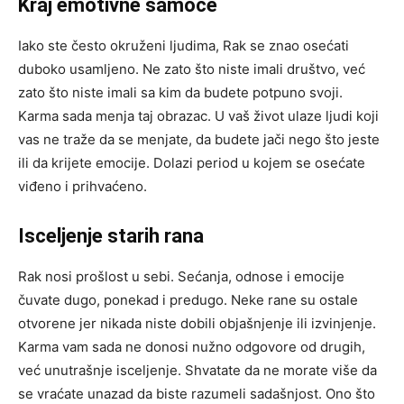
Kraj emotivne samoće
Iako ste često okruženi ljudima, Rak se znao osećati
duboko usamljeno. Ne zato što niste imali društvo, već
zato što niste imali sa kim da budete potpuno svoji.
Karma sada menja taj obrazac. U vaš život ulaze ljudi koji
vas ne traže da se menjate, da budete jači nego što jeste
ili da krijete emocije. Dolazi period u kojem se osećate
viđeno i prihvaćeno.
Isceljenje starih rana
Rak nosi prošlost u sebi. Sećanja, odnose i emocije
čuvate dugo, ponekad i predugo. Neke rane su ostale
otvorene jer nikada niste dobili objašnjenje ili izvinjenje.
Karma vam sada ne donosi nužno odgovore od drugih,
već unutrašnje isceljenje. Shvatate da ne morate više da
se vraćate unazad da biste razumeli sadašnjost. Ono što