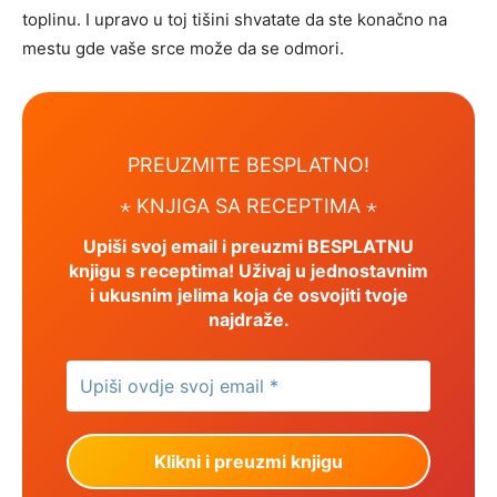
toplinu. I upravo u toj tišini shvatate da ste konačno na
mestu gde vaše srce može da se odmori.
PREUZMITE BESPLATNO!
⋆ KNJIGA SA RECEPTIMA ⋆
Upiši svoj email i preuzmi BESPLATNU
knjigu s receptima! Uživaj u jednostavnim
i ukusnim jelima koja će osvojiti tvoje
najdraže.