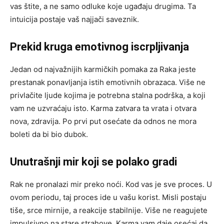
vas štite, a ne samo odluke koje ugađaju drugima. Ta
intuicija postaje vaš najjači saveznik.
Prekid kruga emotivnog iscrpljivanja
Jedan od najvažnijih karmičkih pomaka za Raka jeste
prestanak ponavljanja istih emotivnih obrazaca. Više ne
privlačite ljude kojima je potrebna stalna podrška, a koji
vam ne uzvraćaju isto. Karma zatvara ta vrata i otvara
nova, zdravija. Po prvi put osećate da odnos ne mora
boleti da bi bio dubok.
Unutrašnji mir koji se polako gradi
Rak ne pronalazi mir preko noći. Kod vas je sve proces. U
ovom periodu, taj proces ide u vašu korist. Misli postaju
tiše, srce mirnije, a reakcije stabilnije. Više ne reagujete
impulsivno na stare strahove. Karma vam daje osećaj da