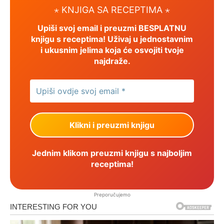
⋆ KNJIGA SA RECEPTIMA ⋆
Upiši svoj email i preuzmi BESPLATNU
knjigu s receptima! Uživaj u jednostavnim
i ukusnim jelima koja će osvojiti tvoje
najdraže.
Jednim klikom preuzmi knjigu s najboljim
receptima!
Preporučujemo