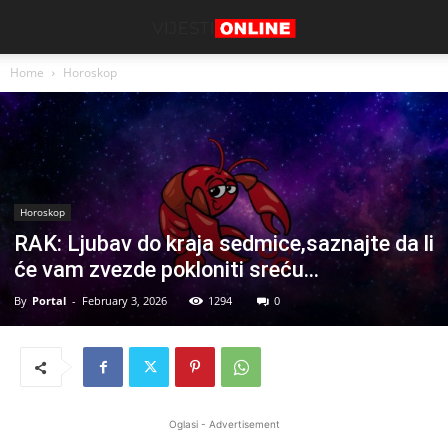
Home
Horoskop
Horoskop
RAK: Ljubav do kraja sedmice,saznajte da li
će vam zvezde pokloniti sreću…
By
Portal
-
February 3, 2026
1294
0
Oglasi - Advertisement