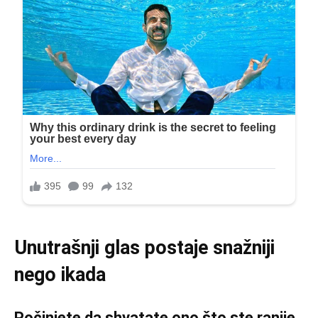
Unutrašnji glas postaje snažniji
nego ikada
Počinjete da shvatate ono što ste ranije