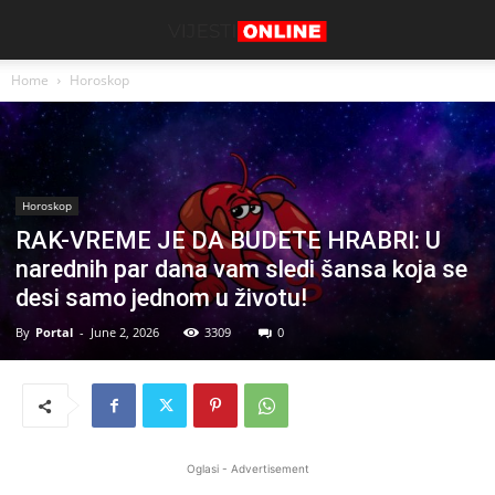
Home
Horoskop
Horoskop
RAK-VREME JE DA BUDETE HRABRI: U
narednih par dana vam sledi šansa koja se
desi samo jednom u životu!
By
Portal
-
June 2, 2026
3309
0
Oglasi - Advertisement