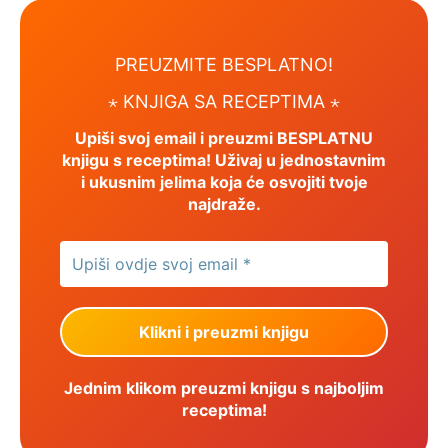
PREUZMITE BESPLATNO!
⋆ KNJIGA SA RECEPTIMA ⋆
Upiši svoj email i preuzmi BESPLATNU
knjigu s receptima! Uživaj u jednostavnim
i ukusnim jelima koja će osvojiti tvoje
najdraže.
Jednim klikom preuzmi knjigu s najboljim
receptima!