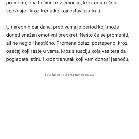
promenu, ona to čini kroz emocije, kroz unutrašnje
spoznaje i kroz trenutke koji ostavljaju trag.
U narednih par dana, pred vama je period koji može
doneti snažan emotivni preokret. Nešto će se promeniti,
ali ne naglo i haotično. Promena dolazi postepeno, kroz
osećaj koji raste u vama, kroz situaciju koja vas tera da
pogledate istinu i kroz trenutak koji vam donosi jasnoću.
Sadržaj se nastavlja nakon oglasa