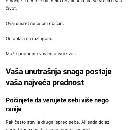
emocije. To može biti neko nov ili neko ko se vraća u vaš
život.
Ovaj susret neće biti običan.
On dolazi sa razlogom.
Može promeniti vaš emotivni svet.
Vaša unutrašnja snaga postaje
vaša najveća prednost
Počinjete da verujete sebi više nego
ranije
Rak često stavlja druge ispred sebe. Ali sada dolazi
period kada shvatate sopstvenu vrednost.