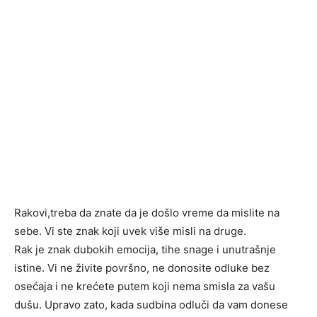
Rakovi,treba da znate da je došlo vreme da mislite na
sebe. Vi ste znak koji uvek više misli na druge.
Rak je znak dubokih emocija, tihe snage i unutrašnje
istine. Vi ne živite površno, ne donosite odluke bez
osećaja i ne krećete putem koji nema smisla za vašu
dušu. Upravo zato, kada sudbina odluči da vam donese