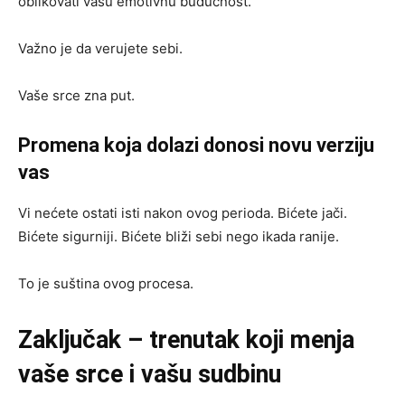
oblikovati vašu emotivnu budućnost.
Važno je da verujete sebi.
Vaše srce zna put.
Promena koja dolazi donosi novu verziju
vas
Vi nećete ostati isti nakon ovog perioda. Bićete jači.
Bićete sigurniji. Bićete bliži sebi nego ikada ranije.
To je suština ovog procesa.
Zaključak – trenutak koji menja
vaše srce i vašu sudbinu