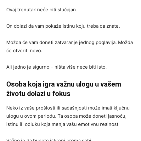
Ovaj trenutak neće biti slučajan.
On dolazi da vam pokaže istinu koju treba da znate.
Možda će vam doneti zatvaranje jednog poglavlja. Možda
će otvoriti novo.
Ali jedno je sigurno – ništa više neće biti isto.
Osoba koja igra važnu ulogu u vašem
životu dolazi u fokus
Neko iz vaše prošlosti ili sadašnjosti može imati ključnu
ulogu u ovom periodu. Ta osoba može doneti jasnoću,
istinu ili odluku koja menja vašu emotivnu realnost.
Važno je da budete iskreni prema sebi.