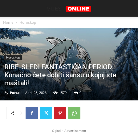
Home
Horoskop
Horoskop
RIBE-SLEDI FANTASTIČAN PERIOD:
Konačno ćete dobiti šansu o kojoj ste
maštali!
By
Portal
-
April 28, 2026
1579
0
Oglasi - Advertisement