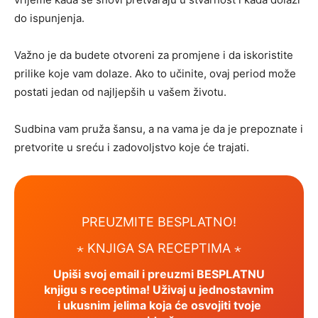
do ispunjenja.
Važno je da budete otvoreni za promjene i da iskoristite
prilike koje vam dolaze. Ako to učinite, ovaj period može
postati jedan od najljepših u vašem životu.
Sudbina vam pruža šansu, a na vama je da je prepoznate i
pretvorite u sreću i zadovoljstvo koje će trajati.
PREUZMITE BESPLATNO!
⋆ KNJIGA SA RECEPTIMA ⋆
Upiši svoj email i preuzmi BESPLATNU
knjigu s receptima! Uživaj u jednostavnim
i ukusnim jelima koja će osvojiti tvoje