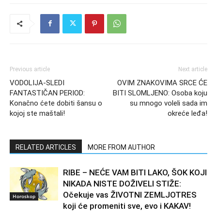
Previous article
Next article
VODOLIJA-SLEDI
OVIM ZNAKOVIMA SRCE ĆE
FANTASTIČAN PERIOD:
BITI SLOMLJENO: Osoba koju
Konačno ćete dobiti šansu o
su mnogo voleli sada im
kojoj ste maštali!
okreće leđa!
RELATED ARTICLES
MORE FROM AUTHOR
RIBE – NEĆE VAM BITI LAKO, ŠOK KOJI
NIKADA NISTE DOŽIVELI STIŽE:
Očekuje vas ŽIVOTNI ZEMLJOTRES
Horoskop
koji će promeniti sve, evo i KAKAV!