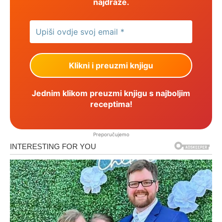
najdraže.
Jednim klikom preuzmi knjigu s najboljim
receptima!
Preporučujemo