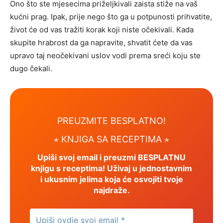
Ono što ste mjesecima priželjkivali zaista stiže na vaš
kućni prag. Ipak, prije nego što ga u potpunosti prihvatite,
život će od vas tražiti korak koji niste očekivali. Kada
skupite hrabrost da ga napravite, shvatit ćete da vas
upravo taj neočekivani uslov vodi prema sreći koju ste
dugo čekali.
PREUZMITE BESPLATNO!
⋆ KNJIGA SA RECEPTIMA ⋆
Upiši svoj email i preuzmi BESPLATNU
knjigu s receptima! Uživaj u jednostavnim
i ukusnim jelima koja će osvojiti tvoje
najdraže.