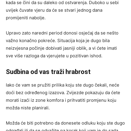
kada se čini da su daleko od ostvarenja. Duboko u sebi
uvijek čuvate vjeru da će se stvari jednog dana
promijeniti nabolje.
Upravo zato naredni period donosi osjećaj da se nešto
važno konačno pokreće. Situacija koja je dugo bila
neizvjesna počinje dobivati jasniji oblik, a vi ćete imati
sve više razloga da vjerujete u pozitivan ishod.
Sudbina od vas traži hrabrost
Iako će vam se pružiti prilika koju ste dugo čekali, neće
doći bez određenog izazova. Zvijezde pokazuju da ćete
morati izaći iz zone komfora i prihvatiti promjenu koju
možda niste planirali.
Možda će biti potrebno da donesete odluku koju ste dugo
odgađali ili da se odvažite na korak koji vam je do sada