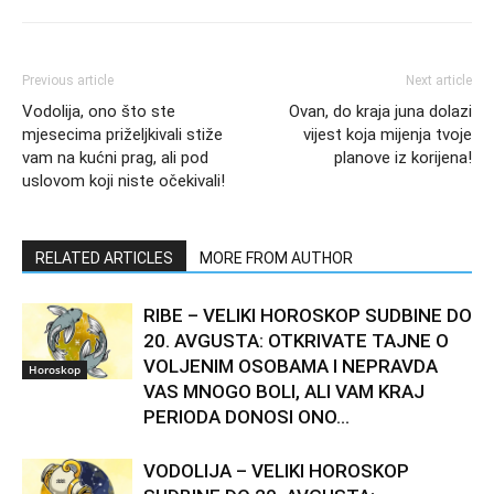
Previous article
Next article
Vodolija, ono što ste
Ovan, do kraja juna dolazi
mjesecima priželjkivali stiže
vijest koja mijenja tvoje
vam na kućni prag, ali pod
planove iz korijena!
uslovom koji niste očekivali!
RELATED ARTICLES
MORE FROM AUTHOR
RIBE – VELIKI HOROSKOP SUDBINE DO
20. AVGUSTA: OTKRIVATE TAJNE O
VOLJENIM OSOBAMA I NEPRAVDA
Horoskop
VAS MNOGO BOLI, ALI VAM KRAJ
PERIODA DONOSI ONO...
VODOLIJA – VELIKI HOROSKOP