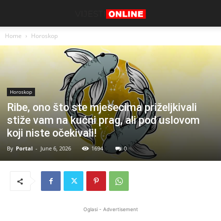
Home
Horoskop
Horoskop
Ribe, ono što ste mjesecima priželjkivali
stiže vam na kućni prag, ali pod uslovom
koji niste očekivali!
By
Portal
-
June 6, 2026
1694
0
Oglasi - Advertisement