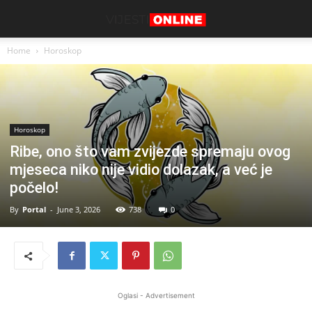
Home
Horoskop
Horoskop
Ribe, ono što vam zvijezde spremaju ovog
mjeseca niko nije vidio dolazak, a već je
počelo!
By
Portal
-
June 3, 2026
738
0
Oglasi - Advertisement