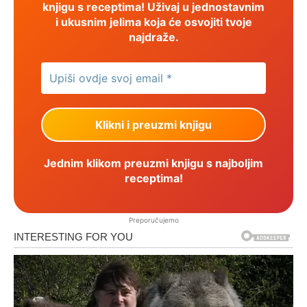
knjigu s receptima! Uživaj u jednostavnim
i ukusnim jelima koja će osvojiti tvoje
najdraže.
Jednim klikom preuzmi knjigu s najboljim
receptima!
Preporučujemo