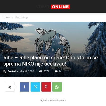
Home
Horoskop
Horoskop
Ribe – Ribe plaču od sreće: Ono što im se
sprema NIKO nije očekivao!
By
Portal
-
May 8, 2026
2577
0
Oglasi - Advertisement