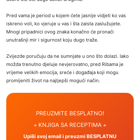
Pred vama je period u kojem ćete jasnije vidjeti ko vas
iskreno voli, ko vjeruje u vas i šta zaista zaslužujete.
Mnogi pripadnici ovog znaka konačno će pronaći
unutrašnji mir i sigurnost koju dugo traže.
Zvijezde poručuju da ne sumnjate u ono što dolazi. Iako
možda trenutno djeluje nevjerovatno, pred Ribama je
vrijeme velikih emocija, sreće i događaja koji mogu
promijeniti život na najljepši mogući način.
PREUZMITE BESPLATNO!
⋆ KNJIGA SA RECEPTIMA ⋆
Upiši svoj email i preuzmi BESPLATNU