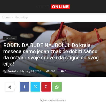
Home
Horoskop
Horoskop
ROĐEN DA BUDE NAJBOLJI: Do kraja
meseca samo jedan znak će dobiti šansu
da ostvari svoje snove i da stigne do svog
cilja!
By
Portal
-
February 23, 2026
560
0
Oglasi - Advertisement