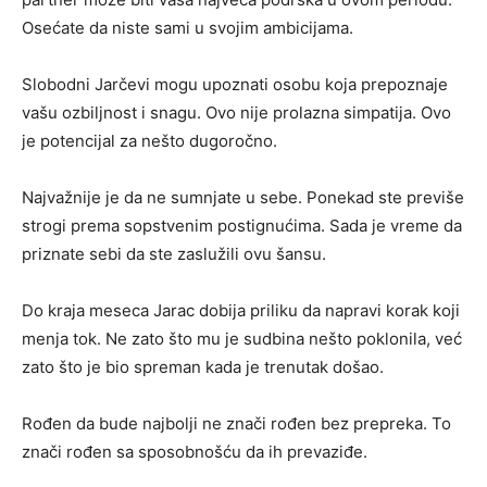
Osećate da niste sami u svojim ambicijama.
Slobodni Jarčevi mogu upoznati osobu koja prepoznaje
vašu ozbiljnost i snagu. Ovo nije prolazna simpatija. Ovo
je potencijal za nešto dugoročno.
Najvažnije je da ne sumnjate u sebe. Ponekad ste previše
strogi prema sopstvenim postignućima. Sada je vreme da
priznate sebi da ste zaslužili ovu šansu.
Do kraja meseca Jarac dobija priliku da napravi korak koji
menja tok. Ne zato što mu je sudbina nešto poklonila, već
zato što je bio spreman kada je trenutak došao.
Rođen da bude najbolji ne znači rođen bez prepreka. To
znači rođen sa sposobnošću da ih prevaziđe.