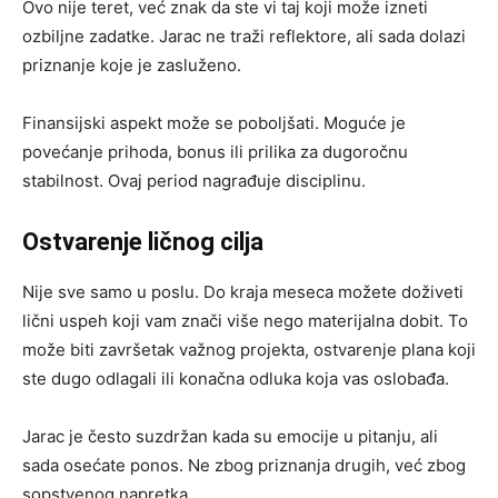
Ovo nije teret, već znak da ste vi taj koji može izneti
ozbiljne zadatke. Jarac ne traži reflektore, ali sada dolazi
priznanje koje je zasluženo.
Finansijski aspekt može se poboljšati. Moguće je
povećanje prihoda, bonus ili prilika za dugoročnu
stabilnost. Ovaj period nagrađuje disciplinu.
Ostvarenje ličnog cilja
Nije sve samo u poslu. Do kraja meseca možete doživeti
lični uspeh koji vam znači više nego materijalna dobit. To
može biti završetak važnog projekta, ostvarenje plana koji
ste dugo odlagali ili konačna odluka koja vas oslobađa.
Jarac je često suzdržan kada su emocije u pitanju, ali
sada osećate ponos. Ne zbog priznanja drugih, već zbog
sopstvenog napretka.