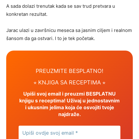
A sada dolazi trenutak kada se sav trud pretvara u
konkretan rezultat.
Jarac ulazi u završnicu meseca sa jasnim ciljem i realnom
šansom da ga ostvari. I to je tek početak.
PREUZMITE BESPLATNO!
⋆ KNJIGA SA RECEPTIMA ⋆
Upiši svoj email i preuzmi BESPLATNU
knjigu s receptima! Uživaj u jednostavnim
i ukusnim jelima koja će osvojiti tvoje
najdraže.