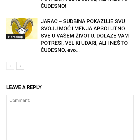
ČUDESNO!
JARAC – SUDBINA POKAZUJE SVU
SVOJU MOĆ I MENJA APSOLUTNO
SVE U VAŠEM ŽIVOTU: DOLAZE VAM
Horoskop
POTRESI, VELIKI UDARI, ALI I NEŠTO
ČUDESNO, evo...
LEAVE A REPLY