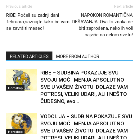
Previous article
Next article
RIBE: Počeli su zadnji dani
NAPOKON ROMANTIČNA
februara,saznajte kako će vam
DEŠAVANJA: Ova tri znaka će
se završiti mesec!
biti zaprošena, neko ih voli
najviše na celom svetu!
RELATED ARTICLES
MORE FROM AUTHOR
RIBE – SUDBINA POKAZUJE SVU
SVOJU MOĆ I MENJA APSOLUTNO
SVE U VAŠEM ŽIVOTU: DOLAZE VAM
Horoskop
POTRESI, VELIKI UDARI, ALI I NEŠTO
ČUDESNO, evo...
VODOLIJA – SUDBINA POKAZUJE SVU
SVOJU MOĆ I MENJA APSOLUTNO
SVE U VAŠEM ŽIVOTU: DOLAZE VAM
Horoskop
POTRESI, VELIKI UDARI, ALI I NEŠTO