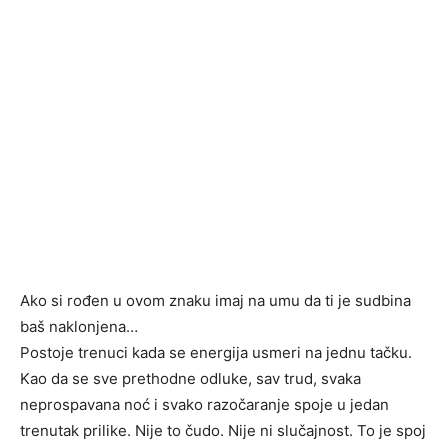
Ako si rođen u ovom znaku imaj na umu da ti je sudbina
baš naklonjena…
Postoje trenuci kada se energija usmeri na jednu tačku.
Kao da se sve prethodne odluke, sav trud, svaka
neprospavana noć i svako razočaranje spoje u jedan
trenutak prilike. Nije to čudo. Nije ni slučajnost. To je spoj