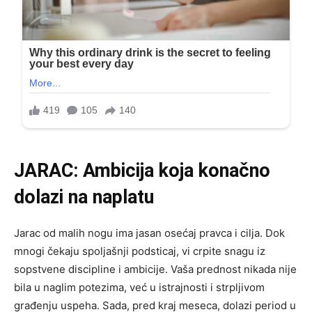
JARAC: Ambicija koja konačno
dolazi na naplatu
Jarac od malih nogu ima jasan osećaj pravca i cilja. Dok
mnogi čekaju spoljašnji podsticaj, vi crpite snagu iz
sopstvene discipline i ambicije. Vaša prednost nikada nije
bila u naglim potezima, već u istrajnosti i strpljivom
građenju uspeha. Sada, pred kraj meseca, dolazi period u