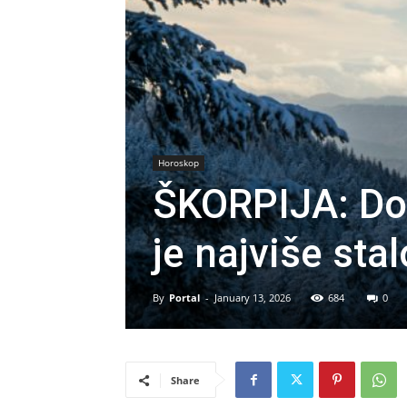
Horoskop
ŠKORPIJA: Do
je najviše stal
By
Portal
-
January 13, 2026
684
0
Share