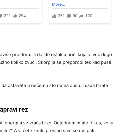
iše prostora. Ili da ste ostali u priči koja je već dugo
tužno koliko zvuči. Škorpija se preporodi tek kad pusti
te da ostanete u nečemu što nema dušu. I sada birate
apravi rez
i, energija se vraća brzo. Odjednom imate fokus, volju,
ilo?” A vi ćete znati: prestao sam se rasipati.