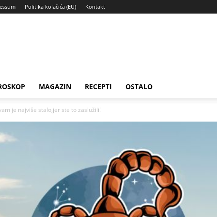
ressum
Politika kolačića (EU)
Kontakt
ROSKOP
MAGAZIN
RECEPTI
OSTALO
 je najviše stalo,jer ste to zaslužili!