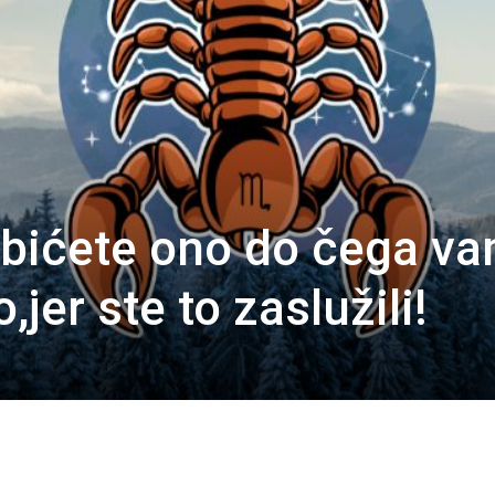
bićete ono do čega v
o,jer ste to zaslužili!