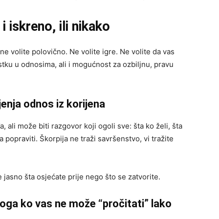
i iskreno, ili nikako
i ne volite polovično. Ne volite igre. Ne volite da vas
stku u odnosima, ali i mogućnost za ozbiljnu, pravu
jenja odnos iz korijena
 ali može biti razgovor koji ogoli sve: šta ko želi, šta
 popraviti. Škorpija ne traži savršenstvo, vi tražite
e jasno šta osjećate prije nego što se zatvorite.
koga ko vas ne može “pročitati” lako