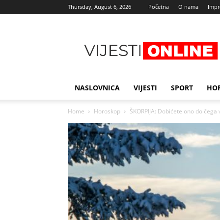
Thursday, August 6, 2026
Početna
O nama
Imp
Najnovije
vijesti
NASLOVNICA
VIJESTI
SPORT
HO
Home
Horoskop
ŠKORPIJA: Dobićete ono do čega vam