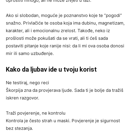
oprostiti mnogo, ali ne može živjeti u laži.
Ako si slobodan, moguće je poznanstvo koje te “pogodi”
snažno. Privlačiće te osoba koja ima dubinu, magnetizam,
karakter, ali i emocionalnu zrelost. Takođe, neko iz
prošlosti može pokušati da se vrati, ali ti ćeš sada
postaviti pitanje koje ranije nisi: da li mi ova osoba donosi
mir ili samo uzbuđenje.
Kako da ljubav ide u tvoju korist
Ne testiraj, nego reci
Škorpija zna da provjerava ljude. Sada ti je bolje da tražiš
iskren razgovor.
Traži povjerenje, ne kontrolu
Kontrola je često strah u maski. Povjerenje je sigurnost
bez stezanja.