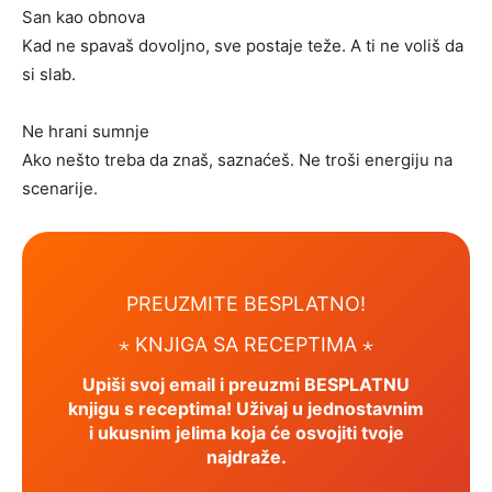
San kao obnova
Kad ne spavaš dovoljno, sve postaje teže. A ti ne voliš da
si slab.
Ne hrani sumnje
Ako nešto treba da znaš, saznaćeš. Ne troši energiju na
scenarije.
PREUZMITE BESPLATNO!
⋆ KNJIGA SA RECEPTIMA ⋆
Upiši svoj email i preuzmi BESPLATNU
knjigu s receptima! Uživaj u jednostavnim
i ukusnim jelima koja će osvojiti tvoje
najdraže.