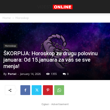
Home
Horoskop
Horoskop
ŠKORPIJA: Horoskop za drugu polovinu
januara: Od 15.januara za vas se sve
menja!
By
Portal
-
January 14, 2026
1355
0
Oglasi - Advertisement