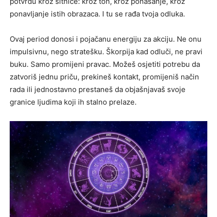
potvrdu kroz sitnice: kroz ton, kroz ponašanje, kroz
ponavljanje istih obrazaca. I tu se rađa tvoja odluka.
Ovaj period donosi i pojačanu energiju za akciju. Ne onu
impulsivnu, nego stratešku. Škorpija kad odluči, ne pravi
buku. Samo promijeni pravac. Možeš osjetiti potrebu da
zatvoriš jednu priču, prekineš kontakt, promijeniš način
rada ili jednostavno prestaneš da objašnjavaš svoje
granice ljudima koji ih stalno prelaze.