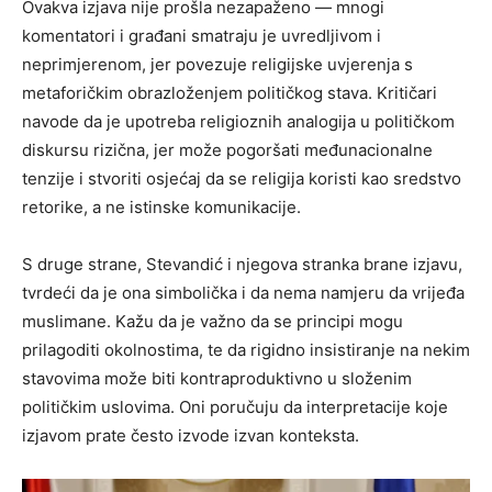
Ovakva izjava nije prošla nezapaženo — mnogi
komentatori i građani smatraju je uvredljivom i
neprimjerenom, jer povezuje religijske uvjerenja s
metaforičkim obrazloženjem političkog stava. Kritičari
navode da je upotreba religioznih analogija u političkom
diskursu rizična, jer može pogoršati međunacionalne
tenzije i stvoriti osjećaj da se religija koristi kao sredstvo
retorike, a ne istinske komunikacije.
S druge strane, Stevandić i njegova stranka brane izjavu,
tvrdeći da je ona simbolička i da nema namjeru da vrijeđa
muslimane. Kažu da je važno da se principi mogu
prilagoditi okolnostima, te da rigidno insistiranje na nekim
stavovima može biti kontraproduktivno u složenim
političkim uslovima. Oni poručuju da interpretacije koje
izjavom prate često izvode izvan konteksta.