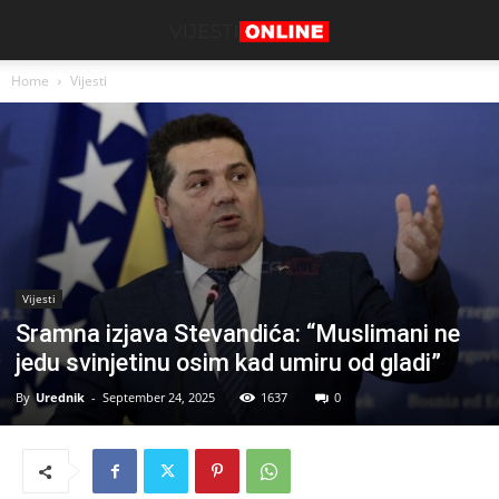
Home
Vijesti
Vijesti
Sramna izjava Stevandića: “Muslimani ne
jedu svinjetinu osim kad umiru od gladi”
By
Urednik
-
September 24, 2025
1637
0