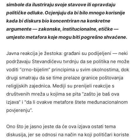
simbole da ilustriraju svoje stavove ili opravdaju
političke odluke. Ocjenjuju da bi bilo mnogo korisnije
kada bi diskurs bio koncentriran na konkretne
argumente — zakonske, institucionalne, etičke —
umjesto metafora koje mogu biti pogrešno shvaćene.
Javna reakcija je žestoka: građani su podijeljeni — neki
podržavaju Stevandićevu tvrdnju da se politika ne može
voditi “crno-bijelim” principima u svim okolnostima, dok
drugi smatraju da se time prelaze granice poštovanja
religijskih zajednica. Mediji su prenijeli reakcije s
društvenih mreža u kojima se pita “zašto je baš ova
izjava” i “da li ovakve metafore štete međunacionalnom
povjerenju”.
Ono što je jasno jeste da će ova izjava ostati tema
diskusija, jer se odnosi na način na koji političari koriste