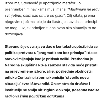
izborima, Stevandić je upotrijebio metaforu o
prehrambenim navikama muslimana:
“Muslimani ne jedu
svinjetinu, osim kad umiru od gladi”
. Cilj citata, prema
njegovim riječima, bio je da ilustruje stav da se principi
ne mogu uvijek primijeniti doslovno ako situacija to ne
dozvoljava.
Stevandić je ovu izjavu dao u kontekstu optužbi da se
politika pretvara u “pragmatizam bez principa” i da se
stavovi mijenjaju kad je pritisak veliki. Prethodno je
Narodna skupština RS-a zauzela stav da neće pristati
na prijevremene izbore, ali su posljednje okolnosti i
odluke Centralne izborne komisije “stvorile novu
situaciju”, tvrdi Stevandić. On smatra da društvo i
institucije ne smiju biti rigidni do kraja,
posebno kad se
radi o važnim političkim odlukama
.