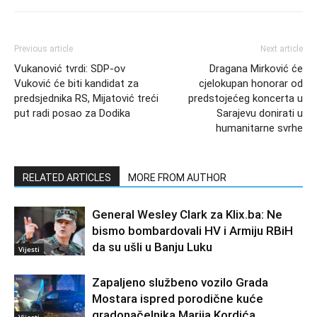
Previous article
Next article
Vukanović tvrdi: SDP-ov
Dragana Mirković će
Vuković će biti kandidat za
cjelokupan honorar od
predsjednika RS, Mijatović treći
predstojećeg koncerta u
put radi posao za Dodika
Sarajevu donirati u
humanitarne svrhe
RELATED ARTICLES
MORE FROM AUTHOR
General Wesley Clark za Klix.ba: Ne
bismo bombardovali HV i Armiju RBiH
da su ušli u Banju Luku
Vijesti
Zapaljeno službeno vozilo Grada
Mostara ispred porodične kuće
gradonačelnika Marija Kordića
Vijesti