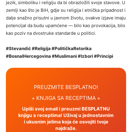
jezik, simboliku i religiju da bi obrazložili svoje stavove. U
zemlji kao što je BiH, gdje su religija i etnička pripadnost i
dalje snažno prisutni u javnom životu, ovakve izjave imaju
potencijal da budu upamćene — bilo kao provokacija, bilo
kao poziv na dvostruke standarde u politici.
#Stevandić #Religija #PolitičkaRetorika
#BosnaIHercegovina #Muslimani #Izbori #Principi
PREUZMITE BESPLATNO!
⋆ KNJIGA SA RECEPTIMA ⋆
Upiši svoj email i preuzmi BESPLATNU
knjigu s receptima! Uživaj u jednostavnim
i ukusnim jelima koja će osvojiti tvoje
najdraže.