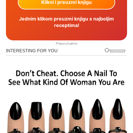
Jednim klikom preuzmi knjigu s najboljim
receptima!
Preporučujemo