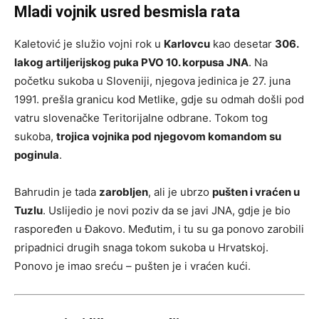
Mladi vojnik usred besmisla rata
Kaletović je služio vojni rok u
Karlovcu
kao desetar
306.
lakog artiljerijskog puka PVO 10. korpusa JNA
. Na
početku sukoba u Sloveniji, njegova jedinica je 27. juna
1991. prešla granicu kod Metlike, gdje su odmah došli pod
vatru slovenačke Teritorijalne odbrane. Tokom tog
sukoba,
trojica vojnika pod njegovom komandom su
poginula
.
Bahrudin je tada
zarobljen
, ali je ubrzo
pušten i vraćen u
Tuzlu
. Uslijedio je novi poziv da se javi JNA, gdje je bio
raspoređen u Đakovo. Međutim, i tu su ga ponovo zarobili
pripadnici drugih snaga tokom sukoba u Hrvatskoj.
Ponovo je imao sreću – pušten je i vraćen kući.