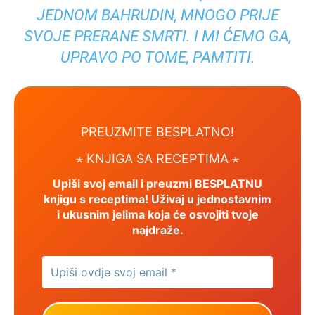
JEDNOM BAHRUDIN, MNOGO PRIJE
SVOJE PRERANE SMRTI. I MI ĆEMO GA,
UPRAVO PO TOME, PAMTITI.
PREUZMITE BESPLATNO!
⋆ KNJIGA SA RECEPTIMA ⋆
Upiši svoj email i preuzmi BESPLATNU
knjigu s receptima! Uživaj u jednostavnim
i ukusnim jelima koja će osvojiti tvoje
najdraže.