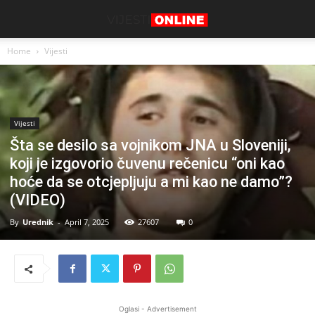
Home
Vijesti
Vijesti
Šta se desilo sa vojnikom JNA u Sloveniji,
koji je izgovorio čuvenu rečenicu “oni kao
hoće da se otcjepljuju a mi kao ne damo”?
(VIDEO)
By
Urednik
-
April 7, 2025
27607
0
Oglasi - Advertisement