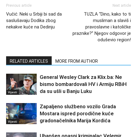
Previous article
Next article
Vučić: Neki u Srbiji bi sad da
TUZLA “Dino, kako to ti
saslušavaju Dodika zbog
musliman a slaviš i
nekakve kuće na Dedinju
pravoslavne i katoličke
praznike?” Njegov odgovor je
oduševio region!
RELATED ARTICLES
MORE FROM AUTHOR
General Wesley Clark za Klix.ba: Ne
bismo bombardovali HV i Armiju RBiH
da su ušli u Banju Luku
Vijesti
Zapaljeno službeno vozilo Grada
Mostara ispred porodične kuće
gradonačelnika Marija Kordića
Vijesti
Uhapšen opasni kriminalac Velemir