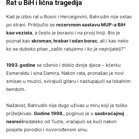
Rat u BiH i lična tragedija
Kad je izbio rat u Bosni i Hercegovini, Bahrudin nije ostao
po strani. Priključio se
rezervnom sastavu MUP-a BiH
kao vezista
, a često je boravio i na prvoj liniji. Bio je
poznat kao
skroman, hrabar i odan borac
, ali i kao neko
ko se duboko pitao
„zašto ratujemo i ko je neprijatelj?“
1993. godine
se oženio i dobio dvoje djece – kćerku
Esmeraldu i sina Damira. Nakon rata, pronašao je novi
smisao u muzici, svirajući gitaru i nastupajući sa lokalnim
bendom.
Nažalost, Bahrudin nije dugo uživao u miru koji je toliko
priželjkivao.
Godine 1998.
, poginuo je u
saobraćajnoj
nesreći
nedaleko od Tuzle, vraćajući se kući nakon
posjete porodici i novorođenom sinu.