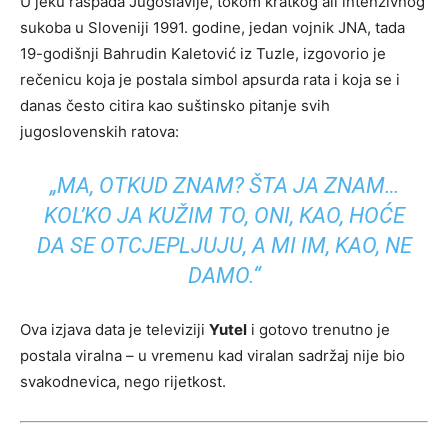
U jeku raspada Jugoslavije, tokom kratkog ali intenzivnog
sukoba u Sloveniji 1991. godine, jedan vojnik JNA, tada
19-godišnji Bahrudin Kaletović iz Tuzle, izgovorio je
rečenicu koja je postala simbol apsurda rata i koja se i
danas često citira kao suštinsko pitanje svih
jugoslovenskih ratova:
„MA, OTKUD ZNAM? ŠTA JA ZNAM…
KOL’KO JA KUŽIM TO, ONI, KAO, HOĆE
DA SE OTCJEPLJUJU, A MI IM, KAO, NE
DAMO.“
Ova izjava data je televiziji
Yutel
i gotovo trenutno je
postala viralna – u vremenu kad viralan sadržaj nije bio
svakodnevica, nego rijetkost.