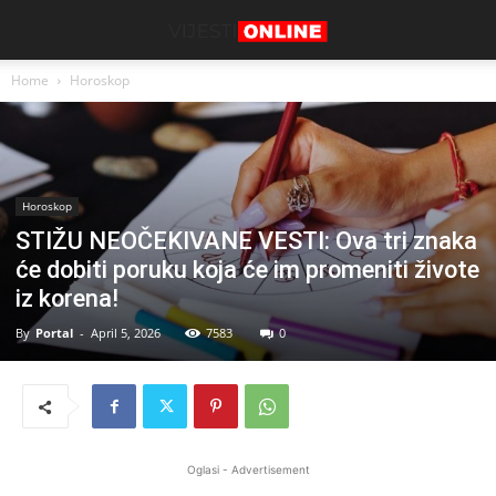
Home
Horoskop
Horoskop
STIŽU NEOČEKIVANE VESTI: Ova tri znaka
će dobiti poruku koja će im promeniti živote
iz korena!
By
Portal
-
April 5, 2026
7583
0
Oglasi - Advertisement