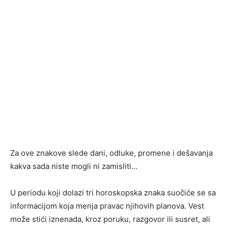
Za ove znakove slede dani, odluke, promene i dešavanja
kakva sada niste mogli ni zamisliti…
U periodu koji dolazi tri horoskopska znaka suočiće se sa
informacijom koja menja pravac njihovih planova. Vest
može stići iznenada, kroz poruku, razgovor ili susret, ali