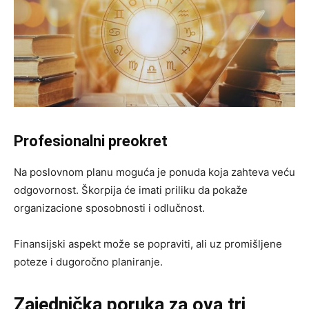
Profesionalni preokret
Na poslovnom planu moguća je ponuda koja zahteva veću
odgovornost. Škorpija će imati priliku da pokaže
organizacione sposobnosti i odlučnost.
Finansijski aspekt može se popraviti, ali uz promišljene
poteze i dugoročno planiranje.
Zajednička poruka za ova tri