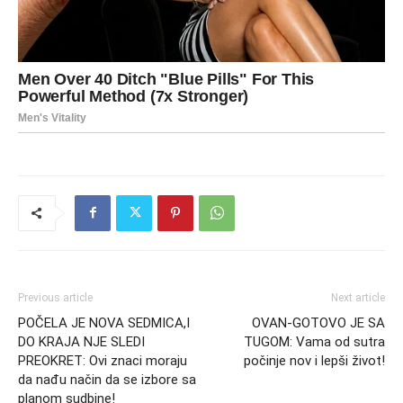
Previous article
Next article
POČELA JE NOVA SEDMICA,I
OVAN-GOTOVO JE SA
DO KRAJA NJE SLEDI
TUGOM: Vama od sutra
PREOKRET: Ovi znaci moraju
počinje nov i lepši život!
da nađu način da se izbore sa
planom sudbine!