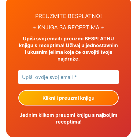
PREUZMITE BESPLATNO!
⋆ KNJIGA SA RECEPTIMA ⋆
Upiši svoj email i preuzmi BESPLATNU
knjigu s receptima! Uživaj u jednostavnim
i ukusnim jelima koja će osvojiti tvoje
najdraže.
Jednim klikom preuzmi knjigu s najboljim
receptima!