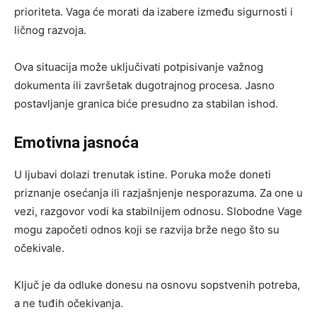
prioriteta. Vaga će morati da izabere između sigurnosti i
ličnog razvoja.
Ova situacija može uključivati potpisivanje važnog
dokumenta ili završetak dugotrajnog procesa. Jasno
postavljanje granica biće presudno za stabilan ishod.
Emotivna jasnoća
U ljubavi dolazi trenutak istine. Poruka može doneti
priznanje osećanja ili razjašnjenje nesporazuma. Za one u
vezi, razgovor vodi ka stabilnijem odnosu. Slobodne Vage
mogu započeti odnos koji se razvija brže nego što su
očekivale.
Ključ je da odluke donesu na osnovu sopstvenih potreba,
a ne tuđih očekivanja.