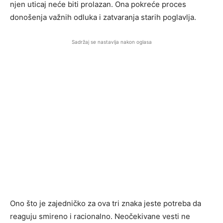
njen uticaj neće biti prolazan. Ona pokreće proces
donošenja važnih odluka i zatvaranja starih poglavlja.
Sadržaj se nastavlja nakon oglasa
Ono što je zajedničko za ova tri znaka jeste potreba da
reaguju smireno i racionalno. Neočekivane vesti ne