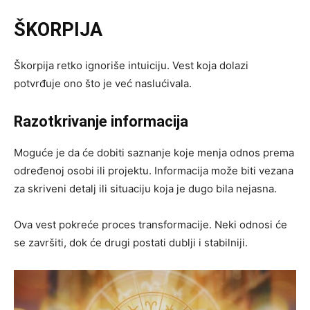
ŠKORPIJA
Škorpija retko ignoriše intuiciju. Vest koja dolazi
potvrđuje ono što je već naslućivala.
Razotkrivanje informacija
Moguće je da će dobiti saznanje koje menja odnos prema
određenoj osobi ili projektu. Informacija može biti vezana
za skriveni detalj ili situaciju koja je dugo bila nejasna.
Ova vest pokreće proces transformacije. Neki odnosi će
se završiti, dok će drugi postati dublji i stabilniji.