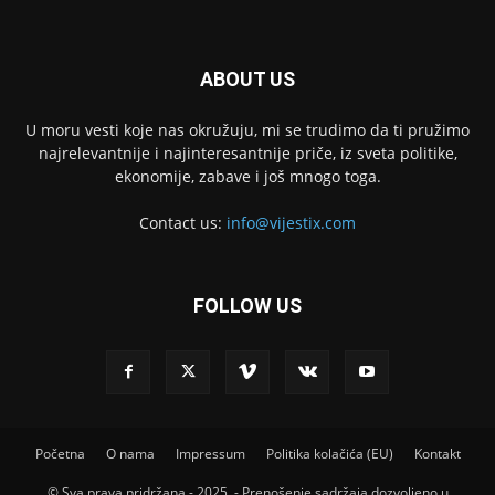
ABOUT US
U moru vesti koje nas okružuju, mi se trudimo da ti pružimo
najrelevantnije i najinteresantnije priče, iz sveta politike,
ekonomije, zabave i još mnogo toga.
Contact us:
info@vijestix.com
FOLLOW US
Početna
O nama
Impressum
Politika kolačića (EU)
Kontakt
© Sva prava pridržana - 2025. - Prenošenje sadržaja dozvoljeno u