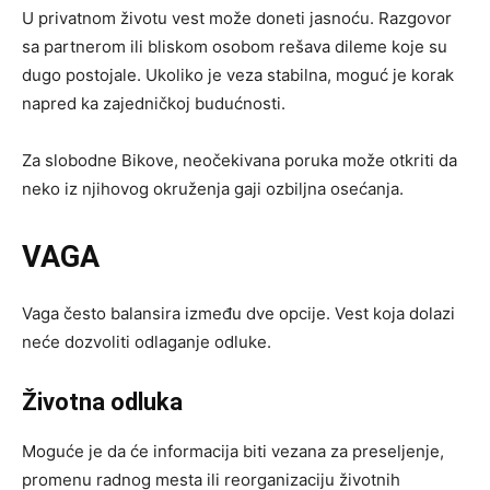
U privatnom životu vest može doneti jasnoću. Razgovor
sa partnerom ili bliskom osobom rešava dileme koje su
dugo postojale. Ukoliko je veza stabilna, moguć je korak
napred ka zajedničkoj budućnosti.
Za slobodne Bikove, neočekivana poruka može otkriti da
neko iz njihovog okruženja gaji ozbiljna osećanja.
VAGA
Vaga često balansira između dve opcije. Vest koja dolazi
neće dozvoliti odlaganje odluke.
Životna odluka
Moguće je da će informacija biti vezana za preseljenje,
promenu radnog mesta ili reorganizaciju životnih