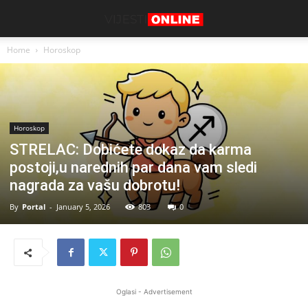
Home
Horoskop
Horoskop
STRELAC: Dobićete dokaz da karma
postoji,u narednih par dana vam sledi
nagrada za vašu dobrotu!
By
Portal
-
January 5, 2026
803
0
Oglasi - Advertisement