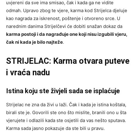
uvjereni da sve ima smisao, čak i kada ga ne vidite
odmah. Upravo zbog te vjere, karma kod Strijelca djeluje
kao nagrada za iskrenost, poštenje i otvoreno srce. U
narednim danima Strijelčevi će dobiti snažan dokaz da
karma postoji i da nagrađuje one koji nisu izgubili vjeru,
čak ni kada je bilo najteže
.
STRIJELAC: Karma otvara puteve
i vraća nadu
Istina koju ste živjeli sada se isplaćuje
Strijelac ne zna da živi u laži. Čak i kada je istina koštala,
birali ste je. Govorili ste ono što mislite, branili ono u šta
vjerujete i odlazili kada ste osjetili da vas nešto sputava.
Karma sada jasno pokazuje da ste bili u pravu.