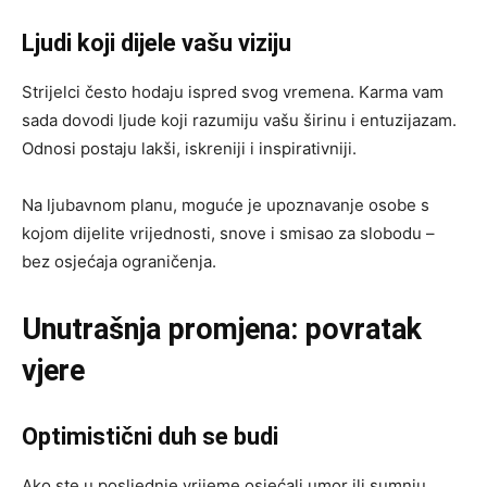
Ljudi koji dijele vašu viziju
Strijelci često hodaju ispred svog vremena. Karma vam
sada dovodi ljude koji razumiju vašu širinu i entuzijazam.
Odnosi postaju lakši, iskreniji i inspirativniji.
Na ljubavnom planu, moguće je upoznavanje osobe s
kojom dijelite vrijednosti, snove i smisao za slobodu –
bez osjećaja ograničenja.
Unutrašnja promjena: povratak
vjere
Optimistični duh se budi
Ako ste u posljednje vrijeme osjećali umor ili sumnju,