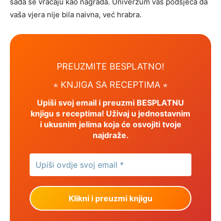
sada se vraćaju kao nagrada. Univerzum vas podsjeća da
vaša vjera nije bila naivna, već hrabra.
PREUZMITE BESPLATNO!
⋆ KNJIGA SA RECEPTIMA ⋆
Upiši svoj email i preuzmi BESPLATNU
knjigu s receptima! Uživaj u jednostavnim
i ukusnim jelima koja će osvojiti tvoje
najdraže.