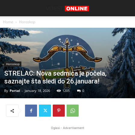
Home
Horoskop
Horoskop
STRELAC: Nova sedmica je počela,
saznajte šta sledi do 26.januara!
By
Portal
-
January 18, 2026
1205
0
Oglasi - Advertisement