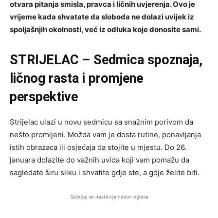
otvara pitanja smisla, pravca i ličnih uvjerenja. Ovo je
vrijeme kada shvatate da sloboda ne dolazi uvijek iz
spoljašnjih okolnosti, već iz odluka koje donosite sami.
STRIJELAC – Sedmica spoznaja,
ličnog rasta i promjene
perspektive
Strijelac ulazi u novu sedmicu sa snažnim porivom da
nešto promijeni. Možda vam je dosta rutine, ponavljanja
istih obrazaca ili osjećaja da stojite u mjestu. Do 26.
januara dolazite do važnih uvida koji vam pomažu da
sagledate širu sliku i shvatite gdje ste, a gdje želite biti.
Sadržaj se nastavlja nakon oglasa