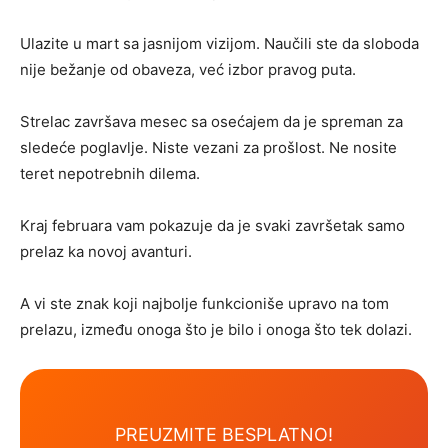
Ulazite u mart sa jasnijom vizijom. Naučili ste da sloboda
nije bežanje od obaveza, već izbor pravog puta.
Strelac završava mesec sa osećajem da je spreman za
sledeće poglavlje. Niste vezani za prošlost. Ne nosite
teret nepotrebnih dilema.
Kraj februara vam pokazuje da je svaki završetak samo
prelaz ka novoj avanturi.
A vi ste znak koji najbolje funkcioniše upravo na tom
prelazu, između onoga što je bilo i onoga što tek dolazi.
PREUZMITE BESPLATNO!