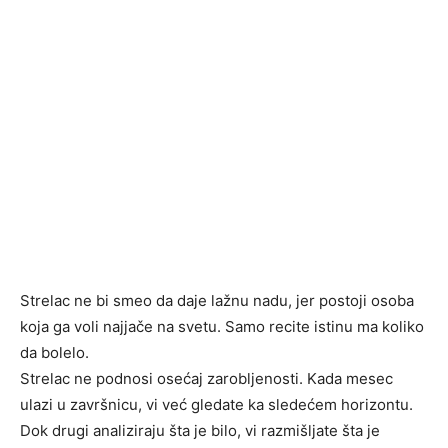
Strelac ne bi smeo da daje lažnu nadu, jer postoji osoba
koja ga voli najjače na svetu. Samo recite istinu ma koliko
da bolelo.
Strelac ne podnosi osećaj zarobljenosti. Kada mesec
ulazi u završnicu, vi već gledate ka sledećem horizontu.
Dok drugi analiziraju šta je bilo, vi razmišljate šta je