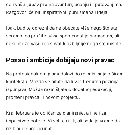
deli vašu ljubav prema avanturi, učenju ili putovanjima.
Razgovori će biti inspirativni, puni smeha i ideja.
Ipak, budite oprezni da ne obećate više nego što ste
spremni da pružite. Vaša spontanost je šarmantna, ali
neko može vašu reč shvatiti ozbiljnije nego što mislite.
Posao i ambicije dobijaju novi pravac
Na profesionalnom planu dolazi do razmišljanja o širem
kontekstu. Možda se pitate da li vas trenutna pozicija
ispunjava. Možda razmišljate o dodatnoj edukaciji,
promeni pravca ili novom projektu.
Kraj februara je odličan za planiranje, ali ne i za
impulsivne poteze. Vi volite rizik, ali sada je vreme da
rizik bude proračunat.