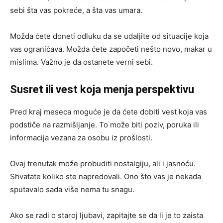
sebi šta vas pokreće, a šta vas umara.
Možda ćete doneti odluku da se udaljite od situacije koja
vas ograničava. Možda ćete započeti nešto novo, makar u
mislima. Važno je da ostanete verni sebi.
Susret ili vest koja menja perspektivu
Pred kraj meseca moguće je da ćete dobiti vest koja vas
podstiče na razmišljanje. To može biti poziv, poruka ili
informacija vezana za osobu iz prošlosti.
Ovaj trenutak može probuditi nostalgiju, ali i jasnoću.
Shvatate koliko ste napredovali. Ono što vas je nekada
sputavalo sada više nema tu snagu.
Ako se radi o staroj ljubavi, zapitajte se da li je to zaista