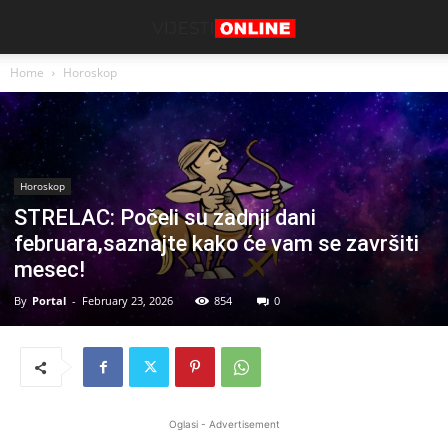
Home
Horoskop
Horoskop
STRELAC: Počeli su zadnji dani
februara,saznajte kako će vam se završiti
mesec!
By
Portal
-
February 23, 2026
854
0
Oglasi - Advertisement