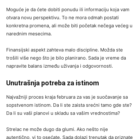
Moguće je da ćete dobiti ponudu ili informaciju koja vam
otvara novu perspektivu. To ne mora odmah postati
konkretna promena, ali može biti početak nečega većeg u
narednim mesecima.
Finansijski aspekt zahteva malo discipline. Možda ste
trošili više nego što je bilo planirano. Sada je vreme da
napravite balans između uživanja i odgovornosti.
Unutrašnja potreba za istinom
Najvažniji proces kraja februara za vas je suočavanje sa
sopstvenom istinom. Da li ste zaista srećni tamo gde ste?
Da li su vaši planovi u skladu sa vašim vrednostima?
Strelac ne može dugo da glumi. Ako nešto nije
autentično, vi to osećate. Sada dolazi trenutak da priznate