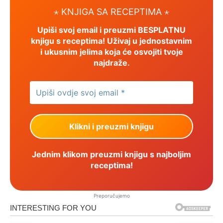
⋆ KNJIGA SA RECEPTIMA ⋆
Upiši svoj email i preuzmi BESPLATNU
knjigu s receptima! Uživaj u jednostavnim
i ukusnim jelima koja će osvojiti tvoje
najdraže.
Jednim klikom preuzmi knjigu s najboljim
receptima!
Preporučujemo