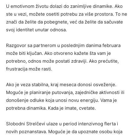
U emotivnom životu dolazi do zanimljive dinamike. Ako
ste u vezi, možete osetiti potrebu za više prostora. To ne
znači da želite da pobegnete, već da želite da sačuvate
svoj identitet unutar odnosa.
Razgovor sa partnerom u poslednjim danima februara
može biti ključan. Ako otvoreno kažete šta vam je
potrebno, odnos može postati zdraviji. Ako prećutite,
frustracija može rasti.
Ako je veza stabilna, kraj meseca donosi osveženje.
Moguće je planiranje putovanja, zajedničke aktivnosti ili
donošenje odluke koja unosi novu energiju. Vama je
potrebna dinamika. Kada je imate, cvetate.
Slobodni Strelčevi ulaze u period intenzivnog flerta i
novih poznanstava. Moguće je da upoznate osobu koja