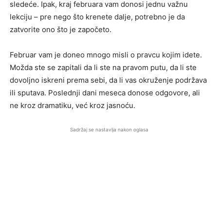
sledeće. Ipak, kraj februara vam donosi jednu važnu
lekciju – pre nego što krenete dalje, potrebno je da
zatvorite ono što je započeto.
Februar vam je doneo mnogo misli o pravcu kojim idete.
Možda ste se zapitali da li ste na pravom putu, da li ste
dovoljno iskreni prema sebi, da li vas okruženje podržava
ili sputava. Poslednji dani meseca donose odgovore, ali
ne kroz dramatiku, već kroz jasnoću.
Sadržaj se nastavlja nakon oglasa