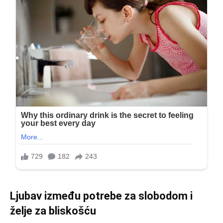
Ljubav između potrebe za slobodom i
želje za bliskošću