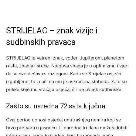
STRIJELAC – znak vizije i
sudbinskih pravaca
STRIJELAC je vatreni znak, vođen Jupiterom, planetom
rasta, znanja i sreće. Njegova snaga je u optimizmu i vjeri
da se sve dešava s razlogom. Kada se Strijelac osjeća
izgubljeno, to znači da mu je uskraćena sloboda. Zato su
prilike koje mu vraćaju osjećaj širine uvijek sudbinske.
Zašto su naredna 72 sata ključna
Ovaj period donosi osjećaj unutrašnjeg nemira koji se
brzo pretvara u jasnoću. U naredna tri dana možeš dobiti
informaciju, ponudu ili ideju koja ti iznenada vraća