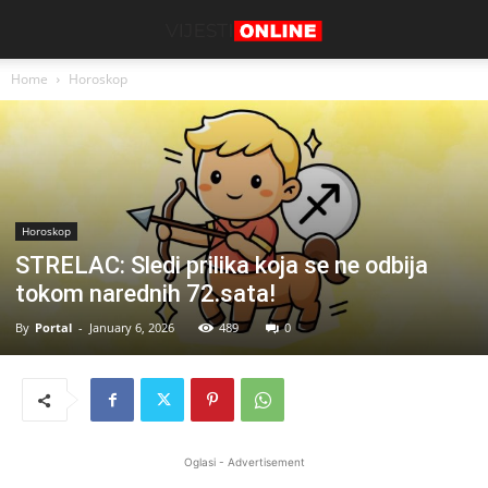
Home
Horoskop
Horoskop
STRELAC: Sledi prilika koja se ne odbija
tokom narednih 72.sata!
By
Portal
-
January 6, 2026
489
0
Oglasi - Advertisement