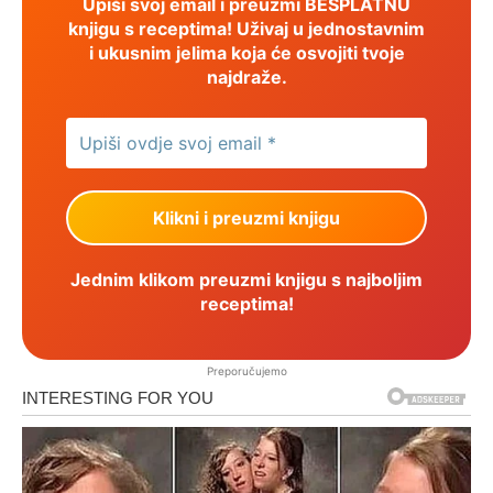
Upiši svoj email i preuzmi BESPLATNU
knjigu s receptima! Uživaj u jednostavnim
i ukusnim jelima koja će osvojiti tvoje
najdraže.
Jednim klikom preuzmi knjigu s najboljim
receptima!
Preporučujemo