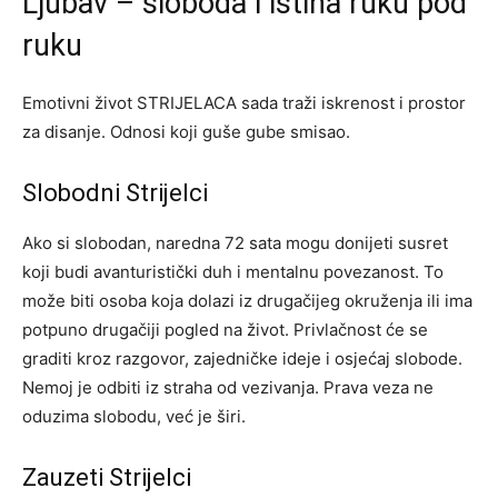
Ljubav – sloboda i istina ruku pod
ruku
Emotivni život STRIJELACA sada traži iskrenost i prostor
za disanje. Odnosi koji guše gube smisao.
Slobodni Strijelci
Ako si slobodan, naredna 72 sata mogu donijeti susret
koji budi avanturistički duh i mentalnu povezanost. To
može biti osoba koja dolazi iz drugačijeg okruženja ili ima
potpuno drugačiji pogled na život. Privlačnost će se
graditi kroz razgovor, zajedničke ideje i osjećaj slobode.
Nemoj je odbiti iz straha od vezivanja. Prava veza ne
oduzima slobodu, već je širi.
Zauzeti Strijelci