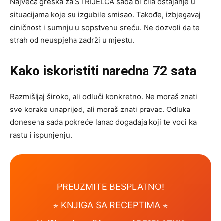
Najveća greška za STRIJELCA sada bi bila ostajanje u
situacijama koje su izgubile smisao. Takođe, izbjegavaj
ciničnost i sumnju u sopstvenu sreću. Ne dozvoli da te
strah od neuspjeha zadrži u mjestu.
Kako iskoristiti naredna 72 sata
Razmišljaj široko, ali odluči konkretno. Ne moraš znati
sve korake unaprijed, ali moraš znati pravac. Odluka
donesena sada pokreće lanac događaja koji te vodi ka
rastu i ispunjenju.
PREUZMITE BESPLATNO!
⋆ KNJIGA SA RECEPTIMA ⋆