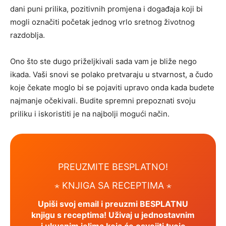
dani puni prilika, pozitivnih promjena i događaja koji bi
mogli označiti početak jednog vrlo sretnog životnog
razdoblja.
Ono što ste dugo priželjkivali sada vam je bliže nego
ikada. Vaši snovi se polako pretvaraju u stvarnost, a čudo
koje čekate moglo bi se pojaviti upravo onda kada budete
najmanje očekivali. Budite spremni prepoznati svoju
priliku i iskoristiti je na najbolji mogući način.
PREUZMITE BESPLATNO!
⋆ KNJIGA SA RECEPTIMA ⋆
Upiši svoj email i preuzmi BESPLATNU
knjigu s receptima! Uživaj u jednostavnim
i ukusnim jelima koja će osvojiti tvoje