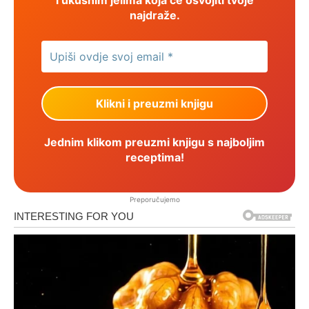
najdraže.
Jednim klikom preuzmi knjigu s najboljim
receptima!
Preporučujemo