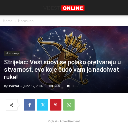
Home
Horoskop
Horoskop
Strijelac: Vaši snovi se polako pretvaraju u
stvarnost, evo koje čudo vam je nadohvat
ruke!
By
Portal
-
June 17, 2026
768
0
Oglasi - Advertisement