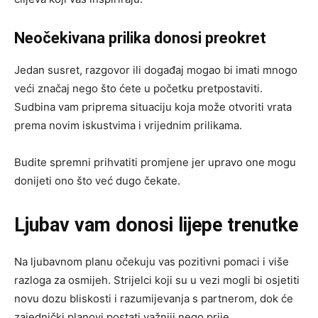
Neočekivana prilika donosi preokret
Jedan susret, razgovor ili događaj mogao bi imati mnogo
veći značaj nego što ćete u početku pretpostaviti.
Sudbina vam priprema situaciju koja može otvoriti vrata
prema novim iskustvima i vrijednim prilikama.
Budite spremni prihvatiti promjene jer upravo one mogu
donijeti ono što već dugo čekate.
Ljubav vam donosi lijepe trenutke
Na ljubavnom planu očekuju vas pozitivni pomaci i više
razloga za osmijeh. Strijelci koji su u vezi mogli bi osjetiti
novu dozu bliskosti i razumijevanja s partnerom, dok će
zajednički planovi postati važniji nego prije.