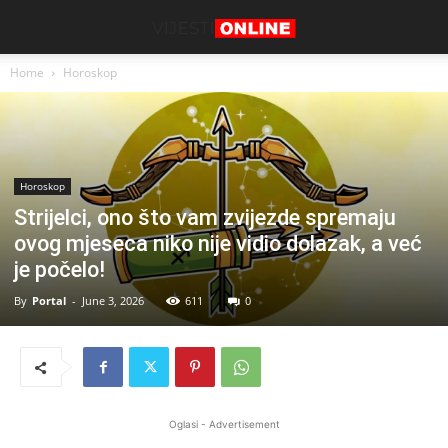
Home
Horoskop
Horoskop
Strijelci, ono što vam zvijezde spremaju
ovog mjeseca niko nije vidio dolazak, a već
je počelo!
By
Portal
-
June 3, 2026
611
0
Oglasi - Advertisement