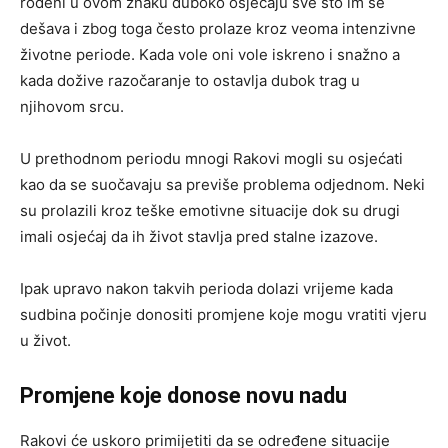
rođeni u ovom znaku duboko osjećaju sve što im se
dešava i zbog toga često prolaze kroz veoma intenzivne
životne periode. Kada vole oni vole iskreno i snažno a
kada dožive razočaranje to ostavlja dubok trag u
njihovom srcu.
U prethodnom periodu mnogi Rakovi mogli su osjećati
kao da se suočavaju sa previše problema odjednom. Neki
su prolazili kroz teške emotivne situacije dok su drugi
imali osjećaj da ih život stavlja pred stalne izazove.
Ipak upravo nakon takvih perioda dolazi vrijeme kada
sudbina počinje donositi promjene koje mogu vratiti vjeru
u život.
Promjene koje donose novu nadu
Rakovi će uskoro primijetiti da se određene situacije