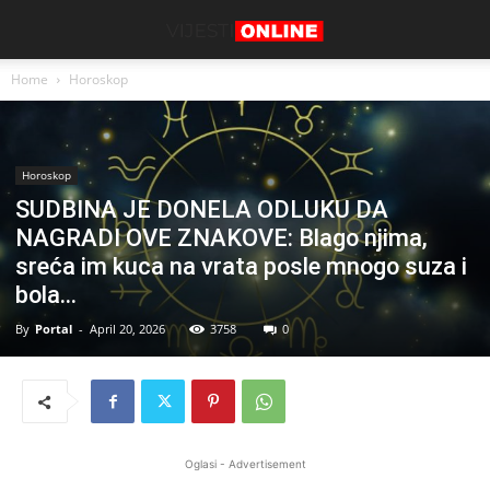
Home
Horoskop
Horoskop
SUDBINA JE DONELA ODLUKU DA
NAGRADI OVE ZNAKOVE: Blago njima,
sreća im kuca na vrata posle mnogo suza i
bola…
By
Portal
-
April 20, 2026
3758
0
Oglasi - Advertisement