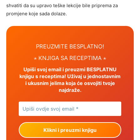
shvatiti da su upravo teške lekcije bile priprema za
promjene koje sada dolaze.
PREUZMITE BESPLATNO!
⋆ KNJIGA SA RECEPTIMA ⋆
Upiši svoj email i preuzmi BESPLATNU
knjigu s receptima! Uživaj u jednostavnim
i ukusnim jelima koja će osvojiti tvoje
najdraže.