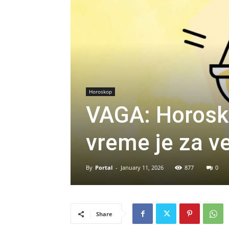
Horoskop
VAGA: Horosko
vreme je za v
By
Portal
-
January 11, 2026
877
0
Share