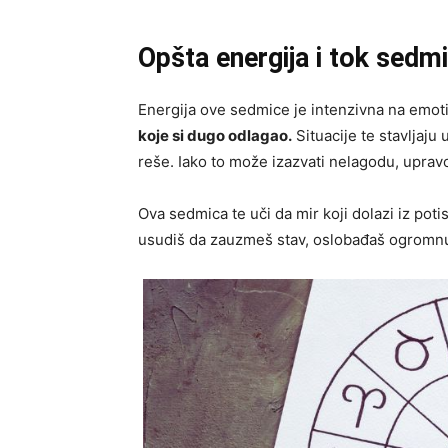
Opšta energija i tok sedm
Energija ove sedmice je intenzivna na emo
koje si dugo odlagao.
Situacije te stavljaju 
reše. Iako to može izazvati nelagodu, upravo
Ova sedmica te uči da mir koji dolazi iz poti
usudiš da zauzmeš stav, oslobađaš ogromnu 