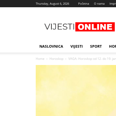
Thursday, August 6, 2026
Početna
O nama
Imp
Najnovije
vijesti
NASLOVNICA
VIJESTI
SPORT
HO
Home
Horoskop
VAGA: Horoskop od 12. do 19. jan