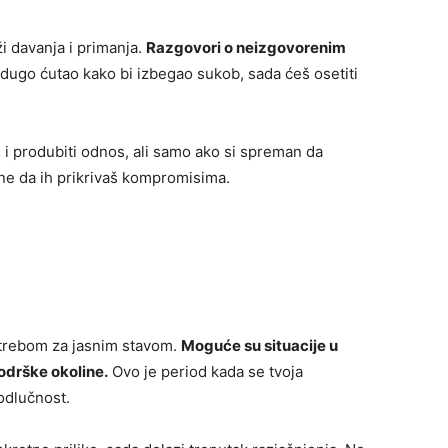
ži davanja i primanja.
Razgovori o neizgovorenim
dugo ćutao kako bi izbegao sukob, sada ćeš osetiti
i produbiti odnos, ali samo ako si spreman da
ne da ih prikrivaš kompromisima.
trebom za jasnim stavom.
Moguće su situacije u
odrške okoline.
Ovo je period kada se tvoja
 odlučnost.