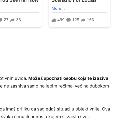
otivnih uvida.
Možeš upoznati osobu koja te izaziva
se ne zasniva samo na lepim rečima, već na dubokom
ada imaš priliku da sagledaš situaciju objektivnije. Ova
o svaku cenu ili odnos u kojem si zaista svoj.