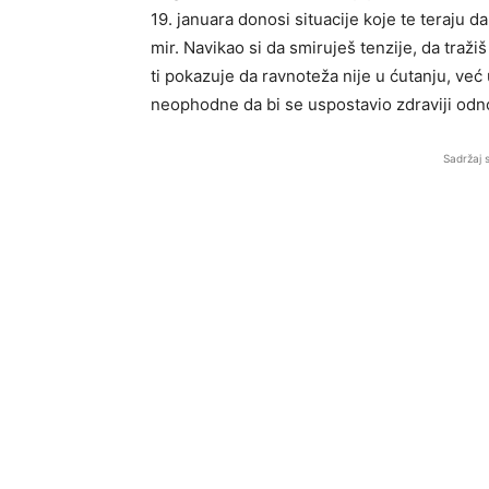
19. januara donosi situacije koje te teraju da
mir. Navikao si da smiruješ tenzije, da traž
ti pokazuje da ravnoteža nije u ćutanju, već
neophodne da bi se uspostavio zdraviji odn
Sadržaj 