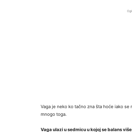
Ogl
Vaga je neko ko tačno zna šta hoće iako se
mnogo toga.
Vaga ulazi u sedmicu u kojoj se balans viš