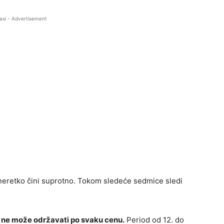
asi - Advertisement
 neretko čini suprotno. Tokom sledeće sedmice sledi
e ne može održavati po svaku cenu.
Period od 12. do