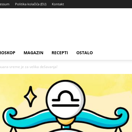
ressum
Politika kolačića (EU)
Kontakt
ROSKOP
MAGAZIN
RECEPTI
OSTALO
uara-vreme je za velika dešavanja!