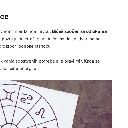
ice
tivnom i mentalnom nivou.
Bićeš suočen sa odlukama
u poziciju da biraš, a ne da čekaš da se stvari same
 ti izbori donose jasnoću.
skivanja sopstvenih potreba nije pravi mir. Kada se
količinu energije.