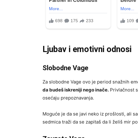
Ljubav i emotivni odnosi
Slobodne Vage
Za slobodne Vage ovo je period snažnih em
da budeš iskreniji nego inače.
Privlačnost 
osećaju prepoznavanja.
Moguće je da se javi neko iz prošlosti, ali s
sedmica traži da se zapitaš da li želiš mir p