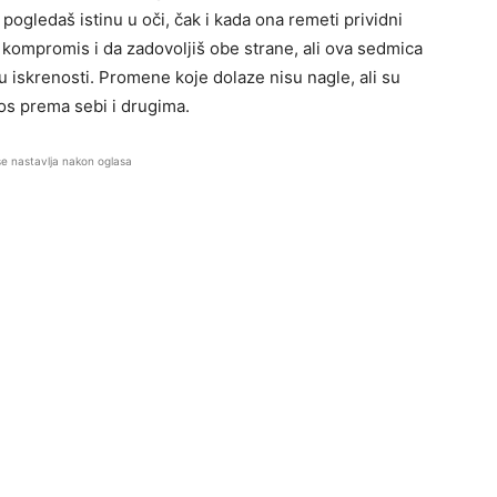
 pogledaš istinu u oči, čak i kada ona remeti prividni
iš kompromis i da zadovoljiš obe strane, ali ova sedmica
 u iskrenosti. Promene koje dolaze nisu nagle, ali su
os prema sebi i drugima.
se nastavlja nakon oglasa