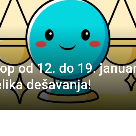
p od 12. do 19. janua
elika dešavanja!