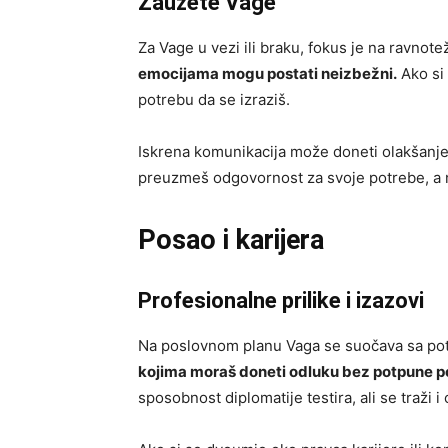
Zauzete Vage
Za Vage u vezi ili braku, fokus je na ravnote
emocijama mogu postati neizbežni.
Ako si 
potrebu da se izraziš.
Iskrena komunikacija može doneti olakšanje 
preuzmeš odgovornost za svoje potrebe, a 
Posao i karijera
Profesionalne prilike i izazovi
Na poslovnom planu Vaga se suočava sa po
kojima moraš doneti odluku bez potpune p
sposobnost diplomatije testira, ali se traži i