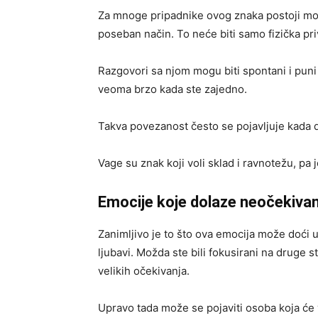
Za mnoge pripadnike ovog znaka postoji mo
poseban način. To neće biti samo fizička pri
Razgovori sa njom mogu biti spontani i puni
veoma brzo kada ste zajedno.
Takva povezanost često se pojavljuje kada d
Vage su znak koji voli sklad i ravnotežu, pa
Emocije koje dolaze neočekiva
Zanimljivo je to što ova emocija može doći 
ljubavi. Možda ste bili fokusirani na druge st
velikih očekivanja.
Upravo tada može se pojaviti osoba koja će 