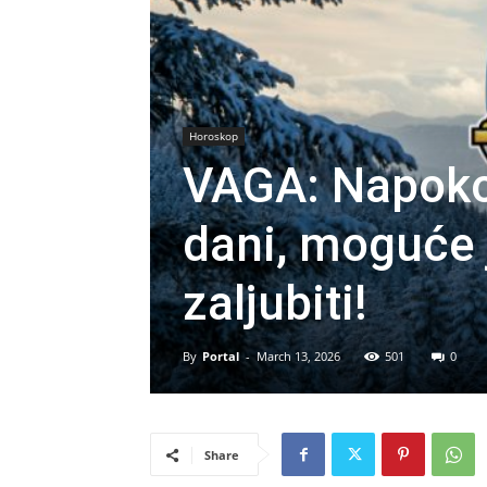
Horoskop
VAGA: Napoko
dani, moguće 
zaljubiti!
By
Portal
-
March 13, 2026
501
0
Share