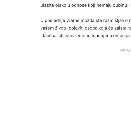
ulazite olako u odnose koji nemaju dubinu il
U poslednje vreme možda ste razmišljali o ne
vašem životu pojaviti osoba koja će zaista r
stabilna, ali istovremeno ispunjena emocijam
Sadržaj 