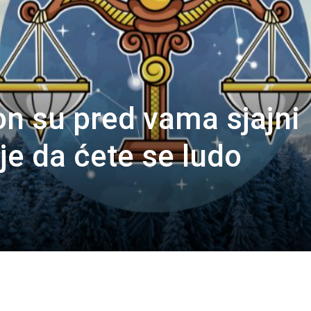
n su pred vama sjajni
je da ćete se ludo