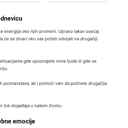
odnevicu
e energija oko njih promeni. Upravo takav osećaj
 će se stvari oko vas početi odvijati na drugačiji
situacijama gde upoznajete nove ljude ili gde se
ciju.
ih poznanstava, ali i pomoći vam da počnete drugačije
i tok događaja u našem životu.
ebne emocije