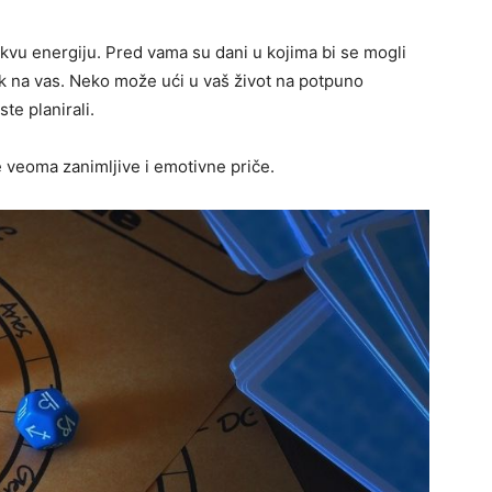
akvu energiju. Pred vama su dani u kojima bi se mogli
sak na vas. Neko može ući u vaš život na potpuno
te planirali.
veoma zanimljive i emotivne priče.