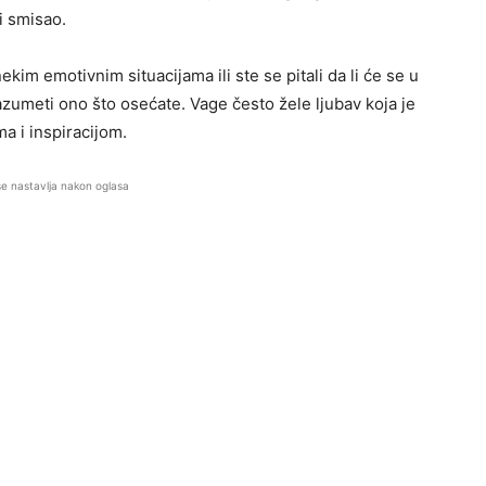
i smisao.
kim emotivnim situacijama ili ste se pitali da li će se u
azumeti ono što osećate. Vage često žele ljubav koja je
a i inspiracijom.
se nastavlja nakon oglasa