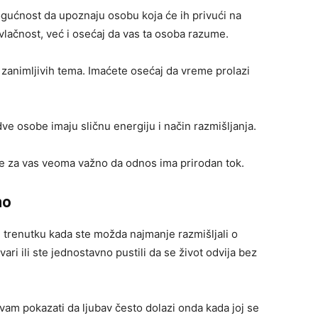
gućnost da upoznaju osobu koja će ih privući na
vlačnost, već i osećaj da vas ta osoba razume.
 zanimljivih tema. Imaćete osećaj da vreme prolazi
ve osobe imaju sličnu energiju i način razmišljanja.
 je za vas veoma važno da odnos ima prirodan tok.
no
u trenutku kada ste možda najmanje razmišljali o
vari ili ste jednostavno pustili da se život odvija bez
vam pokazati da ljubav često dolazi onda kada joj se