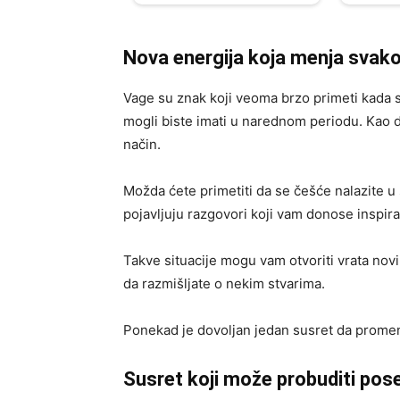
Nova energija koja menja svak
Vage su znak koji veoma brzo primeti kada s
mogli biste imati u narednom periodu. Kao da
način.
Možda ćete primetiti da se češće nalazite u 
pojavljuju razgovori koji vam donose inspira
Takve situacije mogu vam otvoriti vrata nov
da razmišljate o nekim stvarima.
Ponekad je dovoljan jedan susret da promen
Susret koji može probuditi pos