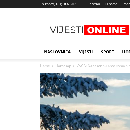
Thursday, August 6, 2026
Početna
O nama
Imp
Najnovije
vijesti
NASLOVNICA
VIJESTI
SPORT
HO
Home
Horoskop
VAGA: Napokon su pred vama sjajn