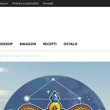
ressum
Politika kolačića (EU)
Kontakt
ROSKOP
MAGAZIN
RECEPTI
OSTALO
i dani, moguće je da ćete se...