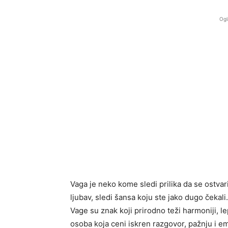
Ogl
Vaga je neko kome sledi prilika da se ostvar
ljubav, sledi šansa koju ste jako dugo čekali.
Vage su znak koji prirodno teži harmoniji, l
osoba koja ceni iskren razgovor, pažnju i e