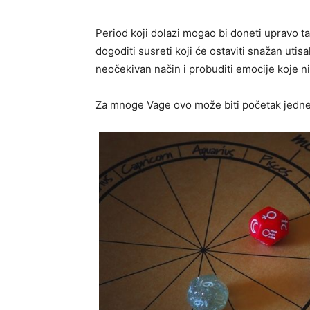
Period koji dolazi mogao bi doneti upravo t
dogoditi susreti koji će ostaviti snažan uti
neočekivan način i probuditi emocije koje nis
Za mnoge Vage ovo može biti početak jedne 