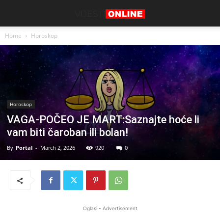
Home
Horoskop
Horoskop
VAGA-POČEO JE MART:Saznajte hoće li
vam biti čaroban ili bolan!
By
Portal
-
March 2, 2026
920
0
Oglasi - Advertisement