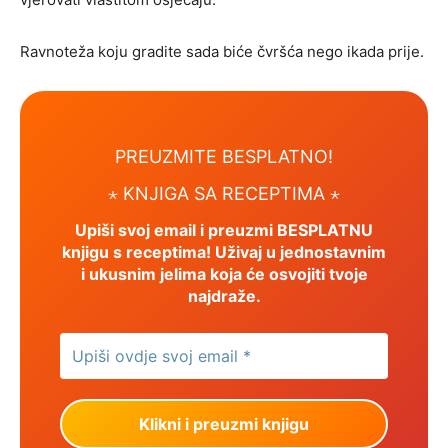
Ravnoteža koju gradite sada biće čvršća nego ikada prije.
PREUZMITE BESPLATNO!
⋆ KNJIGA SA RECEPTIMA ⋆
Upiši svoj email i preuzmi BESPLATNU
knjigu s receptima! Uživaj u jednostavnim
i ukusnim jelima koja će osvojiti tvoje
najdraže.