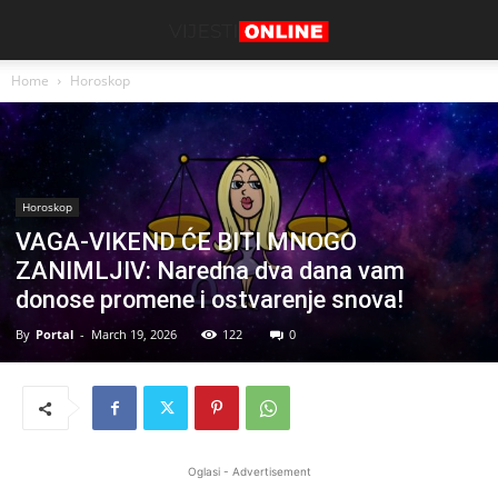
Home
Horoskop
Horoskop
VAGA-VIKEND ĆE BITI MNOGO
ZANIMLJIV: Naredna dva dana vam
donose promene i ostvarenje snova!
By
Portal
-
March 19, 2026
122
0
Oglasi - Advertisement