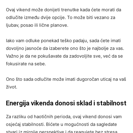
Ovaj vikend može donijeti trenutke kada ćete morati da
odlučite između dvije opcije. To može biti vezano za
ljubav, posao ili lične planove.
Iako vam odluke ponekad teško padaju, sada ćete imati
dovoljno jasnoće da izaberete ono što je najbolje za vas.
Važno je da ne pokušavate da zadovoljite sve, već da se
fokusirate na sebe.
Ono što sada odlučite može imati dugoročan uticaj na vaš
život.
Energija vikenda donosi sklad i stabilnost
Za razliku od haotičnih perioda, ovaj vikend donosi vam
osjećaj stabilnosti. Bićete u mogućnosti da sagledate
stvari iz mirnije perspektive i da reagujete bez stresa.