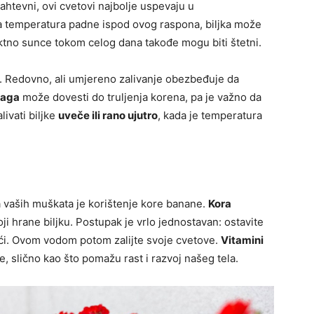
ahtevni, ovi cvetovi najbolje uspevaju u
a temperatura padne ispod ovog raspona, biljka može
ektno sunce tokom celog dana takođe mogu biti štetni.
. Redovno, ali umjereno zalivanje obezbeđuje da
laga
može dovesti do truljenja korena, pa je važno da
livati biljke
uveče ili rano ujutro
, kada je temperatura
a vaših muškata je korištenje kore banane.
Kora
ji hrane biljku. Postupak je vrlo jednostavan: ostavite
oći. Ovom vodom potom zalijte svoje cvetove.
Vitamini
e, slično kao što pomažu rast i razvoj našeg tela.