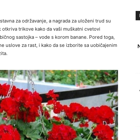
ostavna za održavanje, a nagrada za uloženi trud su
 otkriva trikove kako da vaši muškatni cvetovi
bičnog sastojka – vode s korom banane. Pored toga,
ne uslove za rast, i kako da se izborite sa uobičajenim
ita.