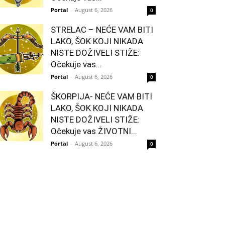
Portal
-
August 6, 2026
0
STRELAC – NEĆE VAM BITI
LAKO, ŠOK KOJI NIKADA
NISTE DOŽIVELI STIŽE:
Očekuje vas...
Portal
-
August 6, 2026
0
ŠKORPIJA- NEĆE VAM BITI
LAKO, ŠOK KOJI NIKADA
NISTE DOŽIVELI STIŽE:
Očekuje vas ŽIVOTNI...
Portal
-
August 6, 2026
0