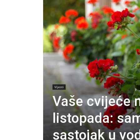
Vijesti
Vaše cvijeće 
listopada: sa
sastojak u vo