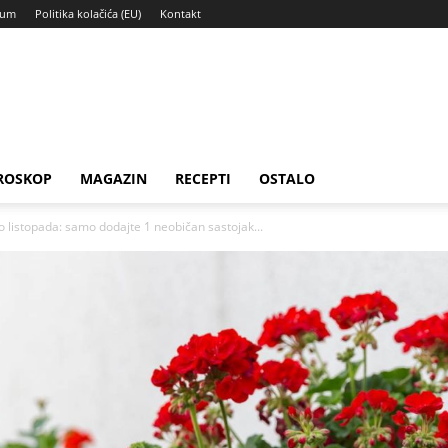
sum
Politika kolačića (EU)
Kontakt
ROSKOP
MAGAZIN
RECEPTI
OSTALO
o listopada: samo dodajte 1 neobičan sastojak...