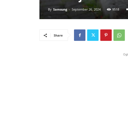
By
Samsung
-
September 26, 2024
9518
Share
Ogl