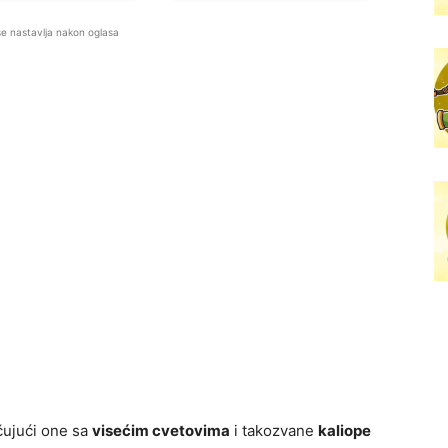
se nastavlja nakon oglasa
učujući one sa
visećim cvetovima
i takozvane
kaliope