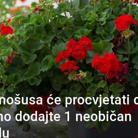
mošusa će procvjetati 
mo dodajte 1 neobičan
du