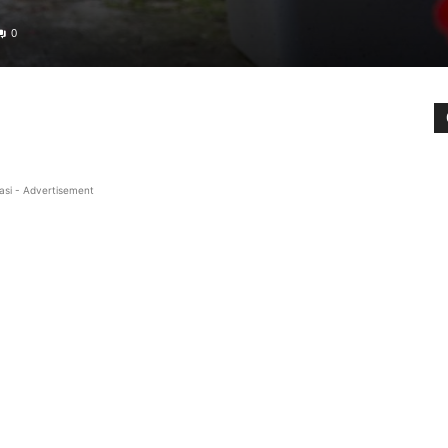
0
asi - Advertisement