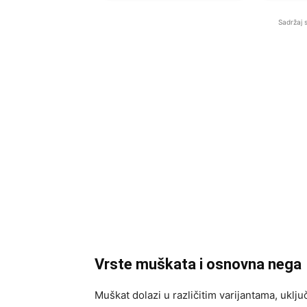
Sadržaj 
Vrste muškata i osnovna nega
Muškat dolazi u različitim varijantama, uklj