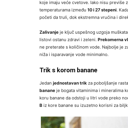
koje imaju veće cvetove. Iako nisu previše z
temperaturama između
10 i 27 stepeni
. Kad
početi da truli, dok ekstremna vrućina i dir
Zalivanje
je ključ uspešnog uzgoja muškata
listovi ostanu zdravi i zeleni.
Prekomerna v
ne preterate s količinom vode. Najbolje je za
niža i isparavanje vode minimalno.
Trik s korom banane
Jedan
jednostavan trik
za poboljšanje rast
banane
je bogata vitaminima i mineralima ko
koru banane da odstoji u litri vode preko n
B
iz kore banane su izuzetno korisni za biljk