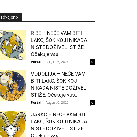
Izdvojeno
RIBE – NEĆE VAM BITI
LAKO, ŠOK KOJI NIKADA
NISTE DOŽIVELI STIŽE:
Očekuje vas...
Portal
-
August 6, 2026
0
VODOLIJA – NEĆE VAM
BITI LAKO, ŠOK KOJI
NIKADA NISTE DOŽIVELI
STIŽE: Očekuje vas...
Portal
-
August 6, 2026
0
JARAC – NEĆE VAM BITI
LAKO, ŠOK KOJI NIKADA
NISTE DOŽIVELI STIŽE:
Očekuje vas...