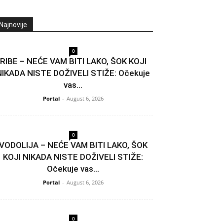
Najnovije
0
RIBE – NEĆE VAM BITI LAKO, ŠOK KOJI
NIKADA NISTE DOŽIVELI STIŽE: Očekuje
vas...
Portal
-
August 6, 2026
0
VODOLIJA – NEĆE VAM BITI LAKO, ŠOK
KOJI NIKADA NISTE DOŽIVELI STIŽE:
Očekuje vas...
Portal
-
August 6, 2026
0