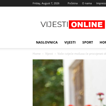
Friday, August 7, 2026
Početna
O nama
Impres
Najnovije
vijesti
NASLOVNICA
VIJESTI
SPORT
HO
Home
Vijesti
Vaše cvijeće mošusa će procvjetati d