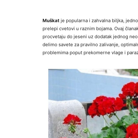
Muškat
je popularna i zahvalna biljka, jedn
prelepi cvetovi u raznim bojama. Ovaj članak
procvetaju do jeseni uz dodatak jednog neo
delimo savete za pravilno zalivanje, optimal
problemima poput prekomerne vlage i paraz