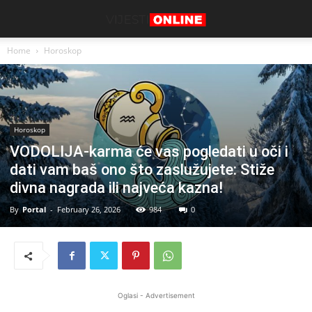
Home
Horoskop
Horoskop
VODOLIJA-karma će vas pogledati u oči i
dati vam baš ono što zaslužujete: Stiže
divna nagrada ili najveća kazna!
By
Portal
-
February 26, 2026
984
0
Oglasi - Advertisement