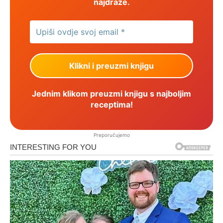
najdraže.
Jednim klikom preuzmi knjigu s najboljim
receptima!
Preporučujemo