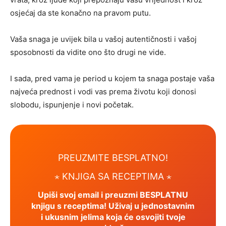
osjećaj da ste konačno na pravom putu.
Vaša snaga je uvijek bila u vašoj autentičnosti i vašoj
sposobnosti da vidite ono što drugi ne vide.
I sada, pred vama je period u kojem ta snaga postaje vaša
najveća prednost i vodi vas prema životu koji donosi
slobodu, ispunjenje i novi početak.
PREUZMITE BESPLATNO!
⋆ KNJIGA SA RECEPTIMA ⋆
Upiši svoj email i preuzmi BESPLATNU
knjigu s receptima! Uživaj u jednostavnim
i ukusnim jelima koja će osvojiti tvoje