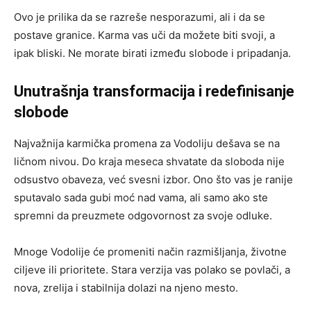
Ovo je prilika da se razreše nesporazumi, ali i da se
postave granice. Karma vas uči da možete biti svoji, a
ipak bliski. Ne morate birati između slobode i pripadanja.
Unutrašnja transformacija i redefinisanje
slobode
Najvažnija karmička promena za Vodoliju dešava se na
ličnom nivou. Do kraja meseca shvatate da sloboda nije
odsustvo obaveza, već svesni izbor. Ono što vas je ranije
sputavalo sada gubi moć nad vama, ali samo ako ste
spremni da preuzmete odgovornost za svoje odluke.
Mnoge Vodolije će promeniti način razmišljanja, životne
ciljeve ili prioritete. Stara verzija vas polako se povlači, a
nova, zrelija i stabilnija dolazi na njeno mesto.