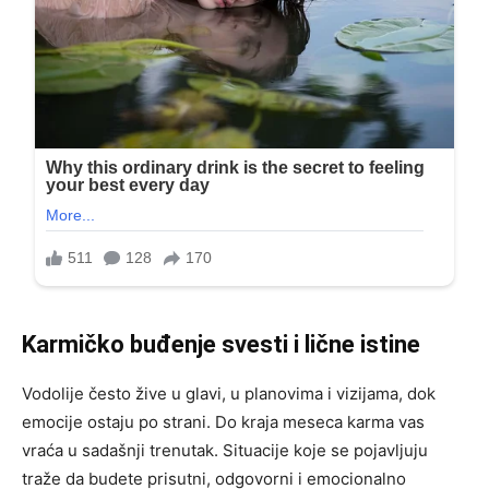
Karmičko buđenje svesti i lične istine
Vodolije često žive u glavi, u planovima i vizijama, dok
emocije ostaju po strani. Do kraja meseca karma vas
vraća u sadašnji trenutak. Situacije koje se pojavljuju
traže da budete prisutni, odgovorni i emocionalno