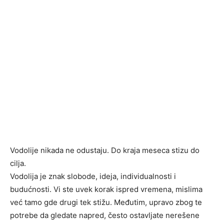
Vodolije nikada ne odustaju. Do kraja meseca stizu do
cilja.
Vodolija je znak slobode, ideja, individualnosti i
budućnosti. Vi ste uvek korak ispred vremena, mislima
već tamo gde drugi tek stižu. Međutim, upravo zbog te
potrebe da gledate napred, često ostavljate nerešene