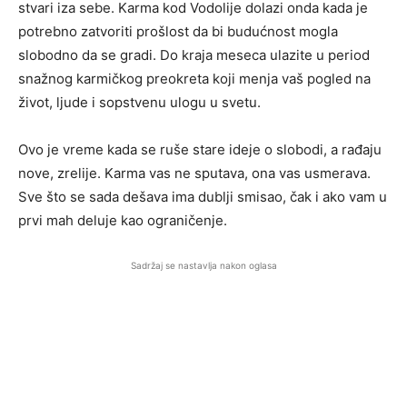
stvari iza sebe. Karma kod Vodolije dolazi onda kada je
potrebno zatvoriti prošlost da bi budućnost mogla
slobodno da se gradi. Do kraja meseca ulazite u period
snažnog karmičkog preokreta koji menja vaš pogled na
život, ljude i sopstvenu ulogu u svetu.
Ovo je vreme kada se ruše stare ideje o slobodi, a rađaju
nove, zrelije. Karma vas ne sputava, ona vas usmerava.
Sve što se sada dešava ima dublji smisao, čak i ako vam u
prvi mah deluje kao ograničenje.
Sadržaj se nastavlja nakon oglasa