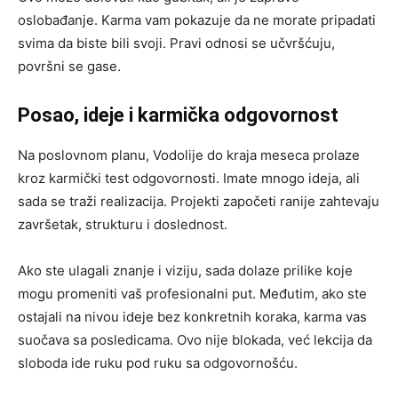
oslobađanje. Karma vam pokazuje da ne morate pripadati
svima da biste bili svoji. Pravi odnosi se učvršćuju,
površni se gase.
Posao, ideje i karmička odgovornost
Na poslovnom planu, Vodolije do kraja meseca prolaze
kroz karmički test odgovornosti. Imate mnogo ideja, ali
sada se traži realizacija. Projekti započeti ranije zahtevaju
završetak, strukturu i doslednost.
Ako ste ulagali znanje i viziju, sada dolaze prilike koje
mogu promeniti vaš profesionalni put. Međutim, ako ste
ostajali na nivou ideje bez konkretnih koraka, karma vas
suočava sa posledicama. Ovo nije blokada, već lekcija da
sloboda ide ruku pod ruku sa odgovornošću.