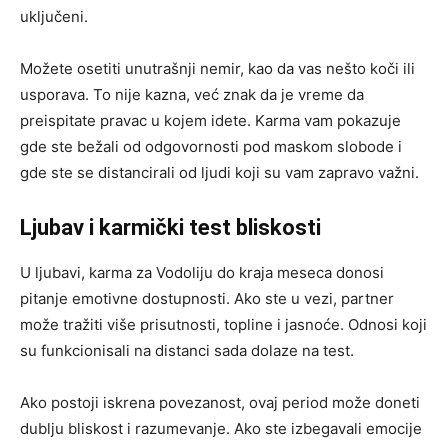
uključeni.
Možete osetiti unutrašnji nemir, kao da vas nešto koči ili
usporava. To nije kazna, već znak da je vreme da
preispitate pravac u kojem idete. Karma vam pokazuje
gde ste bežali od odgovornosti pod maskom slobode i
gde ste se distancirali od ljudi koji su vam zapravo važni.
Ljubav i karmički test bliskosti
U ljubavi, karma za Vodoliju do kraja meseca donosi
pitanje emotivne dostupnosti. Ako ste u vezi, partner
može tražiti više prisutnosti, topline i jasnoće. Odnosi koji
su funkcionisali na distanci sada dolaze na test.
Ako postoji iskrena povezanost, ovaj period može doneti
dublju bliskost i razumevanje. Ako ste izbegavali emocije