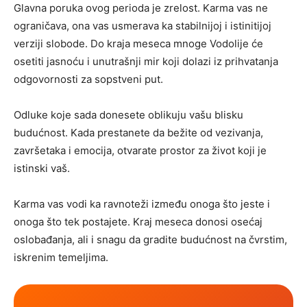
Glavna poruka ovog perioda je zrelost. Karma vas ne
ograničava, ona vas usmerava ka stabilnijoj i istinitijoj
verziji slobode. Do kraja meseca mnoge Vodolije će
osetiti jasnoću i unutrašnji mir koji dolazi iz prihvatanja
odgovornosti za sopstveni put.
Odluke koje sada donesete oblikuju vašu blisku
budućnost. Kada prestanete da bežite od vezivanja,
završetaka i emocija, otvarate prostor za život koji je
istinski vaš.
Karma vas vodi ka ravnoteži između onoga što jeste i
onoga što tek postajete. Kraj meseca donosi osećaj
oslobađanja, ali i snagu da gradite budućnost na čvrstim,
iskrenim temeljima.