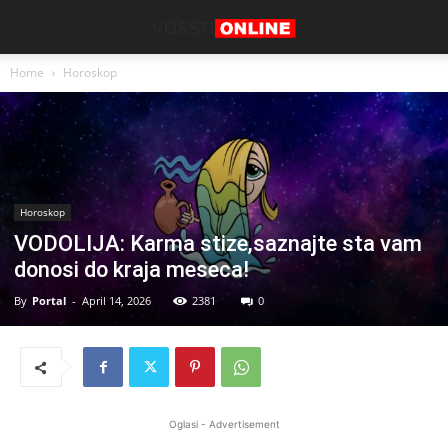
Home
Horoskop
Horoskop
VODOLIJA: Karma stize,saznajte sta vam
donosi do kraja meseca!
By
Portal
-
April 14, 2026
2381
0
Oglasi - Advertisement