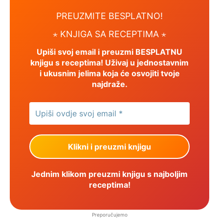
PREUZMITE BESPLATNO!
⋆ KNJIGA SA RECEPTIMA ⋆
Upiši svoj email i preuzmi BESPLATNU
knjigu s receptima! Uživaj u jednostavnim
i ukusnim jelima koja će osvojiti tvoje
najdraže.
Jednim klikom preuzmi knjigu s najboljim
receptima!
Preporučujemo