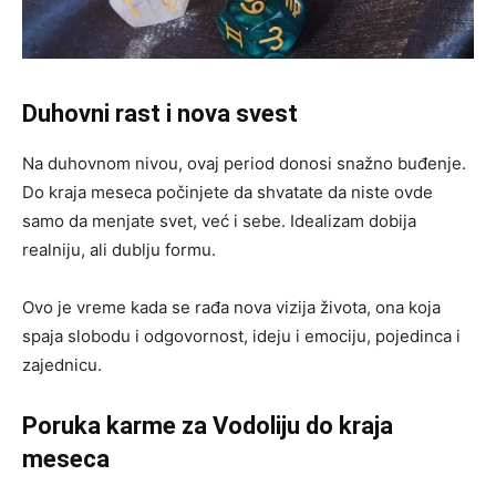
Duhovni rast i nova svest
Na duhovnom nivou, ovaj period donosi snažno buđenje.
Do kraja meseca počinjete da shvatate da niste ovde
samo da menjate svet, već i sebe. Idealizam dobija
realniju, ali dublju formu.
Ovo je vreme kada se rađa nova vizija života, ona koja
spaja slobodu i odgovornost, ideju i emociju, pojedinca i
zajednicu.
Poruka karme za Vodoliju do kraja
meseca