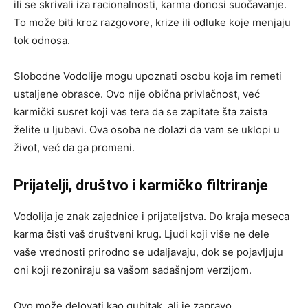
ili se skrivali iza racionalnosti, karma donosi suočavanje.
To može biti kroz razgovore, krize ili odluke koje menjaju
tok odnosa.
Slobodne Vodolije mogu upoznati osobu koja im remeti
ustaljene obrasce. Ovo nije obična privlačnost, već
karmički susret koji vas tera da se zapitate šta zaista
želite u ljubavi. Ova osoba ne dolazi da vam se uklopi u
život, već da ga promeni.
Prijatelji, društvo i karmičko filtriranje
Vodolija je znak zajednice i prijateljstva. Do kraja meseca
karma čisti vaš društveni krug. Ljudi koji više ne dele
vaše vrednosti prirodno se udaljavaju, dok se pojavljuju
oni koji rezoniraju sa vašom sadašnjom verzijom.
Ovo može delovati kao gubitak, ali je zapravo