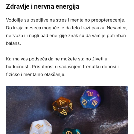
Zdravlje i nervna energija
Vodolije su osetljive na stres i mentalno preopterećenje.
Do kraja meseca moguće je da telo traži pauzu. Nesanica,
nervoza ili nagli pad energije znak su da vam je potreban
balans.
Karma vas podseća da ne možete stalno živeti u
budućnosti. Prisutnost u sadašnjem trenutku donosi i
fizičko i mentalno olakšanje.