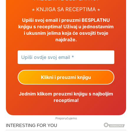
⋆ KNJIGA SA RECEPTIMA ⋆
Upiši svoj email i preuzmi BESPLATNU
knjigu s receptima! Uživaj u jednostavnim
i ukusnim jelima koja će osvojiti tvoje
najdraže.
Jednim klikom preuzmi knjigu s najboljim
receptima!
Preporučujemo