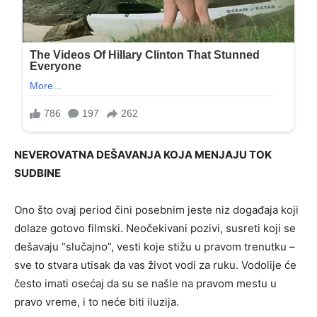
NEVEROVATNA DEŠAVANJA KOJA MENJAJU TOK
SUDBINE
Ono što ovaj period čini posebnim jeste niz događaja koji
dolaze gotovo filmski. Neočekivani pozivi, susreti koji se
dešavaju “slučajno”, vesti koje stižu u pravom trenutku –
sve to stvara utisak da vas život vodi za ruku. Vodolije će
često imati osećaj da su se našle na pravom mestu u
pravo vreme, i to neće biti iluzija.