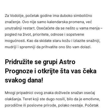
Za Vodolije, početak godine ima duboko simbolično
značenje. Ovo nije samo kalendarska promena, već
unutrašnji restart. Osećaćete da se nešto u vama menja –
pogled na život, prioritete, odnose i sopstvene
mogućnosti. Kao da skidate staru kožu i izlazite snažniji,
mudriji i spremniji da prihvatite ono što vam dolazi.
Pridružite se grupi
Astro
Prognoze
i otkrijte šta vas čeka
svakog dana!
Mnogi pripadnici ovog znaka doživeće snažan osećaj
olakšanja. Teret koji ste dugo nosili, bilo da je emotivne,
porodične ili poslovne prirode, polako nestaje. Početak