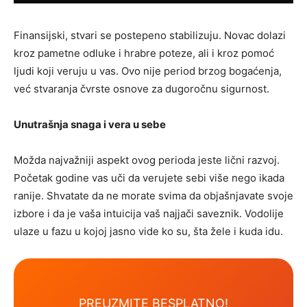
Finansijski, stvari se postepeno stabilizuju. Novac dolazi
kroz pametne odluke i hrabre poteze, ali i kroz pomoć
ljudi koji veruju u vas. Ovo nije period brzog bogaćenja,
već stvaranja čvrste osnove za dugoročnu sigurnost.
Unutrašnja snaga i vera u sebe
Možda najvažniji aspekt ovog perioda jeste lični razvoj.
Početak godine vas uči da verujete sebi više nego ikada
ranije. Shvatate da ne morate svima da objašnjavate svoje
izbore i da je vaša intuicija vaš najjači saveznik. Vodolije
ulaze u fazu u kojoj jasno vide ko su, šta žele i kuda idu.
PREUZMITE BESPLATNO!