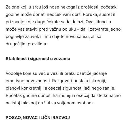
Za one koji u srcu još nose nekoga iz prošlosti, početak
godine može doneti neočekivani obrt. Poruka, susret ili
priznanje koje dugo čekate sada dolazi. Ova situacija
može vas staviti pred važnu odluku – da li zatvarate jedno
poglavlje zauvek ili mu dajete novu šansu, ali sa
drugačijim pravilima.
Stabilnost i sigurnost u vezama
Vodolije koje su već u vezi ili braku osetiće jačanje
emotivne povezanosti. Razgovori postaju iskreniji,
planovi konkretniji, a osećaj sigurnosti jači nego ranije.
Početak godine donosi harmoniju i osećaj da ste konačno
na istoj talasnoj dužini sa voljenom osobom.
POSAO, NOVAC I LIČNI RAZVOJ