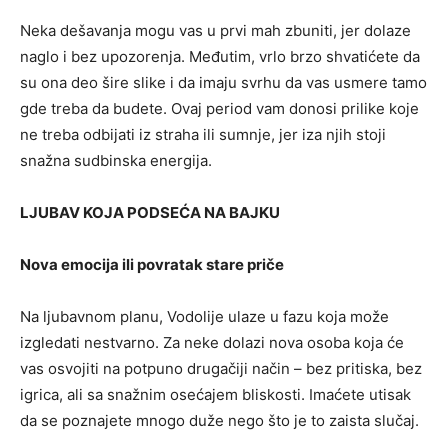
Neka dešavanja mogu vas u prvi mah zbuniti, jer dolaze
naglo i bez upozorenja. Međutim, vrlo brzo shvatićete da
su ona deo šire slike i da imaju svrhu da vas usmere tamo
gde treba da budete. Ovaj period vam donosi prilike koje
ne treba odbijati iz straha ili sumnje, jer iza njih stoji
snažna sudbinska energija.
LJUBAV KOJA PODSEĆA NA BAJKU
Nova emocija ili povratak stare priče
Na ljubavnom planu, Vodolije ulaze u fazu koja može
izgledati nestvarno. Za neke dolazi nova osoba koja će
vas osvojiti na potpuno drugačiji način – bez pritiska, bez
igrica, ali sa snažnim osećajem bliskosti. Imaćete utisak
da se poznajete mnogo duže nego što je to zaista slučaj.