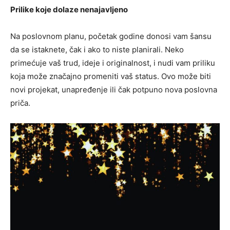
Prilike koje dolaze nenajavljeno
Na poslovnom planu, početak godine donosi vam šansu
da se istaknete, čak i ako to niste planirali. Neko
primećuje vaš trud, ideje i originalnost, i nudi vam priliku
koja može značajno promeniti vaš status. Ovo može biti
novi projekat, unapređenje ili čak potpuno nova poslovna
priča.