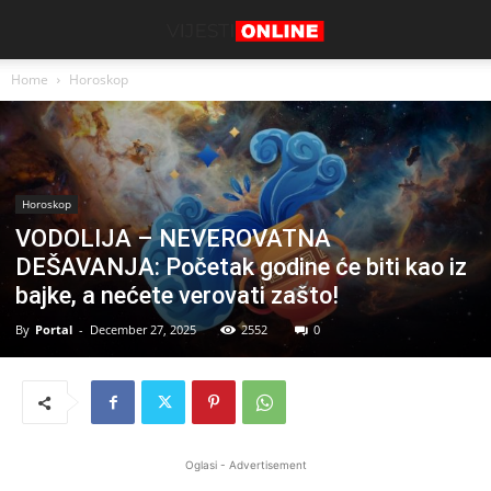
Home
Horoskop
Horoskop
VODOLIJA – NEVEROVATNA
DEŠAVANJA: Početak godine će biti kao iz
bajke, a nećete verovati zašto!
By
Portal
-
December 27, 2025
2552
0
Oglasi - Advertisement