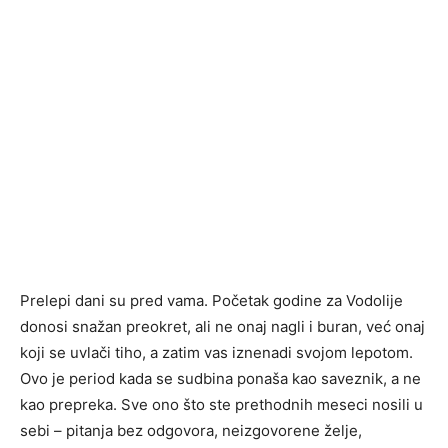
Prelepi dani su pred vama. Početak godine za Vodolije
donosi snažan preokret, ali ne onaj nagli i buran, već onaj
koji se uvlači tiho, a zatim vas iznenadi svojom lepotom.
Ovo je period kada se sudbina ponaša kao saveznik, a ne
kao prepreka. Sve ono što ste prethodnih meseci nosili u
sebi – pitanja bez odgovora, neizgovorene želje,