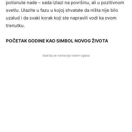
potisnute nade – sada izlazi na površinu, ali u pozitivnom
svetlu. Ulazite u fazu u kojoj shvatate da ništa nije bilo
uzalud i da svaki korak koji ste napravili vodi ka ovom
trenutku.
POČETAK GODINE KAO SIMBOL NOVOG ŽIVOTA
Sadržaj se nastavlja nakon oglasa