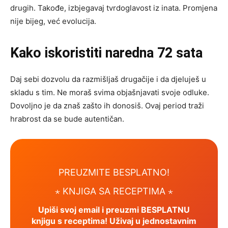
drugih. Takođe, izbjegavaj tvrdoglavost iz inata. Promjena
nije bijeg, već evolucija.
Kako iskoristiti naredna 72 sata
Daj sebi dozvolu da razmišljaš drugačije i da djeluješ u
skladu s tim. Ne moraš svima objašnjavati svoje odluke.
Dovoljno je da znaš zašto ih donosiš. Ovaj period traži
hrabrost da se bude autentičan.
PREUZMITE BESPLATNO!
⋆ KNJIGA SA RECEPTIMA ⋆
Upiši svoj email i preuzmi BESPLATNU
knjigu s receptima! Uživaj u jednostavnim