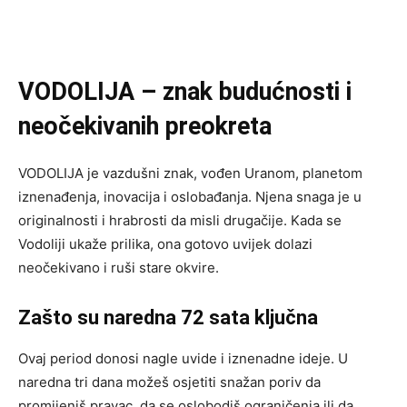
VODOLIJA – znak budućnosti i
neočekivanih preokreta
VODOLIJA je vazdušni znak, vođen Uranom, planetom
iznenađenja, inovacija i oslobađanja. Njena snaga je u
originalnosti i hrabrosti da misli drugačije. Kada se
Vodoliji ukaže prilika, ona gotovo uvijek dolazi
neočekivano i ruši stare okvire.
Zašto su naredna 72 sata ključna
Ovaj period donosi nagle uvide i iznenadne ideje. U
naredna tri dana možeš osjetiti snažan poriv da
promijeniš pravac, da se oslobodiš ograničenja ili da