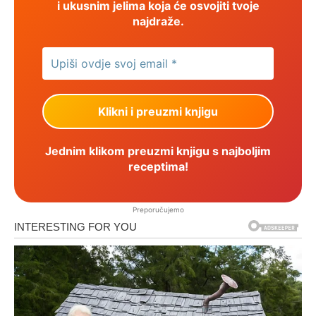
i ukusnim jelima koja će osvojiti tvoje
najdraže.
Jednim klikom preuzmi knjigu s najboljim
receptima!
Preporučujemo