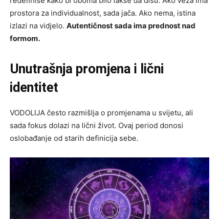
redefiniše kako bi oboma bilo lakše da dišu. Ako veza ima
prostora za individualnost, sada jača. Ako nema, istina
izlazi na vidjelo.
Autentičnost sada ima prednost nad
formom.
Unutrašnja promjena i lični
identitet
VODOLIJA često razmišlja o promjenama u svijetu, ali
sada fokus dolazi na lični život. Ovaj period donosi
oslobađanje od starih definicija sebe.