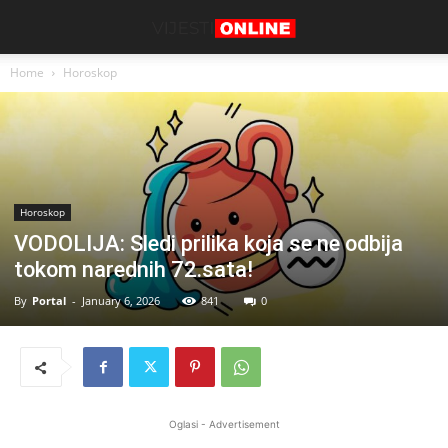
Home
Horoskop
Horoskop
VODOLIJA: Sledi prilika koja se ne odbija
tokom narednih 72.sata!
By
Portal
-
January 6, 2026
841
0
Oglasi - Advertisement