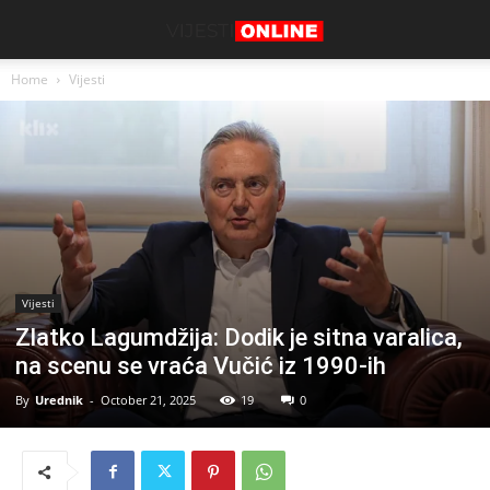
Home
Vijesti
Vijesti
Zlatko Lagumdžija: Dodik je sitna varalica,
na scenu se vraća Vučić iz 1990-ih
By
Urednik
-
October 21, 2025
19
0