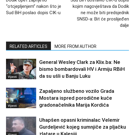
“otcjepljenjem” nakon što je
kojim nagovještava da Dodik
Sud BiH poslao dopis CIK-u
ne može biti predsjednik
SNSD-a: Bit će proslijeđen
dalje
RELATED ARTICLES
MORE FROM AUTHOR
General Wesley Clark za Klix.ba: Ne
bismo bombardovali HV i Armiju RBiH
da su ušli u Banju Luku
Vijesti
Zapaljeno službeno vozilo Grada
Mostara ispred porodične kuće
gradonačelnika Marija Kordića
Vijesti
Uhapšen opasni kriminalac Velemir
Gurdeljević kojeg sumnjiče za pljačku
zlatare u Kalesiji
Vijesti