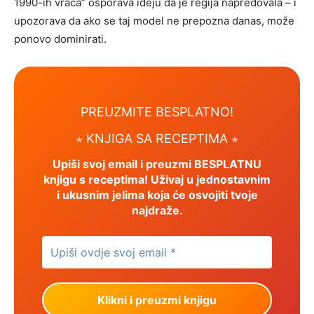
1990-ih vraća” osporava ideju da je regija napredovala – i
upozorava da ako se taj model ne prepozna danas, može
ponovo dominirati.
PREUZMITE BESPLATNO!
⋆ KNJIGA SA RECEPTIMA ⋆
Upiši svoj email i preuzmi BESPLATNU
knjigu s receptima! Uživaj u jednostavnim
i ukusnim jelima koja će osvojiti tvoje
najdraže.