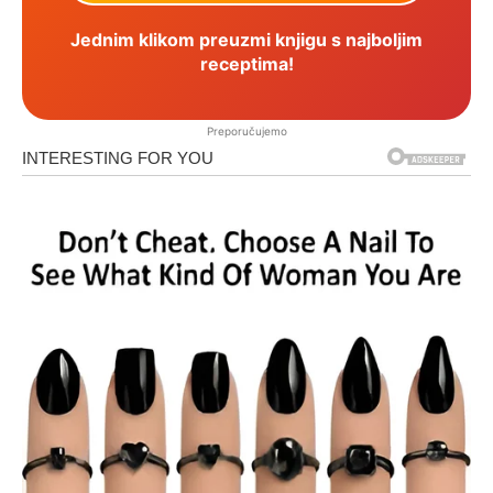
Jednim klikom preuzmi knjigu s najboljim
receptima!
Preporučujemo