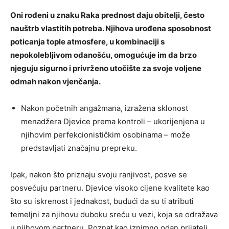
Oni rođeni u znaku Raka prednost daju obitelji, često
nauštrb vlastitih potreba. Njihova urođena sposobnost
poticanja tople atmosfere, u kombinaciji s
nepokolebljivom odanošću, omogućuje im da brzo
njeguju sigurno i privrženo utočište za svoje voljene
odmah nakon vjenčanja.
Nakon početnih angažmana, izražena sklonost
menadžera Djevice prema kontroli – ukorijenjena u
njihovim perfekcionističkim osobinama – može
predstavljati značajnu prepreku.
Ipak, nakon što priznaju svoju ranjivost, posve se
posvećuju partneru. Djevice visoko cijene kvalitete kao
što su iskrenost i jednakost, budući da su ti atributi
temeljni za njihovu duboku sreću u vezi, koja se odražava
u njihovom partneru. Poznat kao iznimno odan prijatelj,