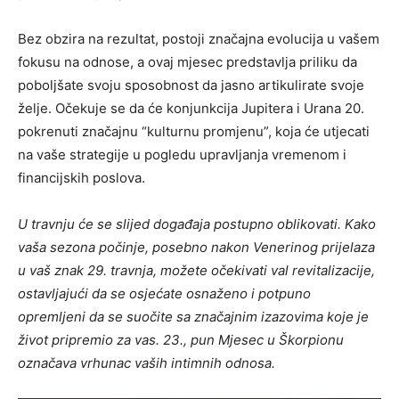
Bez obzira na rezultat, postoji značajna evolucija u vašem
fokusu na odnose, a ovaj mjesec predstavlja priliku da
poboljšate svoju sposobnost da jasno artikulirate svoje
želje. Očekuje se da će konjunkcija Jupitera i Urana 20.
pokrenuti značajnu “kulturnu promjenu”, koja će utjecati
na vaše strategije u pogledu upravljanja vremenom i
financijskih poslova.
U travnju će se slijed događaja postupno oblikovati. Kako
vaša sezona počinje, posebno nakon Venerinog prijelaza
u vaš znak 29. travnja, možete očekivati ​​val revitalizacije,
ostavljajući da se osjećate osnaženo i potpuno
opremljeni da se suočite sa značajnim izazovima koje je
život pripremio za vas. 23., pun Mjesec u Škorpionu
označava vrhunac vaših intimnih odnosa.