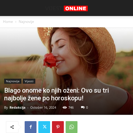
Home
Najnovije
Najnovije
Vijesti
Blago onome ko njih oženi: Ovo su tri
najbolje žene po horoskopu!
By
Redakcija
-
October 16, 2024
746
0