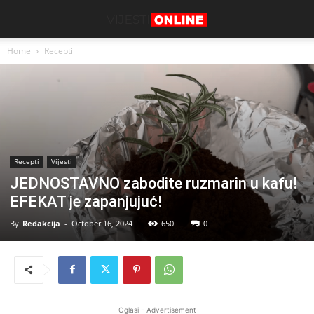
Home
Recepti
Recepti
Vijesti
JEDNOSTAVNO zabodite ruzmarin u kafu!
EFEKAT je zapanjujuć!
By
Redakcija
-
October 16, 2024
650
0
Oglasi - Advertisement