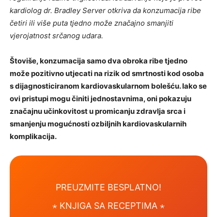
kardiolog dr. Bradley Server otkriva da konzumacija ribe
četiri ili više puta tjedno može značajno smanjiti
vjerojatnost srčanog udara.
Štoviše, konzumacija samo dva obroka ribe tjedno
može pozitivno utjecati na rizik od smrtnosti kod osoba
s dijagnosticiranom kardiovaskularnom bolešću. Iako se
ovi pristupi mogu činiti jednostavnima, oni pokazuju
značajnu učinkovitost u promicanju zdravlja srca i
smanjenju mogućnosti ozbiljnih kardiovaskularnih
komplikacija.
PREUZMITE BESPLATNO!
⋆ KNJIGA SA RECEPTIMA ⋆