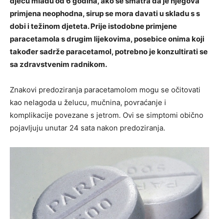
djecu mlađu od 6 godina, ako se smatra da je njegova
primjena neophodna, sirup se mora davati u skladu s s
dobi i težinom djeteta. Prije istodobne primjene
paracetamola s drugim lijekovima, posebice onima koji
također sadrže paracetamol, potrebno je konzultirati se
sa zdravstvenim radnikom.
Znakovi predoziranja paracetamolom mogu se očitovati
kao nelagoda u želucu, mučnina, povraćanje i
komplikacije povezane s jetrom. Ovi se simptomi obično
pojavljuju unutar 24 sata nakon predoziranja.