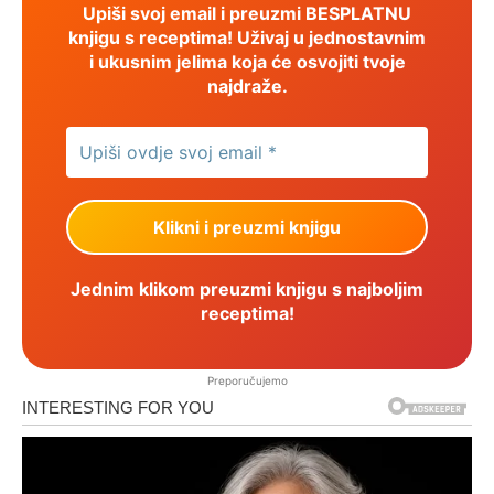
Upiši svoj email i preuzmi BESPLATNU
knjigu s receptima! Uživaj u jednostavnim
i ukusnim jelima koja će osvojiti tvoje
najdraže.
Jednim klikom preuzmi knjigu s najboljim
receptima!
Preporučujemo