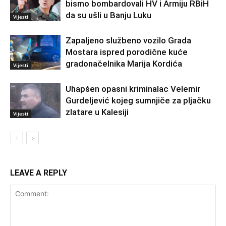
bismo bombardovali HV i Armiju RBiH
da su ušli u Banju Luku
Vijesti
Zapaljeno službeno vozilo Grada
Mostara ispred porodične kuće
gradonačelnika Marija Kordića
Vijesti
Uhapšen opasni kriminalac Velemir
Gurdeljević kojeg sumnjiče za pljačku
zlatare u Kalesiji
Vijesti
LEAVE A REPLY