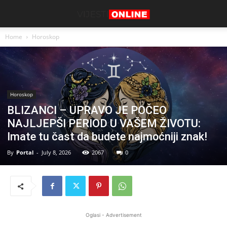
Home
Horoskop
Horoskop
BLIZANCI – UPRAVO JE POČEO
NAJLJEPŠI PERIOD U VAŠEM ŽIVOTU:
Imate tu čast da budete najmoćniji znak!
By
Portal
-
July 8, 2026
2067
0
Oglasi - Advertisement