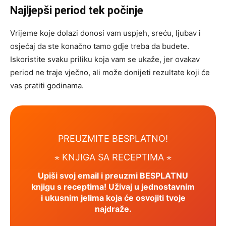
Najljepši period tek počinje
Vrijeme koje dolazi donosi vam uspjeh, sreću, ljubav i
osjećaj da ste konačno tamo gdje treba da budete.
Iskoristite svaku priliku koja vam se ukaže, jer ovakav
period ne traje vječno, ali može donijeti rezultate koji će
vas pratiti godinama.
PREUZMITE BESPLATNO!
⋆ KNJIGA SA RECEPTIMA ⋆
Upiši svoj email i preuzmi BESPLATNU
knjigu s receptima! Uživaj u jednostavnim
i ukusnim jelima koja će osvojiti tvoje
najdraže.