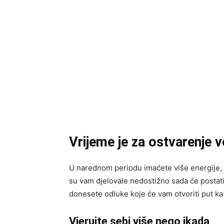
Vrijeme je za ostvarenje v
U narednom periodu imaćete više energije, s
su vam djelovale nedostižno sada će postat
donesete odluke koje će vam otvoriti put ka
Vjerujte sebi više nego ikada