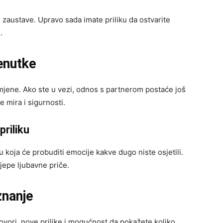
i zaustave. Upravo sada imate priliku da ostvarite
.
enutke
jene. Ako ste u vezi, odnos s partnerom postaće još
e mira i sigurnosti.
riliku
 koja će probuditi emocije kakve dugo niste osjetili.
jepe ljubavne priče.
znanje
vori, nove prilike i mogućnost da pokažete koliko