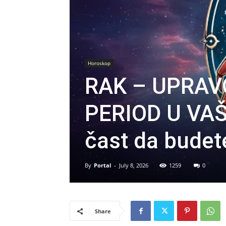
Horoskop
RAK – UPRAV
PERIOD U VAŠ
čast da budet
By
Portal
-
July 8, 2026
1259
0
Share