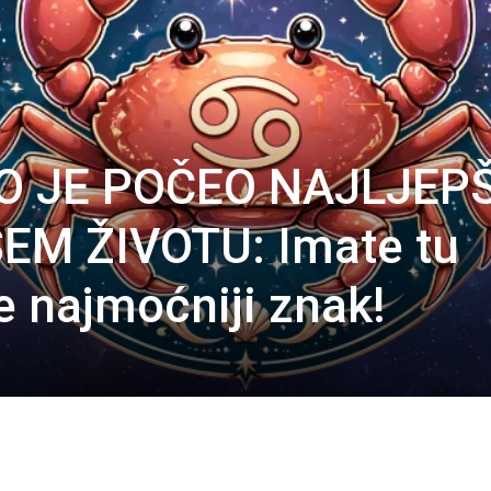
O JE POČEO NAJLJEPŠ
EM ŽIVOTU: Imate tu
e najmoćniji znak!