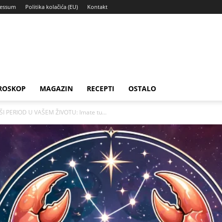
ressum
Politika kolačića (EU)
Kontakt
ROSKOP
MAGAZIN
RECEPTI
OSTALO
I PERIOD U VAŠEM ŽIVOTU: Imate tu...