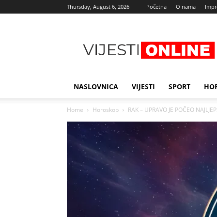
Thursday, August 6, 2026
Početna
O nama
Imp
Najnovije
vijesti
NASLOVNICA
VIJESTI
SPORT
HO
Home
Horoskop
RAK – UPRAVO JE POČEO NAJLJEPŠ