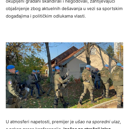
okupljeni građani skandirali i negodovali, zahtijevajući
objašnjenje zbog aktuelnih dešavanja u vezi sa sportskim
događajima i političkim odlukama vlasti.
U atmosferi napetosti, premijer je
ušao na sporedni ulaz
,