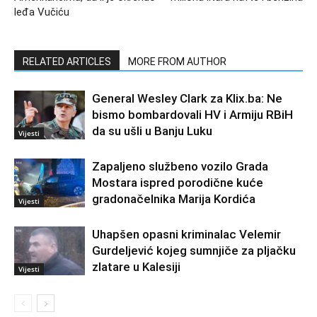
leđa Vučiću
RELATED ARTICLES
MORE FROM AUTHOR
General Wesley Clark za Klix.ba: Ne
bismo bombardovali HV i Armiju RBiH
da su ušli u Banju Luku
Vijesti
Zapaljeno službeno vozilo Grada
Mostara ispred porodične kuće
gradonačelnika Marija Kordića
Vijesti
Uhapšen opasni kriminalac Velemir
Gurdeljević kojeg sumnjiče za pljačku
zlatare u Kalesiji
Vijesti