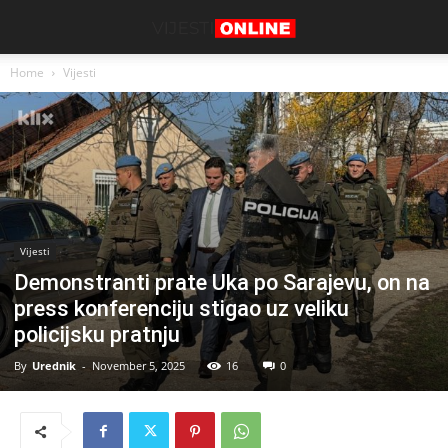
Home
Vijesti
Vijesti
Demonstranti prate Uka po Sarajevu, on na
press konferenciju stigao uz veliku
policijsku pratnju
By
Urednik
-
November 5, 2025
16
0