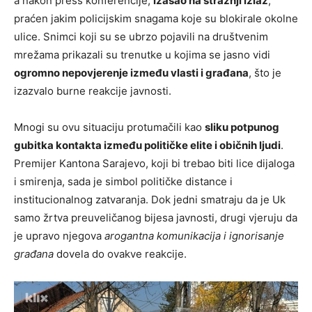
a nakon press konferencije,
izašao na stražnji izlaz
,
praćen jakim policijskim snagama koje su blokirale okolne
ulice. Snimci koji su se ubrzo pojavili na društvenim
mrežama prikazali su trenutke u kojima se jasno vidi
ogromno nepovjerenje između vlasti i građana
, što je
izazvalo burne reakcije javnosti.
Mnogi su ovu situaciju protumačili kao
sliku potpunog
gubitka kontakta između političke elite i običnih ljudi
.
Premijer Kantona Sarajevo, koji bi trebao biti lice dijaloga
i smirenja, sada je simbol političke distance i
institucionalnog zatvaranja. Dok jedni smatraju da je Uk
samo žrtva preuveličanog bijesa javnosti, drugi vjeruju da
je upravo njegova
arogantna komunikacija i ignorisanje
građana
dovela do ovakve reakcije.