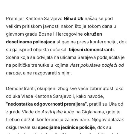
Premijer Kantona Sarajevo
Nihad Uk
našao se pod
velikim pritiskom javnosti nakon što je tokom dana u
glavnom gradu Bosne i Hercegovine
okružen
desetinama policajaca
stigao na press konferenciju, dok
su ga ispred objekta dočekali
bijesni demonstranti
.
Scena koja se odvijala na ulicama Sarajeva podsjećala je
na političke trenutke u kojima
vlast pokušava pobjeći od
naroda
, a ne razgovarati s njim.
Demonstranti, okupljeni zbog sve veće zabrinutosti oko
odluka Vlade Kantona Sarajevo i, kako navode,
“nedostatka odgovornosti premijera”
, pratili su Uka od
zgrade Vlade do
Austrijske kuće
na Ciglanama, gdje je
trebao održati konferenciju za novinare. Njegov dolazak
osiguravale su
specijalne jedinice policije
, dok su