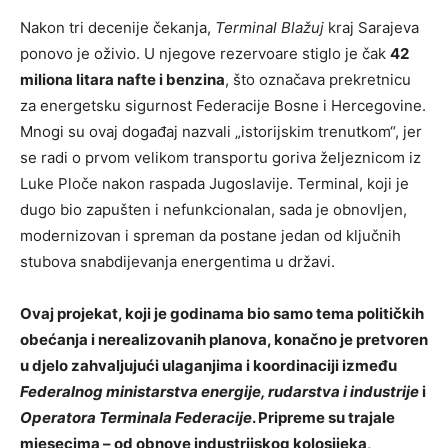
Nakon tri decenije čekanja,
Terminal Blažuj
kraj Sarajeva
ponovo je oživio. U njegove rezervoare stiglo je čak
42
miliona litara nafte i benzina
, što označava prekretnicu
za energetsku sigurnost Federacije Bosne i Hercegovine.
Mnogi su ovaj događaj nazvali „istorijskim trenutkom“, jer
se radi o prvom velikom transportu goriva željeznicom iz
Luke Ploče nakon raspada Jugoslavije. Terminal, koji je
dugo bio zapušten i nefunkcionalan, sada je obnovljen,
modernizovan i spreman da postane jedan od ključnih
stubova snabdijevanja energentima u državi.
Ovaj projekat, koji je godinama bio samo tema političkih
obećanja i nerealizovanih planova, konačno je pretvoren
u djelo zahvaljujući ulaganjima i koordinaciji između
Federalnog ministarstva energije, rudarstva i industrije
i
Operatora Terminala Federacije
. Pripreme su trajale
mjesecima – od obnove industrijskog kolosijeka,