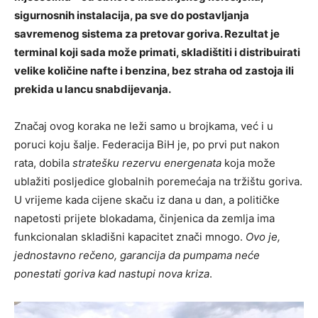
sigurnosnih instalacija, pa sve do postavljanja
savremenog sistema za pretovar goriva. Rezultat je
terminal koji sada može primati, skladištiti i distribuirati
velike količine nafte i benzina, bez straha od zastoja ili
prekida u lancu snabdijevanja.
Značaj ovog koraka ne leži samo u brojkama, već i u
poruci koju šalje. Federacija BiH je, po prvi put nakon
rata, dobila
stratešku rezervu energenata
koja može
ublažiti posljedice globalnih poremećaja na tržištu goriva.
U vrijeme kada cijene skaču iz dana u dan, a političke
napetosti prijete blokadama, činjenica da zemlja ima
funkcionalan skladišni kapacitet znači mnogo.
Ovo je,
jednostavno rečeno, garancija da pumpama neće
ponestati goriva kad nastupi nova kriza
.