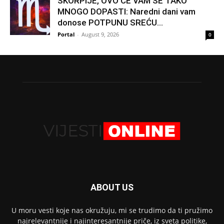
ŠKORPIJE, OVO ĆE VAM SE TAKO
MNOGO DOPASTI: Naredni dani vam
donose POTPUNU SREĆU...
Portal
-
August 9, 2026
0
ABOUT US
U moru vesti koje nas okružuju, mi se trudimo da ti pružimo
najrelevantnije i najinteresantnije priče, iz sveta politike,