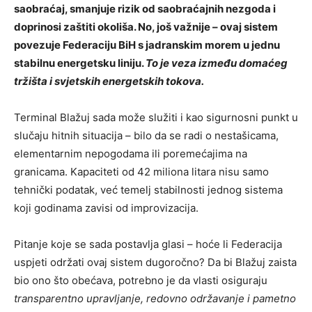
saobraćaj, smanjuje rizik od saobraćajnih nezgoda i
doprinosi zaštiti okoliša. No, još važnije – ovaj sistem
povezuje Federaciju BiH s jadranskim morem u jednu
stabilnu energetsku liniju.
To je veza između domaćeg
tržišta i svjetskih energetskih tokova.
Terminal Blažuj sada može služiti i kao sigurnosni punkt u
slučaju hitnih situacija – bilo da se radi o nestašicama,
elementarnim nepogodama ili poremećajima na
granicama. Kapaciteti od 42 miliona litara nisu samo
tehnički podatak, već temelj stabilnosti jednog sistema
koji godinama zavisi od improvizacija.
Pitanje koje se sada postavlja glasi – hoće li Federacija
uspjeti održati ovaj sistem dugoročno? Da bi Blažuj zaista
bio ono što obećava, potrebno je da vlasti osiguraju
transparentno upravljanje, redovno održavanje i pametno