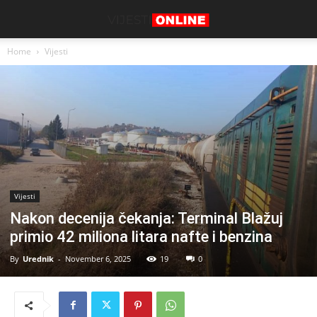
Home
Vijesti
Vijesti
Nakon decenija čekanja: Terminal Blažuj
primio 42 miliona litara nafte i benzina
By
Urednik
-
November 6, 2025
19
0