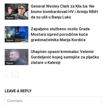
General Wesley Clark za Klix.ba: Ne
bismo bombardovali HV i Armiju RBiH
da su ušli u Banju Luku
Vijesti
Zapaljeno službeno vozilo Grada
Mostara ispred porodične kuće
gradonačelnika Marija Kordića
Vijesti
Uhapšen opasni kriminalac Velemir
Gurdeljević kojeg sumnjiče za pljačku
zlatare u Kalesiji
Vijesti
LEAVE A REPLY